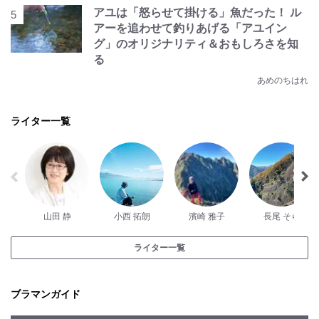
アユは「怒らせて掛ける」魚だった！ ル
アーを追わせて釣りあげる「アユイン
グ」のオリジナリティ＆おもしろさを知
る
あめのちはれ
ライター一覧
山田 静
小西 拓朗
濱崎 雅子
長尾 そら
ライター一覧
ブラマンガイド