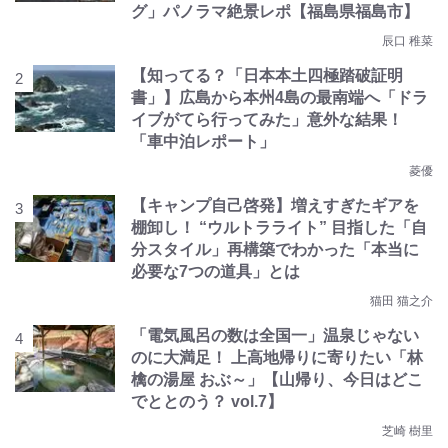
グ」パノラマ絶景レポ【福島県福島市】
辰口 稚菜
【知ってる？「日本本土四極踏破証明
書」】広島から本州4島の最南端へ「ドラ
イブがてら行ってみた」意外な結果！
「車中泊レポート」
菱優
【キャンプ自己啓発】増えすぎたギアを
棚卸し！ “ウルトラライト” 目指した「自
分スタイル」再構築でわかった「本当に
必要な7つの道具」とは
猫田 猫之介
「電気風呂の数は全国一」温泉じゃない
のに大満足！ 上高地帰りに寄りたい「林
檎の湯屋 おぶ～」【山帰り、今日はどこ
でととのう？ vol.7】
芝崎 樹里