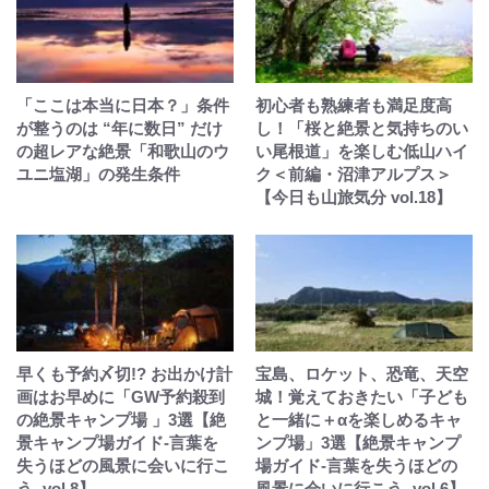
「ここは本当に日本？」条件
初心者も熟練者も満足度高
が整うのは “年に数日” だけ
し！「桜と絶景と気持ちのい
の超レアな絶景「和歌山のウ
い尾根道」を楽しむ低山ハイ
ユニ塩湖」の発生条件
ク＜前編・沼津アルプス＞
【今日も山旅気分 vol.18】
早くも予約〆切!? お出かけ計
宝島、ロケット、恐竜、天空
画はお早めに「GW予約殺到
城！覚えておきたい「子ども
の絶景キャンプ場 」3選【絶
と一緒に＋αを楽しめるキャ
景キャンプ場ガイド-言葉を
ンプ場」3選【絶景キャンプ
失うほどの風景に会いに行こ
場ガイド-言葉を失うほどの
う- vol.8】
風景に会いに行こう- vol.6】