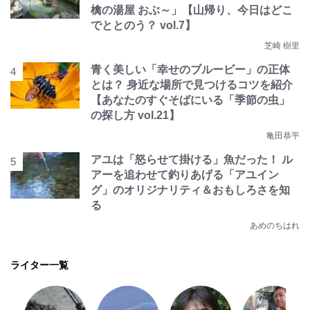
檎の湯屋 おぶ～」【山帰り、今日はどこ
でととのう？ vol.7】
芝崎 樹里
青く美しい「幸せのブルービー」の正体
とは？ 身近な場所で見つけるコツを紹介
【あなたのすぐそばにいる「季節の虫」
の探し方 vol.21】
亀田恭平
アユは「怒らせて掛ける」魚だった！ ル
アーを追わせて釣りあげる「アユイン
グ」のオリジナリティ＆おもしろさを知
る
あめのちはれ
ライター一覧