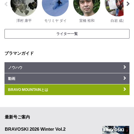
澤村 康平
モリミヤ ダイ
室橋 裕和
白岩 成友
ライター一覧
ブラマンガイド
ノウハウ
動画
BRAVO MOUNTAINとは
最新号ご案内
BRAVOSKI 2026 Winter Vol.2