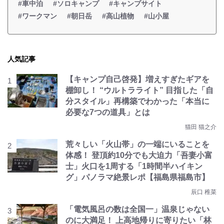
#車中泊
#ソロキャンプ
#キャンプサイト
#ワークマン
#朝日岳
#高山植物
#山小屋
人気記事
【キャンプ自己啓発】増えすぎたギアを
棚卸し！ “ウルトラライト” 目指した「自
分スタイル」再構築でわかった「本当に
必要な7つの道具」とは
猫田 猫之介
荒々しい「火山帯」の一端にいることを
体感！ 登頂約10分でも大迫力「吾妻小富
士」火口を1周する「1時間半ハイキン
グ」パノラマ絶景レポ【福島県福島市】
辰口 稚菜
「電気風呂の数は全国一」温泉じゃない
のに大満足！ 上高地帰りに寄りたい「林