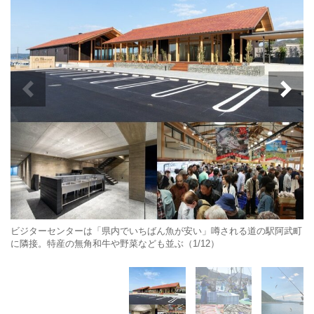
ビジターセンターは「県内でいちばん魚が安い」噂される道の駅阿武町
に隣接。特産の無角和牛や野菜なども並ぶ（1/12）