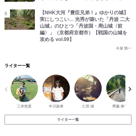
【NHK大河『豊臣兄弟！』ゆかりの城】
実にしつこい… 光秀が築いた「丹波 二大
山城」のひとつ「丹波国・周山城〈前
編〉」（京都府京都市）【戦国の山城を
攻める vol.09】
今泉 慎一
ライター一覧
三井悠貴
中川政寿
仁田 雄
齊藤 僚子
ライター一覧