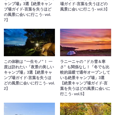
ャンプ場』3選【絶景キャン
場ガイド-言葉を失うほどの
プ場ガイド-言葉を失うほど
風景に会いに行こう- vol.3】
の風景に会いに行こう- vol.
7】
この体験は “一生モノ”！ 一
ラニーニャの “ドカ雪＆寒
度は訪れたい「夜景の美しい
さ” も関係なし！「冬でも比
キャンプ場」3選【絶景キャ
較的温暖で通年オープンして
ンプ場ガイド-言葉を失うほ
いる絶景キャンプ場」3選
どの風景に会いに行こう- vol.
【絶景キャンプ場ガイド-言
2】
葉を失うほどの風景に会いに
行こう- vol.5】