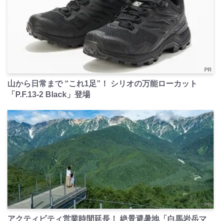
PR
山から日常まで “これ1足”！ シリオの万能ローカット
「P.F.13-2 Black」登場
PR
アクティビティ営業時間延長！ 絶景避暑地「白馬岩岳マ