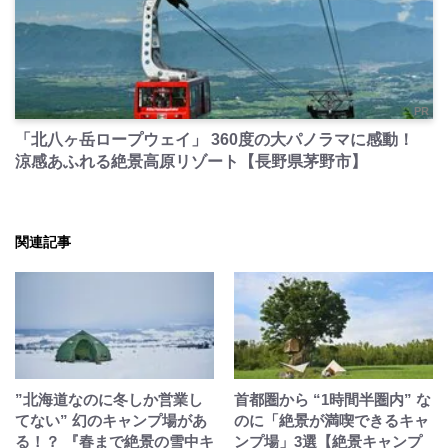
PR
「北八ヶ岳ロープウェイ」 360度の大パノラマに感動！
涼感あふれる絶景高原リゾート【長野県茅野市】
関連記事
”北海道なのに冬しか営業し
首都圏から “1時間半圏内” な
てない” 幻のキャンプ場があ
のに「絶景が満喫できるキャ
る！？ 『春まで絶景の雪中キ
ンプ場」3選【絶景キャンプ