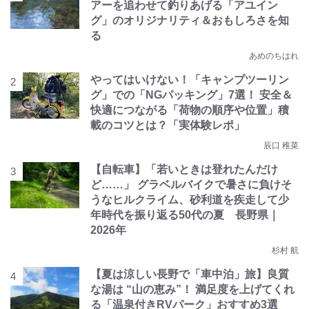
アーを追わせて釣りあげる「アユイン
グ」のオリジナリティ＆おもしろさを知
る
あめのちはれ
やってはいけない！「キャンプツーリン
グ」での「NGパッキング」7選！ 安全＆
快適につながる「荷物の順序や位置」積
載のコツとは？「実体験レポ」
辰口 稚菜
【自転車】「若いときは登れたんだけ
ど……」 グラベルバイクで暑さに負けそ
うなヒルクライム、砂利道を疾走して少
年時代を振り返る50代の夏 長野県｜
2026年
杉村 航
【夏は涼しい長野で「車中泊」旅】良質
な湯は “山の恵み”！ 満足度を上げてくれ
る「温泉付きRVパーク」おすすめ3選