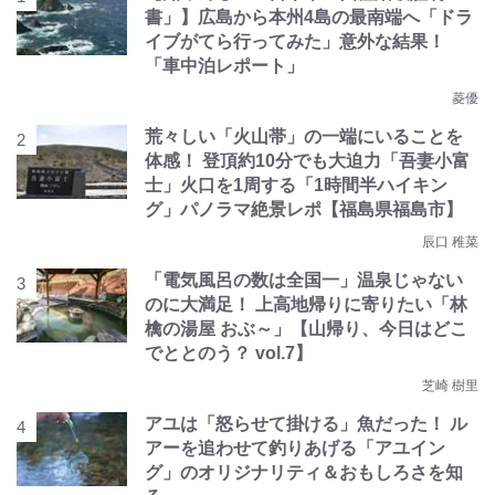
書」】広島から本州4島の最南端へ「ドラ
イブがてら行ってみた」意外な結果！
「車中泊レポート」
菱優
荒々しい「火山帯」の一端にいることを
体感！ 登頂約10分でも大迫力「吾妻小富
士」火口を1周する「1時間半ハイキン
グ」パノラマ絶景レポ【福島県福島市】
辰口 稚菜
「電気風呂の数は全国一」温泉じゃない
のに大満足！ 上高地帰りに寄りたい「林
檎の湯屋 おぶ～」【山帰り、今日はどこ
でととのう？ vol.7】
芝崎 樹里
アユは「怒らせて掛ける」魚だった！ ル
アーを追わせて釣りあげる「アユイン
グ」のオリジナリティ＆おもしろさを知