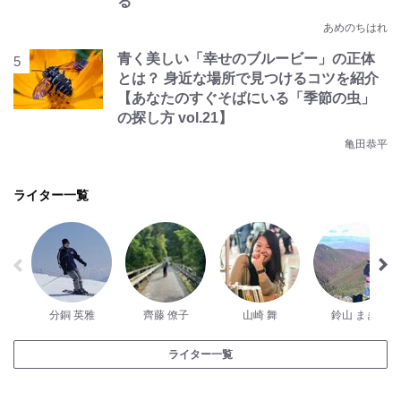
る
あめのちはれ
青く美しい「幸せのブルービー」の正体
とは？ 身近な場所で見つけるコツを紹介
【あなたのすぐそばにいる「季節の虫」
の探し方 vol.21】
亀田恭平
ライター一覧
分銅 英雅
齊藤 僚子
山崎 舞
鈴山 まき
ライター一覧