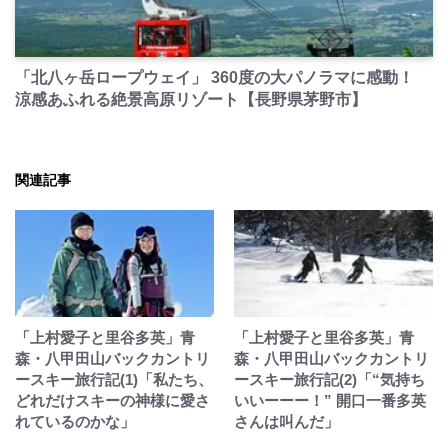
PR
「北八ヶ岳ロープウェイ」 360度の大パノラマに感動！
涼感あふれる絶景高原リゾート【長野県茅野市】
関連記事
「上村愛子と里谷多英」青
「上村愛子と里谷多英」青
森・八甲田山バックカントリ
森・八甲田山バックカントリ
ースキー旅行記(1)「私たち、
ースキー旅行記(2)「“気持ち
どれだけスキーの神様に愛さ
いいーーー！” 開口一番多英
れているのかな」
さんは叫んだ」