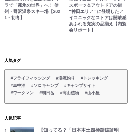
ラで「霧氷の世界」へ！ 信
スポーツ＆アウトドアの街
州・野沢温泉スキー場【202
“神田エリア” に登場したア
1・初冬】
イコニックなストアは開放感
あふれる充実の品揃え【内覧
会リポート】
人気タグ
#フライフィッシング
#渓流釣り
#トレッキング
#車中泊
#ソロキャンプ
#キャンプサイト
#ワークマン
#朝日岳
#高山植物
#山小屋
人気記事
【知ってる？「日本本土四極踏破証明