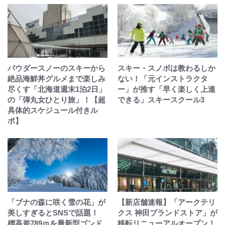
パウダースノーのスキーから
スキー・スノボは教わるしか
絶品海鮮丼グルメまで楽しみ
ない！「元インストラクタ
尽くす「北海道週末1泊2日」
ー」が推す「早く楽しく上達
の「弾丸女ひとり旅」！【超
できる」スキースクール3
具体的スケジュール付きル
ポ】
「ブナの森に咲く雪の花」が
【新店舗速報】「アークテリ
美しすぎるとSNSで話題！
クス 神田ブランドストア」が
標高差789ｍを最新型ゴンド
移転リニューアルオープン！