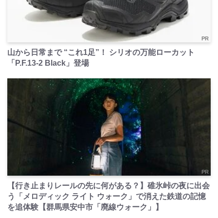
PR
山から日常まで “これ1足”！ シリオの万能ローカット
「P.F.13-2 Black」登場
PR
【行き止まりレールの先に何がある？】碓氷峠の夜に出会
う「メロディック ライト ウォーク」で消えた鉄道の記憶
を追体験【群馬県安中市「廃線ウォーク」】