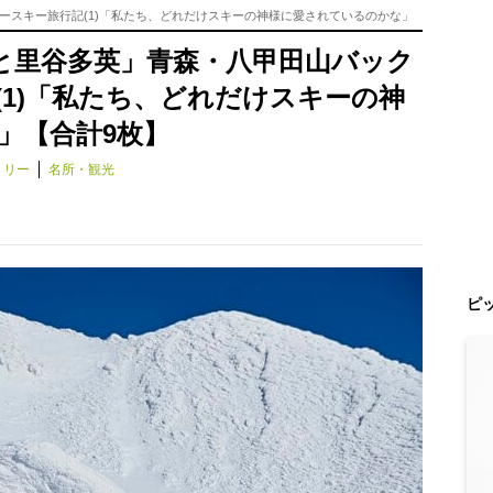
ースキー旅行記(1)「私たち、どれだけスキーの神様に愛されているのかな」
と里谷多英」青森・八甲田山バック
1)「私たち、どれだけスキーの神
」【合計9枚】
トリー
名所・観光
ピ