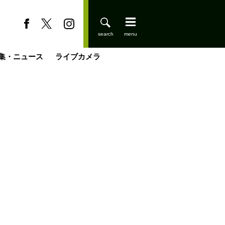
集・ニュース
ライブカメラ
今日はどこでととのう？
登りはじめました
小屋を興して
国の街角で
ーのネパール移住見聞録「Like a Rolling Stone」
具＆技術研究所
きららの“おぜ沼“日記
山小屋はじめます
載
スキー場
缶たん”CAN”P料理
山小屋