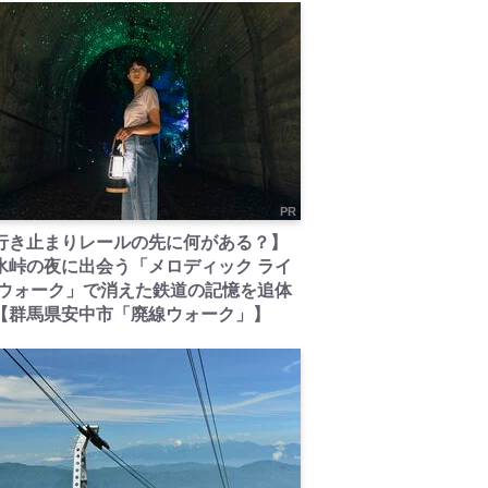
PR
行き止まりレールの先に何がある？】
氷峠の夜に出会う「メロディック ライ
 ウォーク」で消えた鉄道の記憶を追体
【群馬県安中市「廃線ウォーク」】