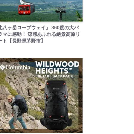
PR
北八ヶ岳ロープウェイ」 360度の大パ
ラマに感動！ 涼感あふれる絶景高原リ
ート【長野県茅野市】