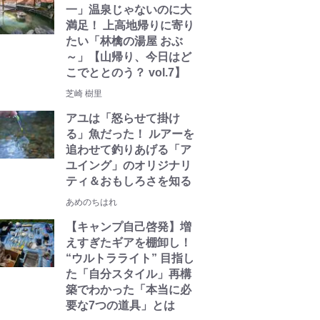
一」温泉じゃないのに大
満足！ 上高地帰りに寄り
たい「林檎の湯屋 おぶ
～」【山帰り、今日はど
こでととのう？ vol.7】
芝崎 樹里
アユは「怒らせて掛け
る」魚だった！ ルアーを
追わせて釣りあげる「ア
ユイング」のオリジナリ
ティ＆おもしろさを知る
あめのちはれ
【キャンプ自己啓発】増
えすぎたギアを棚卸し！
“ウルトラライト” 目指し
た「自分スタイル」再構
築でわかった「本当に必
要な7つの道具」とは