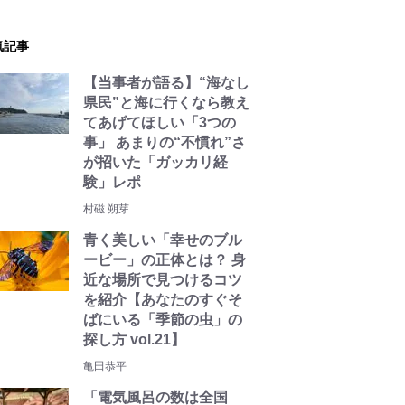
気記事
【当事者が語る】“海なし
県民”と海に行くなら教え
てあげてほしい「3つの
事」 あまりの“不慣れ”さ
が招いた「ガッカリ経
験」レポ
村磁 朔芽
青く美しい「幸せのブル
ービー」の正体とは？ 身
近な場所で見つけるコツ
を紹介【あなたのすぐそ
ばにいる「季節の虫」の
探し方 vol.21】
亀田恭平
「電気風呂の数は全国