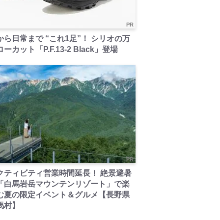
PR
から日常まで “これ1足”！ シリオの万
ーカット「P.F.13-2 Black」登場
PR
クティビティ営業時間延長！ 絶景避暑
「白馬岩岳マウンテンリゾート」で楽
む夏の限定イベント＆グルメ【長野県
馬村】