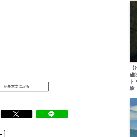
【
碓
ト
記事本文に戻る
験
ー