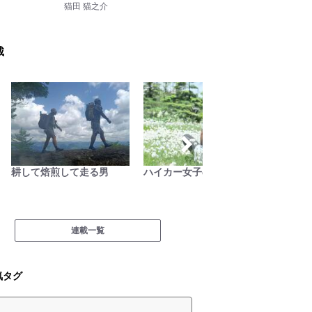
猫田 猫之介
載
耕して焙煎して走る男
ハイカー女子の一杯
焚き火
連載一覧
気タグ