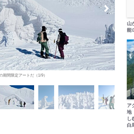
山
能ロ
期間限定アートだ（1/9）
ア
地
し
白