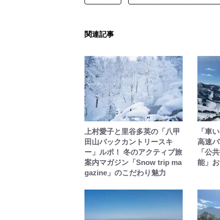
関連記事
上村愛子と里谷多英の「八甲
「車い
田山バックカントリースキ
高速バ
ー」ルポ！ 冬のアクティブ旅
「公共
案内マガジン「Snow trip ma
能」お
gazine」のこだわり魅力