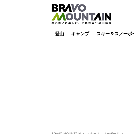
登山
キャンプ
スキー＆スノーボ
山小屋泊
山小屋ライブカメラ
テント泊
雪山
低山
山ご飯
その他登山
焚き火
その他キャンプ
スキー場ライブカ
バックカントリー
日帰り
キャンプ飯
スキー場
BRAVO MOUNTAIN
スキー＆スノーボード