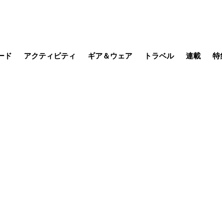
ード
アクティビティ
ギア＆ウェア
トラベル
連載
特
メラ
MTB
写真・動画
その他アクティビティ
キャンプ
スノー
その他
温泉・宿
名所・観光
山帰り、
季節の虫
日本で山
そこに山
ブーツの
日本人ハイカ
低山小道
尾瀬ガイド
わたし、
その他連
フィッシング
登山
食事・お酒
缶詰博士の