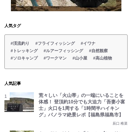
人気タグ
#渓流釣り
#フライフィッシング
#イワナ
#トレッキング
#ルアーフィッシング
#自然観察
#ソロキャンプ
#ワークマン
#山小屋
#高山植物
人気記事
荒々しい「火山帯」の一端にいることを
体感！ 登頂約10分でも大迫力「吾妻小富
士」火口を1周する「1時間半ハイキン
グ」パノラマ絶景レポ【福島県福島市】
辰口 稚菜