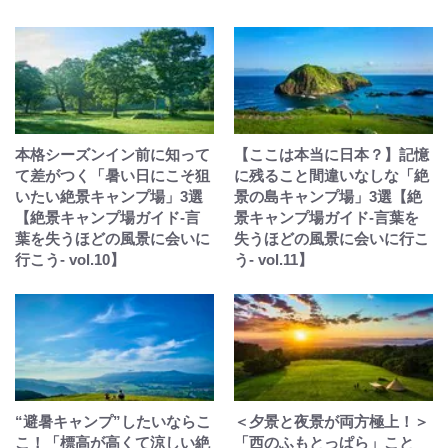
本格シーズンイン前に知って
【ここは本当に日本？】記憶
て差がつく「暑い日にこそ狙
に残ること間違いなしな「絶
いたい絶景キャンプ場」3選
景の島キャンプ場」3選【絶
【絶景キャンプ場ガイド-言
景キャンプ場ガイド-言葉を
葉を失うほどの風景に会いに
失うほどの風景に会いに行こ
行こう- vol.10】
う- vol.11】
“避暑キャンプ”したいならこ
＜夕景と夜景が両方極上！＞
こ！「標高が高くて涼しい絶
「西のふもとっぱら」こと