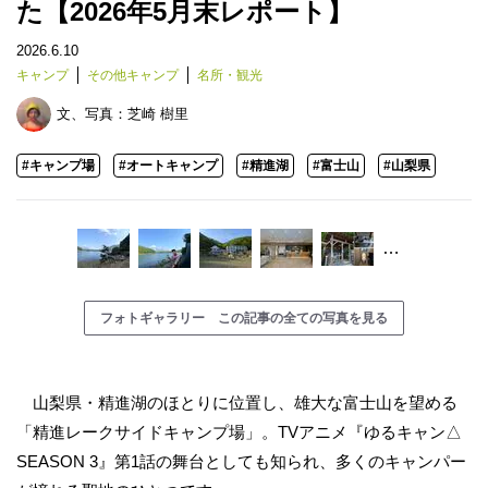
た【2026年5月末レポート】
2026.6.10
キャンプ
その他キャンプ
名所・観光
文、写真：
芝崎 樹里
#キャンプ場
#オートキャンプ
#精進湖
#富士山
#山梨県
…
フォトギャラリー この記事の全ての写真を見る
山梨県・精進湖のほとりに位置し、雄大な富士山を望める
「精進レークサイドキャンプ場」。TVアニメ『ゆるキャン△
SEASON 3』第1話の舞台としても知られ、多くのキャンパー