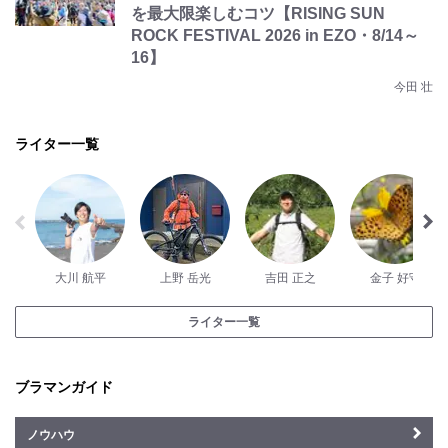
を最大限楽しむコツ【RISING SUN
ROCK FESTIVAL 2026 in EZO・8/14～
16】
今田 壮
ライター一覧
大川 航平
上野 岳光
吉田 正之
金子 好守
ライター一覧
ブラマンガイド
ノウハウ