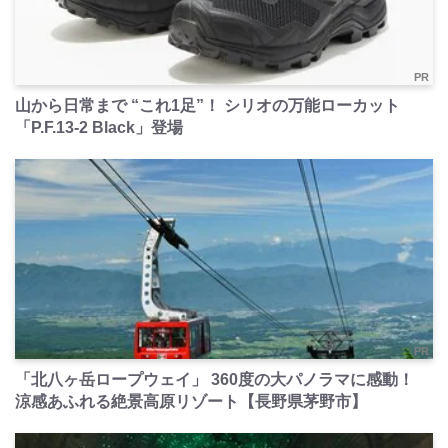
PR
山から日常まで “これ1足”！ シリオの万能ローカット
「P.F.13-2 Black」登場
PR
「北八ヶ岳ロープウェイ」 360度の大パノラマに感動！
涼感あふれる絶景高原リゾート【長野県茅野市】