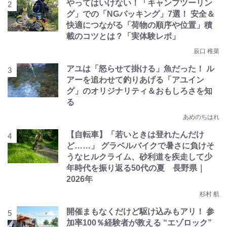
やってはいけない！「キャンプツーリン
グ」での「NGパッキング」7選！ 安全＆
快適につながる「荷物の順序や位置」積
載のコツとは？「実体験レポ」
辰口 稚菜
アユは「怒らせて掛ける」魚だった！ ル
アーを追わせて釣りあげる「アユイン
グ」のオリジナリティ＆おもしろさを知
る
あめのちはれ
【自転車】「若いときは登れたんだけ
ど……」 グラベルバイクで暑さに負けそ
うなヒルクライム、砂利道を疾走して少
年時代を振り返る50代の夏 長野県｜
2026年
杉村 航
開催まもなくだけど駆け込みもアリ！ 参
加率100％経験者が教える “エゾロック”