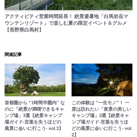
PR
アクティビティ営業時間延長！ 絶景避暑地「白馬岩岳マ
ウンテンリゾート」で楽しむ夏の限定イベント＆グルメ
【長野県白馬村】
関連記事
首都圏から “1時間半圏内” な
この体験は “一生モノ”！ 一
のに「絶景が満喫できるキャ
度は訪れたい「夜景の美しい
ンプ場」3選【絶景キャンプ
キャンプ場」3選【絶景キャ
場ガイド-言葉を失うほどの
ンプ場ガイド-言葉を失うほ
風景に会いに行こう- vol.3】
どの風景に会いに行こう- vol.
2】