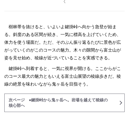
く
樹林帯を抜けると、いよいよ鍵掛峠へ向かう急登が始ま
る。斜度のある区間が続き、一気に標高を上げていくため、
体力を使う場面だ。ただ、そのぶん振り返るたびに景色が広
がっていくのがこのコースの魅力。木々の隙間から富士山が
姿を見せ始め、稜線が近づいていることを実感できる。
鍵掛峠へ到着すると、一気に視界が開ける。ここからがこ
のコース最大の魅力ともいえる富士山展望の稜線歩きだ。稜
線の絶景を味わいながら鬼ヶ岳を目指そう。
次ページ ●鍵掛峠から鬼ヶ岳へ。岩場を越えて稜線の
核心部へ