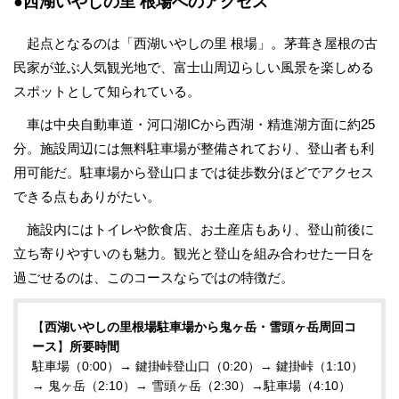
●西湖いやしの里 根場へのアクセス
起点となるのは「西湖いやしの里 根場」。茅葺き屋根の古
民家が並ぶ人気観光地で、富士山周辺らしい風景を楽しめる
スポットとして知られている。
車は中央自動車道・河口湖ICから西湖・精進湖方面に約25
分。施設周辺には無料駐車場が整備されており、登山者も利
用可能だ。駐車場から登山口までは徒歩数分ほどでアクセス
できる点もありがたい。
施設内にはトイレや飲食店、お土産店もあり、登山前後に
立ち寄りやすいのも魅力。観光と登山を組み合わせた一日を
過ごせるのは、このコースならではの特徴だ。
【
西湖いやしの里根場駐車場から鬼ヶ岳・雪頭ヶ岳周回コ
ース
】
所要時間
駐車場（0:00）→ 鍵掛峠登山口（0:20）→ 鍵掛峠（1:10）
→ 鬼ヶ岳（2:10）→ 雪頭ヶ岳（2:30）→駐車場（4:10）