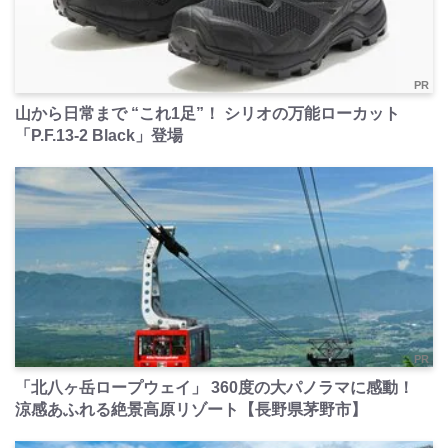
PR
山から日常まで “これ1足”！ シリオの万能ローカット
「P.F.13-2 Black」登場
PR
「北八ヶ岳ロープウェイ」 360度の大パノラマに感動！
涼感あふれる絶景高原リゾート【長野県茅野市】