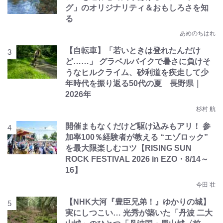
グ」のオリジナリティ＆おもしろさを知
る
あめのちはれ
【自転車】「若いときは登れたんだけ
ど……」 グラベルバイクで暑さに負けそ
うなヒルクライム、砂利道を疾走して少
年時代を振り返る50代の夏 長野県｜
2026年
杉村 航
開催まもなくだけど駆け込みもアリ！ 参
加率100％経験者が教える “エゾロック”
を最大限楽しむコツ【RISING SUN
ROCK FESTIVAL 2026 in EZO・8/14～
16】
今田 壮
【NHK大河『豊臣兄弟！』ゆかりの城】
実にしつこい… 光秀が築いた「丹波 二大