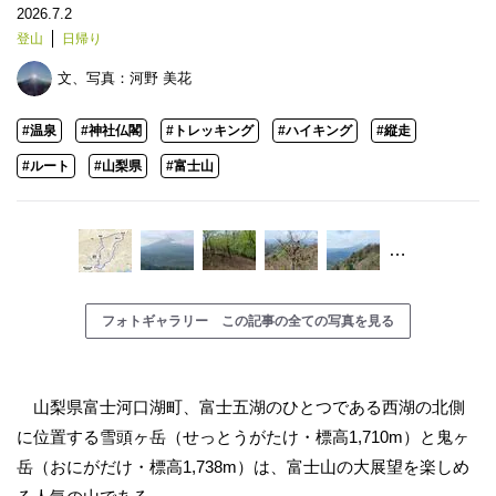
2026.7.2
登山
日帰り
文、写真：
河野 美花
#温泉
#神社仏閣
#トレッキング
#ハイキング
#縦走
#ルート
#山梨県
#富士山
…
フォトギャラリー この記事の全ての写真を見る
山梨県富士河口湖町、富士五湖のひとつである西湖の北側
に位置する雪頭ヶ岳（せっとうがたけ・標高1,710m）と鬼ヶ
岳（おにがだけ・標高1,738m）は、富士山の大展望を楽しめ