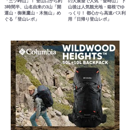
「三ツ峠山」！ 登山口から約
の大展望で人気「金時山」 下
3時間半、山名由来の3山「開
山後は人気観光地・箱根でゆ
運山・御巣鷹山・木無山」め
っくり！ 都心から高速バス利
ぐる「登山レポ」
用「日帰り登山レポ」