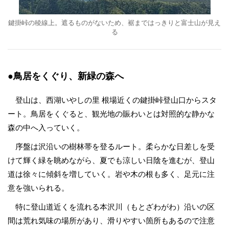
鍵掛峠の稜線上。遮るものがないため、裾まではっきりと富士山が見え
る
●鳥居をくぐり、新緑の森へ
登山は、西湖いやしの里 根場近くの鍵掛峠登山口からスタ
ート。鳥居をくぐると、観光地の賑わいとは対照的な静かな
森の中へ入っていく。
序盤は沢沿いの樹林帯を登るルート。柔らかな日差しを受
けて輝く緑を眺めながら、夏でも涼しい日陰を進むが、登山
道は徐々に傾斜を増していく。岩や木の根も多く、足元に注
意を強いられる。
特に登山道近くを流れる本沢川（もとざわがわ）沿いの区
間は荒れ気味の場所があり、滑りやすい箇所もあるので注意