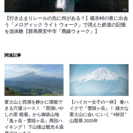
PR
【行き止まりレールの先に何がある？】碓氷峠の夜に出会
う「メロディック ライト ウォーク」で消えた鉄道の記憶
を追体験【群馬県安中市「廃線ウォーク」】
関連記事
富士山と西湖を静かに堪能で
【ハイカー女子の一杯】 春ハ
きる穴場コース！ 「西湖いや
イクで「雪頭ヶ岳」！ 雄大な
しの里 根場」から御坂山地
富士山に会いにいく “4杯目”
「鬼ヶ岳・雪頭ヶ岳」周回ハ
山梨県 2025年
イキング！ 下山後は観光＆温