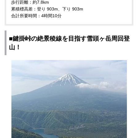
歩行距離：約7.8km
累積標高差：登り 903m、下り 903m
合計所要時間：4時間10分
■鍵掛峠の絶景稜線を目指す雪頭ヶ岳周回登
山！