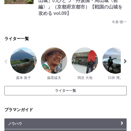
山城」のひとつ「丹波国・周山城〈前
編〉」（京都府京都市）【戦国の山城を
攻める vol.09】
今泉 慎一
ライター一覧
森本 敦子
歯黒猛夫
岡谷 大地
臼井 博人
ライター一覧
ブラマンガイド
ノウハウ