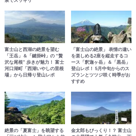
泉でスッキリ
富士山と西湖の絶景を望む
「富士山の絶景」 表情の違い
「王岳」＆「鍵掛峠」の “贅
を楽しめる2座を縦走するコ
沢な尾根” 歩きが魅力！ 富士
ース「釈迦ヶ岳」＆「黒岳」
河口湖町「西湖いやしの里根
登山レポ！ 5月中旬からのス
場」から日帰り登山レポ
ズランとツツジ咲く時季がお
すすめ
絶景の「夏富士」を眺望する
金太郎もびっくり！？ 富士山