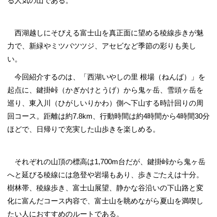
る人気の山である。
西湖越しにそびえる富士山を真正面に望める稜線歩きが魅
力で、新緑やミツバツツジ、アセビなど季節の彩りも美し
い。
今回紹介するのは、「西湖いやしの里 根場（ねんば）」を
起点に、鍵掛峠（かぎかけとうげ）から鬼ヶ岳、雪頭ヶ岳を
巡り、東入川（ひがしいりかわ）側へ下山する時計回りの周
回コース。距離は約7.8km、行動時間は約4時間から4時間30分
ほどで、日帰りで充実した山歩きを楽しめる。
それぞれの山頂の標高は1,700m台だが、鍵掛峠から鬼ヶ岳
へと延びる稜線には急登や岩場もあり、歩きごたえは十分。
樹林帯、稜線歩き、富士山展望、静かな谷沿いの下山路と変
化に富んだコース内容で、富士山を眺めながら夏山を満喫し
たい人におすすめのルートである。