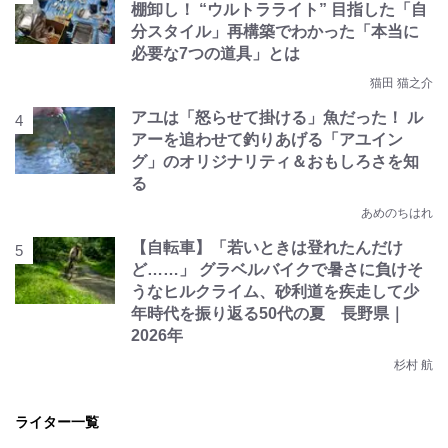
棚卸し！ “ウルトラライト” 目指した「自
分スタイル」再構築でわかった「本当に
必要な7つの道具」とは
猫田 猫之介
アユは「怒らせて掛ける」魚だった！ ル
アーを追わせて釣りあげる「アユイン
グ」のオリジナリティ＆おもしろさを知
る
あめのちはれ
【自転車】「若いときは登れたんだけ
ど……」 グラベルバイクで暑さに負けそ
うなヒルクライム、砂利道を疾走して少
年時代を振り返る50代の夏 長野県｜
2026年
杉村 航
ライター一覧