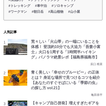
#トレッキング
#車中泊
#ソロキャンプ
#ワークマン
#朝日岳
#高山植物
#山小屋
人気記事
荒々しい「火山帯」の一端にいることを
体感！ 登頂約10分でも大迫力「吾妻小富
士」火口を1周する「1時間半ハイキン
グ」パノラマ絶景レポ【福島県福島市】
辰口 稚菜
青く美しい「幸せのブルービー」の正体
とは？ 身近な場所で見つけるコツを紹介
【あなたのすぐそばにいる「季節の虫」
の探し方 vol.21】
亀田恭平
【キャンプ自己啓発】増えすぎたギアを