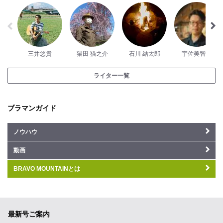
三井悠貴
猫田 猫之介
石川 結太郎
宇佐美智隆
ライター一覧
ブラマンガイド
ノウハウ
動画
BRAVO MOUNTAINとは
最新号ご案内