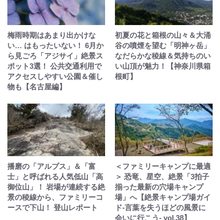
梅雨時期はあまり出かけな
初夏の花と箱根の山々＆大涌
い… はもったいない！ 6月か
谷の噴煙を望む「明神ヶ岳」
ら見ごろ「アジサイ」絶景ス
なだらかな稜線＆気持ちのい
ポット3選！ 公共交通利用で
い山頂が魅力！【神奈川県箱
アクセスしやすい公園＆催し
根町】
物も【名古屋編】
播磨の「アルプス」＆「富
＜ファミリーキャンプに最適
士」と呼ばれる人気低山「高
＞ 恐竜、星空、絶景「3拍子
御位山」！ 岩場が連続する絶
揃った最新の穴場キャンプ
景の稜線から、ファミリーコ
場」へ【絶景キャンプ場ガイ
ースで下山！ 登山レポート
ド-言葉を失うほどの風景に
会いに行こう- vol.38】