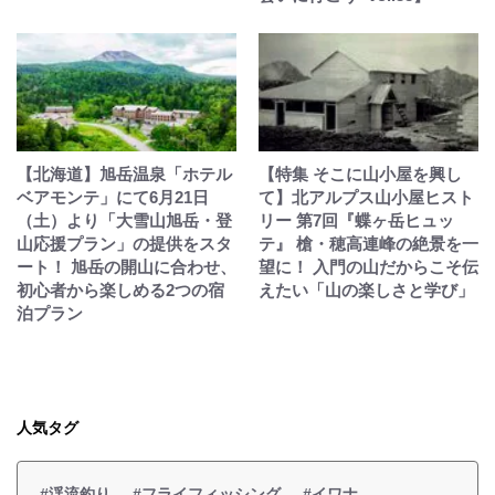
【北海道】旭岳温泉「ホテル
【特集 そこに山小屋を興し
ベアモンテ」にて6月21日
て】北アルプス山小屋ヒスト
（土）より「大雪山旭岳・登
リー 第7回『蝶ヶ岳ヒュッ
山応援プラン」の提供をスタ
テ』 槍・穂高連峰の絶景を一
ート！ 旭岳の開山に合わせ、
望に！ 入門の山だからこそ伝
初心者から楽しめる2つの宿
えたい「山の楽しさと学び」
泊プラン
人気タグ
#渓流釣り
#フライフィッシング
#イワナ