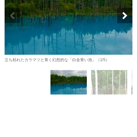
立ち枯れたカラマツと青く幻想的な「白金青い池」（1/5）