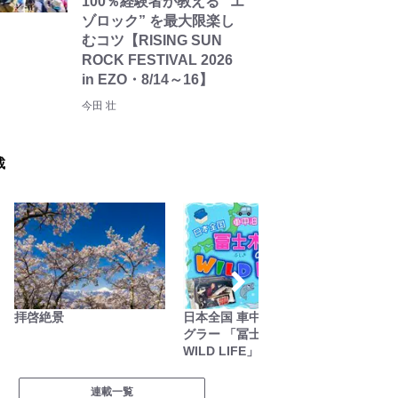
100％経験者が教える “エ
ゾロック” を最大限楽し
むコツ【RISING SUN
ROCK FESTIVAL 2026
in EZO・8/14～16】
今田 壮
載
啓絶景
日本全国 車中泊女性アン
季節の虫
グラー 「冨士木耶奈の
WILD LIFE」
連載一覧