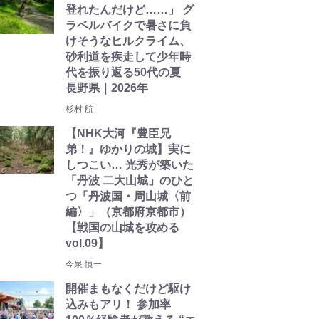
登れたんだけど……」 グ
ラベルバイクで暑さに負
けそうなヒルクライム、
砂利道を疾走して少年時
代を振り返る50代の夏
長野県｜2026年
杉村 航
【NHK大河『豊臣兄
弟！』ゆかりの城】実に
しつこい… 光秀が築いた
「丹波 二大山城」のひと
つ「丹波国・周山城〈前
編〉」（京都府京都市）
【戦国の山城を攻める
vol.09】
今泉 慎一
開催まもなくだけど駆け
込みもアリ！ 参加率