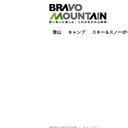
登山
キャンプ
スキー＆スノーボ
山小屋泊
山小屋ライブカメラ
テント泊
雪山
低山
山ご飯
その他登山
焚き火
その他キャンプ
スキー場ライブカ
バックカントリー
日帰り
キャンプ飯
スキー場
BRAVO MOUNTAIN
キャンプ