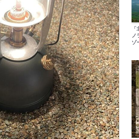
「
ノ
ゾ