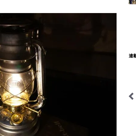
連
サバイバル登山家を撮る
南アルプスの日々
拝