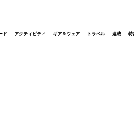
ード
アクティビティ
ギア＆ウェア
トラベル
連載
特
メラ
MTB
写真・動画
その他アクティビティ
キャンプ
スノー
その他
温泉・宿
名所・観光
缶詰博士の
そこに山
ブーツの
季節の虫
日本人ハイカ
低山小道
尾瀬ガイド
わたし、
耕して焙
その他連
フィッシング
登山
食事・お酒
日本で山