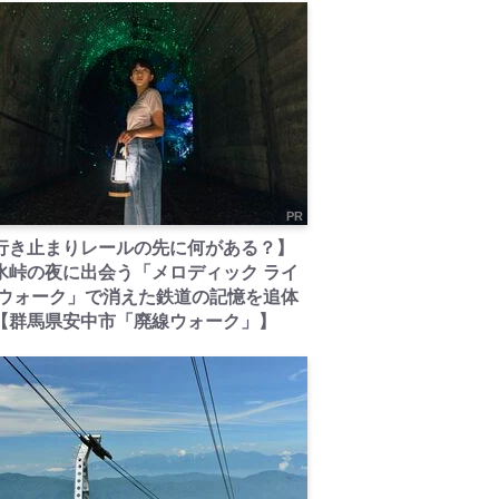
PR
行き止まりレールの先に何がある？】
氷峠の夜に出会う「メロディック ライ
 ウォーク」で消えた鉄道の記憶を追体
【群馬県安中市「廃線ウォーク」】