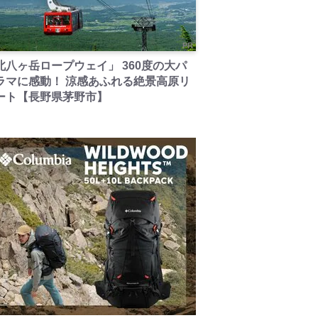
PR
北八ヶ岳ロープウェイ」 360度の大パ
ラマに感動！ 涼感あふれる絶景高原リ
ート【長野県茅野市】