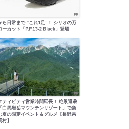
PR
から日常まで “これ1足”！ シリオの万
ーカット「P.F.13-2 Black」登場
PR
クティビティ営業時間延長！ 絶景避暑
「白馬岩岳マウンテンリゾート」で楽
む夏の限定イベント＆グルメ【長野県
馬村】