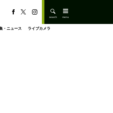
集・ニュース
ライブカメラ
缶たん”CAN”P料理
小屋を興して
国の街角で
ーのネパール移住見聞録「Like a Rolling Stone」
具＆技術研究所
きららの“おぜ沼“日記
山小屋はじめます
煎して走る男
載
スキー場
登りはじめました
山小屋