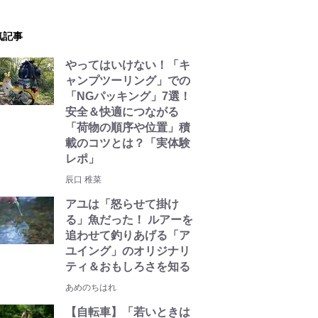
気記事
やってはいけない！「キ
ャンプツーリング」での
「NGパッキング」7選！
安全＆快適につながる
「荷物の順序や位置」積
載のコツとは？「実体験
レポ」
辰口 稚菜
アユは「怒らせて掛け
る」魚だった！ ルアーを
追わせて釣りあげる「ア
ユイング」のオリジナリ
ティ＆おもしろさを知る
あめのちはれ
【自転車】「若いときは