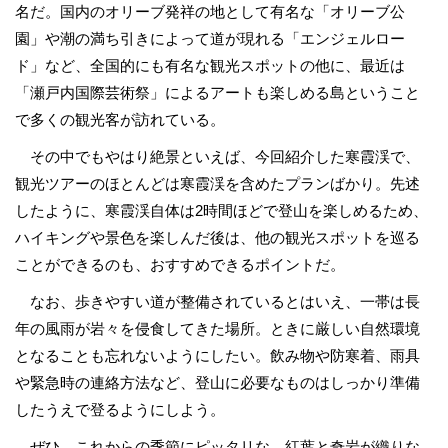
名だ。国内のオリーブ発祥の地として有名な「オリーブ公
園」や潮の満ち引きによって道が現れる「エンジェルロー
ド」など、全国的にも有名な観光スポットの他に、最近は
「瀬戸内国際芸術祭」によるアートも楽しめる島ということ
で多くの観光客が訪れている。
その中でもやはり絶景といえば、今回紹介した寒霞渓で、
観光ツアーのほとんどは寒霞渓を含めたプランばかり。先述
したように、寒霞渓自体は2時間ほどで登山を楽しめるため、
ハイキングや景色を楽しんだ後は、他の観光スポットを巡る
ことができるのも、おすすめできるポイントだ。
なお、歩きやすい道が整備されているとはいえ、一帯は長
年の風雨が岩々を侵食してきた場所。ときに厳しい自然環境
となることも忘れないようにしたい。飲み物や防寒着、雨具
や緊急時の連絡方法など、登山に必要なものはしっかり準備
したうえで登るようにしよう。
ぜひ、これからの季節にピッタリな、紅葉と奇岩が織りな