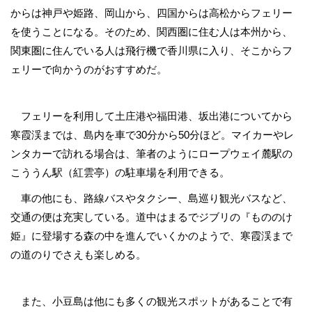
からは神戸や姫路、岡山から、四国からは高松からフェリー
を使うことになる。そのため、関西圏に住む人は本州から、
関東圏に住んでいる人は飛行機で香川県に入り、そこからフ
ェリーで向かうのがおすすめだ。
フェリーを利用して土庄港や福田港、坂出港についてから
寒霞渓までは、島内を車で30分から50分ほど。マイカーやレ
ンタカーで訪れる場合は、筆者のようにロープウェイ麓駅の
こううん駅（紅雲亭）の駐車場を利用できる。
車の他にも、路線バスやタクシー、島巡り観光バスなど、
交通の便は充実している。道中はまるでジブリの『もののけ
姫』に登場する森の中を進んでいくかのようで、寒霞渓まで
の道のりでさえも楽しめる。
また、小豆島は他にも多くの観光スポットがあることで有