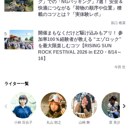
グ」での「NGパッキング」7選！ 安全＆
快適につながる「荷物の順序や位置」積
載のコツとは？「実体験レポ」
辰口 稚菜
開催まもなくだけど駆け込みもアリ！ 参
加率100％経験者が教える “エゾロック”
を最大限楽しむコツ【RISING SUN
ROCK FESTIVAL 2026 in EZO・8/14～
16】
今田 壮
ライター一覧
小林 百合子
丸山 朝之
山崎 舞
星 美沙