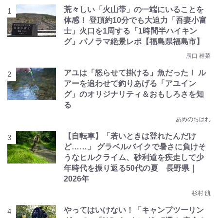
荒々しい「火山帯」の一端にいることを
体感！ 登頂約10分でも大迫力「吾妻小富
士」火口を1周する「1時間半ハイキン
グ」パノラマ絶景レポ【福島県福島市】
辰口 稚菜
アユは「怒らせて掛ける」魚だった！ ル
アーを追わせて釣りあげる「アユイン
グ」のオリジナリティ＆おもしろさを知
る
あめのちはれ
【自転車】「若いときは登れたんだけ
ど……」 グラベルバイクで暑さに負けそ
うなヒルクライム、砂利道を疾走して少
年時代を振り返る50代の夏 長野県｜
2026年
杉村 航
やってはいけない！「キャンプツーリン