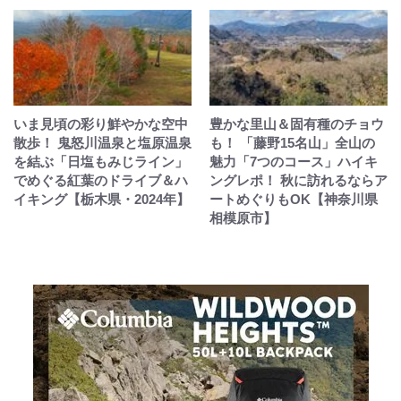
いま見頃の彩り鮮やかな空中
豊かな里山＆固有種のチョウ
散歩！ 鬼怒川温泉と塩原温泉
も！ 「藤野15名山」全山の
を結ぶ「日塩もみじライン」
魅力「7つのコース」ハイキ
でめぐる紅葉のドライブ＆ハ
ングレポ！ 秋に訪れるならア
イキング【栃木県・2024年】
ートめぐりもOK【神奈川県
相模原市】