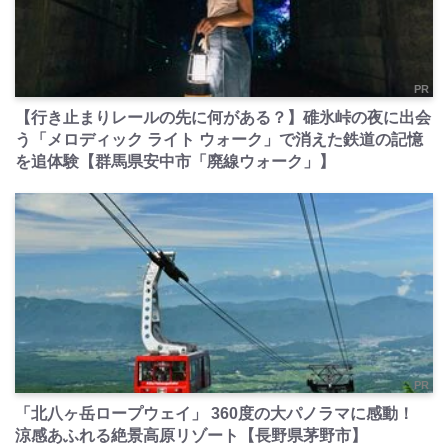
PR
【行き止まりレールの先に何がある？】碓氷峠の夜に出会
う「メロディック ライト ウォーク」で消えた鉄道の記憶
を追体験【群馬県安中市「廃線ウォーク」】
PR
「北八ヶ岳ロープウェイ」 360度の大パノラマに感動！
涼感あふれる絶景高原リゾート【長野県茅野市】