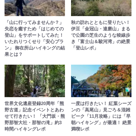
「山に行ってみませんか？」
秋の訪れとともに登りたい！
失恋を癒すため「はじめての
伊豆「金冠山・達磨山」まる
登山」をサポートしてみた！
で公園の芝生のような稜線歩
いたれりつくせり「安心プラ
き「富士山＆駿河湾」の絶景
ン」 御在所山ハイキングの結
「登山レポ」
果とは？
世界文化遺産登録20周年「熊
一度は行きたい！ 紅葉シーズ
野古道」記念イベントとあわ
ンの「高尾山」見ごろ＆混雑
せて行きたい！ 「大門坂・熊
ピーク「11月攻略」には「早
野那智大社・那智の滝」約3
朝ハイキング」が最適！ 絶景
時間ハイキングレポ
満喫レポ