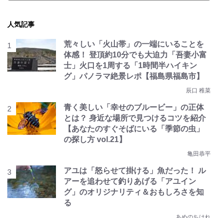
人気記事
荒々しい「火山帯」の一端にいることを
体感！ 登頂約10分でも大迫力「吾妻小富
士」火口を1周する「1時間半ハイキン
グ」パノラマ絶景レポ【福島県福島市】
辰口 稚菜
青く美しい「幸せのブルービー」の正体
とは？ 身近な場所で見つけるコツを紹介
【あなたのすぐそばにいる「季節の虫」
の探し方 vol.21】
亀田恭平
アユは「怒らせて掛ける」魚だった！ ル
アーを追わせて釣りあげる「アユイン
グ」のオリジナリティ＆おもしろさを知
る
あめのちはれ