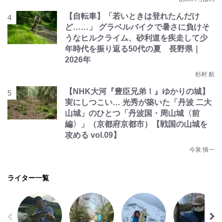
【自転車】「若いときは登れたんだけ
ど……」 グラベルバイクで暑さに負けそ
うなヒルクライム、砂利道を疾走して少
年時代を振り返る50代の夏 長野県｜
2026年
杉村 航
【NHK大河『豊臣兄弟！』ゆかりの城】
実にしつこい… 光秀が築いた「丹波 二大
山城」のひとつ「丹波国・周山城〈前
編〉」（京都府京都市）【戦国の山城を
攻める vol.09】
今泉 慎一
ライター一覧