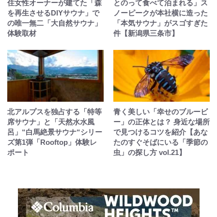
住女性オーナーが建てた「森
とのって食べて泊まれる」ス
を再生させるDIYサウナ」で
ノーピークが本社横に造った
の唯一無二「大自然サウナ」
「本気サウナ」がスゴすぎた
体験取材
件【新潟県三条市】
北アルプスを独占する「特等
青く美しい「幸せのブルービ
席サウナ」と「天然水水風
ー」の正体とは？ 身近な場所
呂」“白馬絶景サウナ“シリー
で見つけるコツを紹介【あな
ズ第1弾「Rooftop」体験レ
たのすぐそばにいる「季節の
ポート
虫」の探し方 vol.21】