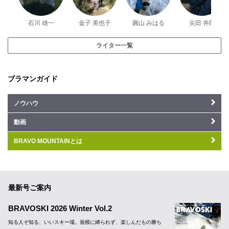
石川 雄一
金子 美也子
圓山 みはる
尖田 井陽
ライター一覧
ブラマンガイド
ノウハウ
動画
BRAVO MOUNTAINとは
最新号ご案内
BRAVOSKI 2026 Winter Vol.2
知る人ぞ知る、いいスキー場。規模に縛られず、楽しんだもの勝ち