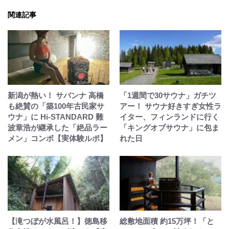
関連記事
新潟が熱い！ サバンナ 高橋
「1週間で30サウナ」ガチツ
も絶賛の「築100年古民家サ
アー！ サウナ好きすぎ女性ラ
ウナ」に Hi-STANDARD 難
イター、フィンランドに行く
波章浩が継承した「絶品ラー
「キングオブサウナ」に包ま
メン」コンボ【実体験ルポ】
れた日
【滝つぼが水風呂！】徳島移
総敷地面積 約15万坪！「と