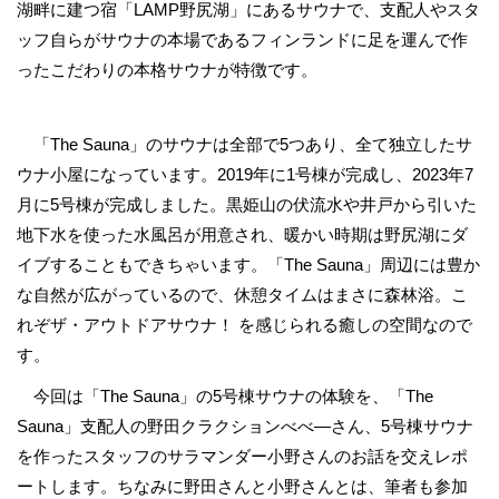
湖畔に建つ宿「LAMP野尻湖」にあるサウナで、支配人やスタ
ッフ自らがサウナの本場であるフィンランドに足を運んで作
ったこだわりの本格サウナが特徴です。
「The Sauna」のサウナは全部で5つあり、全て独立したサ
ウナ小屋になっています。2019年に1号棟が完成し、2023年7
月に5号棟が完成しました。黒姫山の伏流水や井戸から引いた
地下水を使った水風呂が用意され、暖かい時期は野尻湖にダ
イブすることもできちゃいます。「The Sauna」周辺には豊か
な自然が広がっているので、休憩タイムはまさに森林浴。こ
れぞザ・アウトドアサウナ！ を感じられる癒しの空間なので
す。
今回は「The Sauna」の5号棟サウナの体験を、「The
Sauna」支配人の野田クラクションべべ―さん、5号棟サウナ
を作ったスタッフのサラマンダー小野さんのお話を交えレポ
ートします。ちなみに野田さんと小野さんとは、筆者も参加