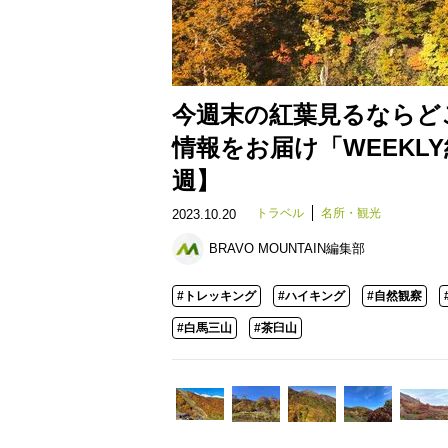
今週末の紅葉見るならど
情報をお届け「WEEKLY
週】
トラベル
名所・観光
2023.10.20
BRAVO MOUNTAIN編集部
#トレッキング
#ハイキング
#自然観察
#白馬三山
#茶臼山