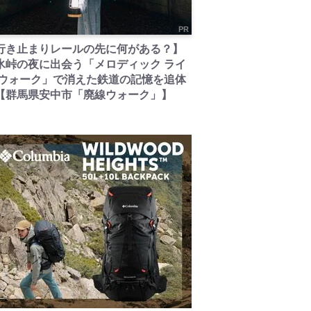
PR
行き止まりレールの先に何がある？】
氷峠の夜に出会う「メロディック ライ
 ウォーク」で消えた鉄道の記憶を追体
【群馬県安中市「廃線ウォーク」】