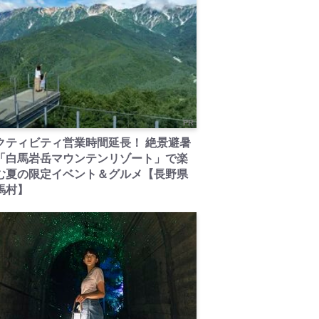
PR
クティビティ営業時間延長！ 絶景避暑
「白馬岩岳マウンテンリゾート」で楽
む夏の限定イベント＆グルメ【長野県
馬村】