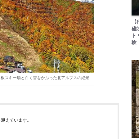
【
碓
ト
験
尾根スキー場と白く雪をかぶった北アルプスの絶景
を迎えています。