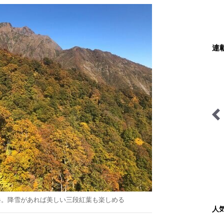
連
里山アドベンチャー！ソト
山の天気と気象
アソ日和
岳。降雪があれば美しい三段紅葉も楽しめる
人