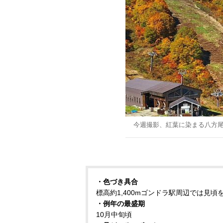
今週撮影、紅葉に染まる八方
・色づき具合
標高約1,400mゴンドラ駅周辺では見頃
・例年の最盛期
10月中旬頃