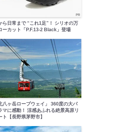
PR
から日常まで “これ1足”！ シリオの万
ーカット「P.F.13-2 Black」登場
PR
北八ヶ岳ロープウェイ」 360度の大パ
ラマに感動！ 涼感あふれる絶景高原リ
ート【長野県茅野市】