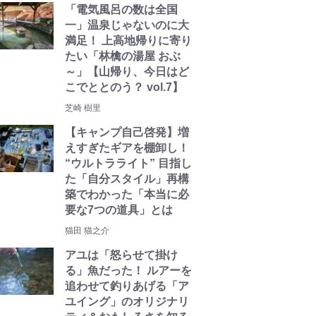
「電気風呂の数は全国
一」温泉じゃないのに大
満足！ 上高地帰りに寄り
たい「林檎の湯屋 おぶ
～」【山帰り、今日はど
こでととのう？ vol.7】
芝崎 樹里
【キャンプ自己啓発】増
えすぎたギアを棚卸し！
“ウルトラライト” 目指し
た「自分スタイル」再構
築でわかった「本当に必
要な7つの道具」とは
猫田 猫之介
アユは「怒らせて掛け
る」魚だった！ ルアーを
追わせて釣りあげる「ア
ユイング」のオリジナリ