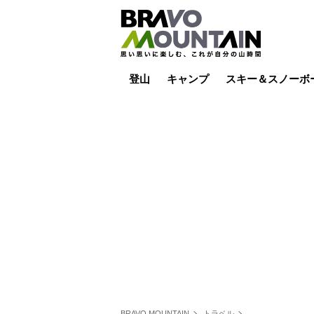
登山
キャンプ
スキー＆スノーボ
山小屋泊
山小屋ライブカメラ
テント泊
雪山
低山
山ご飯
その他登山
焚き火
その他キャンプ
スキー場ライブカ
バックカントリー
日帰り
キャンプ飯
スキー場
BRAVO MOUNTAIN
トラベル