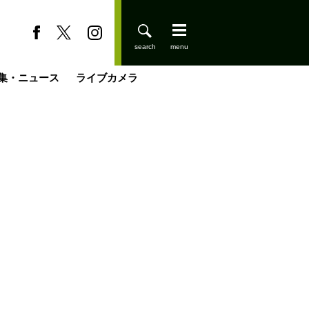
集・ニュース
ライブカメラ
登りはじめました
缶たん”CAN”P料理
小屋を興して
国の街角で
ーのネパール移住見聞録「Like a Rolling Stone」
具＆技術研究所
きららの“おぜ沼“日記
山小屋はじめます
載
スキー場
今日はどこでととのう？
山小屋