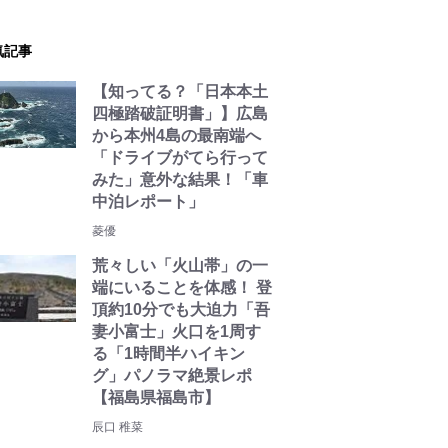
気記事
【知ってる？「日本本土
四極踏破証明書」】広島
から本州4島の最南端へ
「ドライブがてら行って
みた」意外な結果！「車
中泊レポート」
菱優
荒々しい「火山帯」の一
端にいることを体感！ 登
頂約10分でも大迫力「吾
妻小富士」火口を1周す
る「1時間半ハイキン
グ」パノラマ絶景レポ
【福島県福島市】
辰口 稚菜