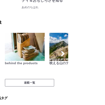
ティ＆おもしろさを知る
あめのちはれ
載
behind the products
映える山のテン場
焚き火
連載一覧
気タグ