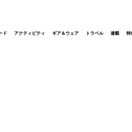
ード
アクティビティ
ギア＆ウェア
トラベル
連載
特
メラ
MTB
写真・動画
その他アクティビティ
キャンプ
スノー
その他
温泉・宿
名所・観光
季節の虫
日本で山
缶詰博士の
そこに山
ブーツの
日本人ハイカ
低山小道
尾瀬ガイド
わたし、
その他連
フィッシング
登山
食事・お酒
山帰り、