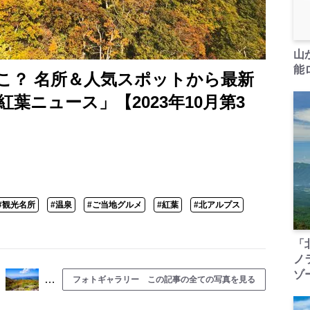
山
能ロ
こ？ 名所＆人気スポットから最新
紅葉ニュース」【2023年10月第3
#観光名所
#温泉
#ご当地グルメ
#紅葉
#北アルプス
「
ノ
ゾ
…
フォトギャラリー この記事の全ての写真を見る