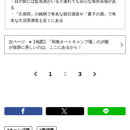
・目の前には監視員がいる子連れでも安心な海水浴場があ
る
・『久保田』の銘柄で有名な朝日酒造や『夏子の酒』で有
名な久須美酒造も近くにある
次ページ ■【地図】「和島オートキャンプ場」の夕陽
が抜群に美しいのは、ここにあるから！
1
2
3
#キャンプ場
#新潟県