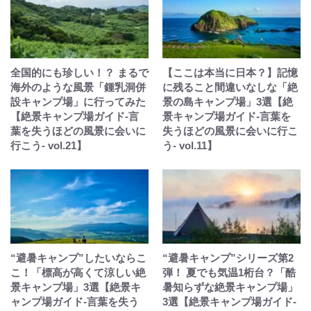
全国的にも珍しい！？ まるで
【ここは本当に日本？】記憶
海外のような風景「鍾乳洞併
に残ること間違いなしな「絶
設キャンプ場」に行ってみた
景の島キャンプ場」3選【絶
【絶景キャンプ場ガイド-言
景キャンプ場ガイド-言葉を
葉を失うほどの風景に会いに
失うほどの風景に会いに行こ
行こう- vol.21】
う- vol.11】
“避暑キャンプ”したいならこ
“避暑キャンプ”シリーズ第2
こ！「標高が高くて涼しい絶
弾！ 夏でも気温1桁台？「酷
景キャンプ場」3選【絶景キ
暑知らずな絶景キャンプ場」
ャンプ場ガイド-言葉を失う
3選【絶景キャンプ場ガイド-