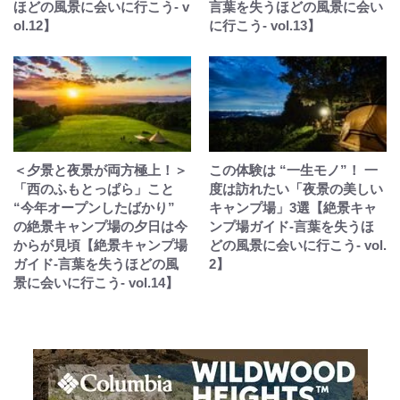
ほどの風景に会いに行こう- v
言葉を失うほどの風景に会い
ol.12】
に行こう- vol.13】
＜夕景と夜景が両方極上！＞
この体験は “一生モノ”！ 一
「西のふもとっぱら」こと
度は訪れたい「夜景の美しい
“今年オープンしたばかり”
キャンプ場」3選【絶景キャ
の絶景キャンプ場の夕日は今
ンプ場ガイド-言葉を失うほ
からが見頃【絶景キャンプ場
どの風景に会いに行こう- vol.
ガイド-言葉を失うほどの風
2】
景に会いに行こう- vol.14】