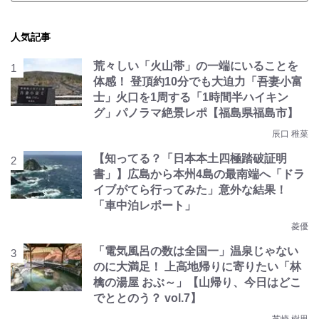
人気記事
荒々しい「火山帯」の一端にいることを
体感！ 登頂約10分でも大迫力「吾妻小富
士」火口を1周する「1時間半ハイキン
グ」パノラマ絶景レポ【福島県福島市】
辰口 稚菜
【知ってる？「日本本土四極踏破証明
書」】広島から本州4島の最南端へ「ドラ
イブがてら行ってみた」意外な結果！
「車中泊レポート」
菱優
「電気風呂の数は全国一」温泉じゃない
のに大満足！ 上高地帰りに寄りたい「林
檎の湯屋 おぶ～」【山帰り、今日はどこ
でととのう？ vol.7】