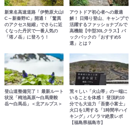
新東名高速道路「伊勢原大山I
アウトドア初心者への最適
C～新秦野IC」開通！「驚異
解！ 日帰り登山、キャンプで
のアクセス短縮」でさらに近
活躍するファッショナブルで
くなった丹沢で一番人気の
高機能【中型30Lクラス】バ
「塔ノ岳」に登ろう！
ックパックの「おすすめ5
選」とは？
登山道整備完了！ 最新ルート
荒々しい「火山帯」の一端に
状況「栂池高原〜白馬乗鞍
いることを体感！ 登頂約10
岳〜白馬岳」＜北アルプス＞
分でも大迫力「吾妻小富士」
火口を1周する「1時間半ハイ
キング」パノラマ絶景レポ
【福島県福島市】