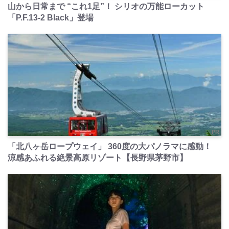
山から日常まで “これ1足”！ シリオの万能ローカット
「P.F.13-2 Black」登場
PR
「北八ヶ岳ロープウェイ」 360度の大パノラマに感動！
涼感あふれる絶景高原リゾート【長野県茅野市】