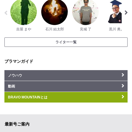
吉屋 まや
石川 結太郎
見城 了
黒川 勇人
ライター一覧
ブラマンガイド
ノウハウ
動画
BRAVO MOUNTAINとは
最新号ご案内