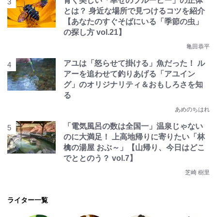
青く美しい「幸せのブルービー」の正体
とは？ 身近な場所で見つけるコツを紹介
【あなたのすぐそばにいる「季節の虫」
の探し方 vol.21】
亀田恭平
アユは「怒らせて掛ける」魚だった！ ル
アーを追わせて釣りあげる「アユイン
グ」のオリジナリティ＆おもしろさを知
る
あめのちはれ
「電気風呂の数は全国一」温泉じゃない
のに大満足！ 上高地帰りに寄りたい「林
檎の湯屋 おぶ～」【山帰り、今日はどこ
でととのう？ vol.7】
芝崎 樹里
ライター一覧