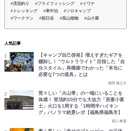
#渓流釣り
#フライフィッシング
#イワナ
#トレッキング
#車中泊
#ソロキャンプ
#ワークマン
#朝日岳
#高山植物
#山小屋
人気記事
【キャンプ自己啓発】増えすぎたギアを
棚卸し！ “ウルトラライト” 目指した「自
分スタイル」再構築でわかった「本当に
必要な7つの道具」とは
猫田 猫之介
荒々しい「火山帯」の一端にいることを
体感！ 登頂約10分でも大迫力「吾妻小富
士」火口を1周する「1時間半ハイキン
グ」パノラマ絶景レポ【福島県福島市】
辰口 稚菜