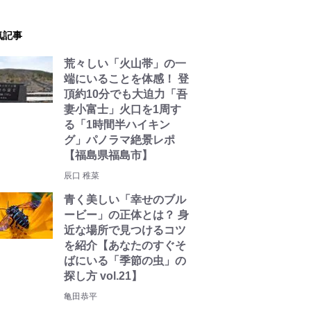
気記事
荒々しい「火山帯」の一
端にいることを体感！ 登
頂約10分でも大迫力「吾
妻小富士」火口を1周す
る「1時間半ハイキン
グ」パノラマ絶景レポ
【福島県福島市】
辰口 稚菜
青く美しい「幸せのブル
ービー」の正体とは？ 身
近な場所で見つけるコツ
を紹介【あなたのすぐそ
ばにいる「季節の虫」の
探し方 vol.21】
亀田恭平