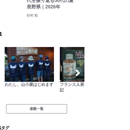
代を振り返る50代の夏
長野県｜2026年
杉村 航
載
わたし、山小屋はじめます
フランス人茶商の茶国漫遊
ユーコ
記
研究所
連載一覧
気タグ