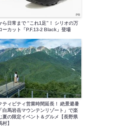
PR
から日常まで “これ1足”！ シリオの万
ーカット「P.F.13-2 Black」登場
PR
クティビティ営業時間延長！ 絶景避暑
「白馬岩岳マウンテンリゾート」で楽
む夏の限定イベント＆グルメ【長野県
馬村】