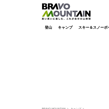
登山
キャンプ
スキー＆スノーボ
山小屋泊
山小屋ライブカメラ
テント泊
雪山
低山
山ご飯
その他登山
焚き火
その他キャンプ
スキー場ライブカ
バックカントリー
日帰り
キャンプ飯
スキー場
BRAVO MOUNTAIN
キャンプ