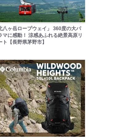
PR
北八ヶ岳ロープウェイ」 360度の大パ
ラマに感動！ 涼感あふれる絶景高原リ
ート【長野県茅野市】