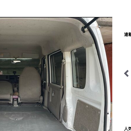
連
「山岳遭難」のリアル＜山
ブーツの国の街角で
梨県警＞
人