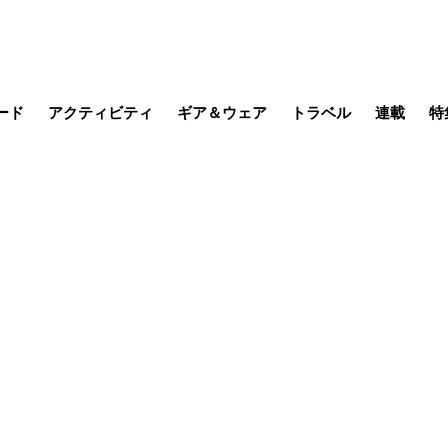
ード
アクティビティ
ギア＆ウェア
トラベル
連載
特
メラ
MTB
写真・動画
その他アクティビティ
キャンプ
スノー
その他
温泉・宿
名所・観光
季節の虫
日本で山
缶詰博士の
そこに山
ブーツの
日本人ハイカ
低山小道
尾瀬ガイド
わたし、
その他連
フィッシング
登山
食事・お酒
山帰り、