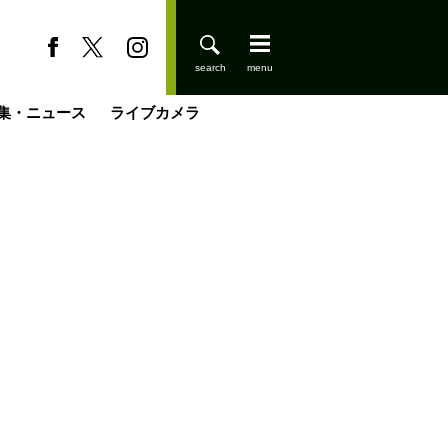
集・ニュース
ライブカメラ
登りはじめました
缶たん”CAN”P料理
小屋を興して
国の街角で
ーのネパール移住見聞録「Like a Rolling Stone」
具＆技術研究所
きららの“おぜ沼“日記
山小屋はじめます
載
スキー場
今日はどこでととのう？
山小屋