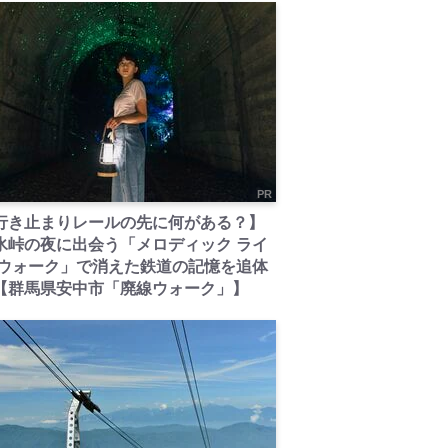
PR
行き止まりレールの先に何がある？】
氷峠の夜に出会う「メロディック ライ
 ウォーク」で消えた鉄道の記憶を追体
【群馬県安中市「廃線ウォーク」】