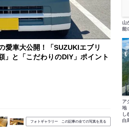
山
能ロ
愛車大公開！「SUZUKIエブリ
額」と「こだわりのDIY」ポイント
ア
地
し
白
フォトギャラリー この記事の全ての写真を見る