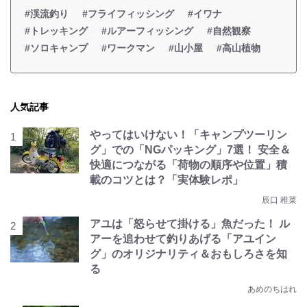
#渓流釣り
#フライフィッシング
#イワナ
#トレッキング
#ルアーフィッシング
#自然観察
#ソロキャンプ
#ワークマン
#山小屋
#高山植物
人気記事
やってはいけない！「キャンプツーリン
グ」での「NGパッキング」7選！ 安全＆
快適につながる「荷物の順序や位置」積
載のコツとは？「実体験レポ」
辰口 稚菜
アユは「怒らせて掛ける」魚だった！ ル
アーを追わせて釣りあげる「アユイン
グ」のオリジナリティ＆おもしろさを知
る
あめのちはれ