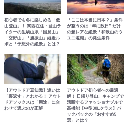
初心者でも冬に楽しめる「低
「ここは本当に日本？」条件
山登山」！ 関西在住・登山ラ
が整うのは “年に数日” だけ
イターの生駒山系「国見山」
の超レアな絶景「和歌山のウ
「交野山」「旗振山」縦走ル
ユニ塩湖」の発生条件
ポと「予想外の絶景」とは？
【アウトドア豆知識】違いは
アウトドア初心者への最適
「裏返す」とわかる！ アウト
解！ 日帰り登山、キャンプで
ドアソックスは「用途」に合
活躍するファッショナブルで
わせて選ぶのが正解
高機能【中型30Lクラス】バ
ックパックの「おすすめ5
選」とは？