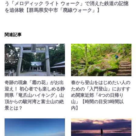
う「メロディック ライト ウォーク」で消えた鉄道の記憶
を追体験【群馬県安中市「廃線ウォーク」】
関連記事
奇跡の現象「霜の花」がお出
春から登山をはじめたい人の
迎え！ 初心者でも楽しめる静
ための「入門登山」におすす
岡県「竜爪山ハイキング」山
め関東近郊「4つの日帰り
頂からの駿河湾と富士山の絶
山」【時間の目安3時間以
景とは？
内】