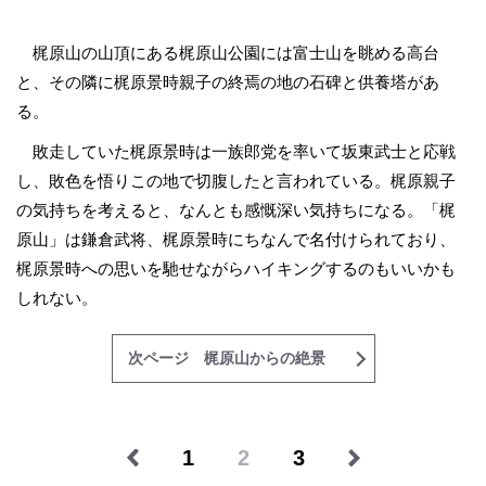
梶原山の山頂にある梶原山公園には富士山を眺める高台
と、その隣に梶原景時親子の終焉の地の石碑と供養塔があ
る。
敗走していた梶原景時は一族郎党を率いて坂東武士と応戦
し、敗色を悟りこの地で切腹したと言われている。梶原親子
の気持ちを考えると、なんとも感慨深い気持ちになる。「梶
原山」は鎌倉武将、梶原景時にちなんで名付けられており、
梶原景時への思いを馳せながらハイキングするのもいいかも
しれない。
次ページ 梶原山からの絶景
1
2
3