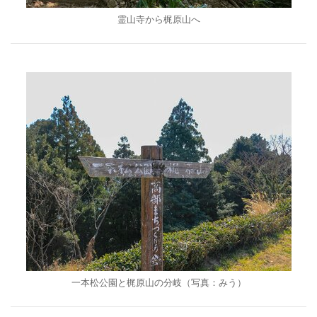
霊山寺から梶原山へ
一本松公園と梶原山の分岐（写真：みう）