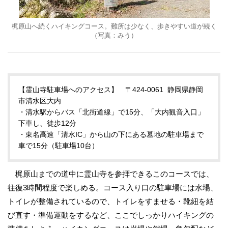
梶原山へ続くハイキングコース。難所は少なく、歩きやすい道が続く
（写真：みう）
【霊山寺駐車場へのアクセス】 〒424-0061 静岡県静岡
市清水区大内
・清水駅からバス「北街道線」で15分、「大内観音入口」
下車し、徒歩12分
・東名高速「清水IC」から山の下にある墓地の駐車場まで
車で15分（駐車場10台）
梶原山までの道中に霊山寺を参拝できるこのコースでは、
往復3時間程度で楽しめる。コース入り口の駐車場には水場、
トイレが整備されているので、トイレをすませる・靴紐を結
び直す・準備運動をするなど、ここでしっかりハイキングの