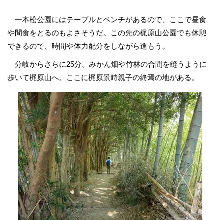
一本松公園にはテーブルとベンチがあるので、ここで昼食
や間食をとるのもよさそうだ。この先の梶原山公園でも休憩
できるので、時間や体力配分をしながら進もう。
分岐からさらに25分、みかん畑や竹林の合間を縫うように
歩いて梶原山へ。ここに梶原景時親子の終焉の地がある。