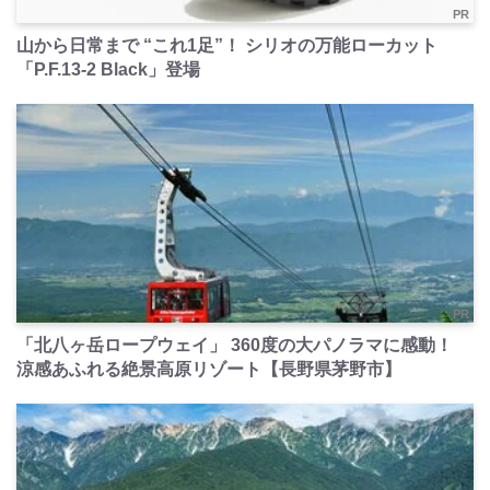
PR
山から日常まで “これ1足”！ シリオの万能ローカット
「P.F.13-2 Black」登場
PR
「北八ヶ岳ロープウェイ」 360度の大パノラマに感動！
涼感あふれる絶景高原リゾート【長野県茅野市】