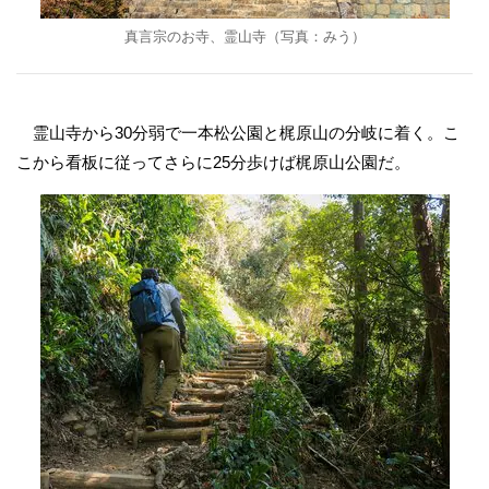
真言宗のお寺、霊山寺（写真：みう）
霊山寺から30分弱で一本松公園と梶原山の分岐に着く。こ
こから看板に従ってさらに25分歩けば梶原山公園だ。