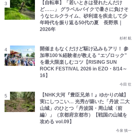
【自転車】「若いときは登れたんだけ
ど……」 グラベルバイクで暑さに負けそ
うなヒルクライム、砂利道を疾走して少
年時代を振り返る50代の夏 長野県｜
2026年
杉村 航
開催まもなくだけど駆け込みもアリ！ 参
加率100％経験者が教える “エゾロック”
を最大限楽しむコツ【RISING SUN
ROCK FESTIVAL 2026 in EZO・8/14～
16】
今田 壮
【NHK大河『豊臣兄弟！』ゆかりの城】
実にしつこい… 光秀が築いた「丹波 二大
山城」のひとつ「丹波国・周山城〈前
編〉」（京都府京都市）【戦国の山城を
攻める vol.09】
今泉 慎一