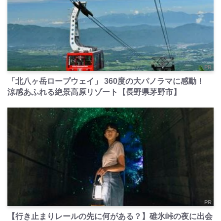
PR
「北八ヶ岳ロープウェイ」 360度の大パノラマに感動！
涼感あふれる絶景高原リゾート【長野県茅野市】
PR
【行き止まりレールの先に何がある？】碓氷峠の夜に出会