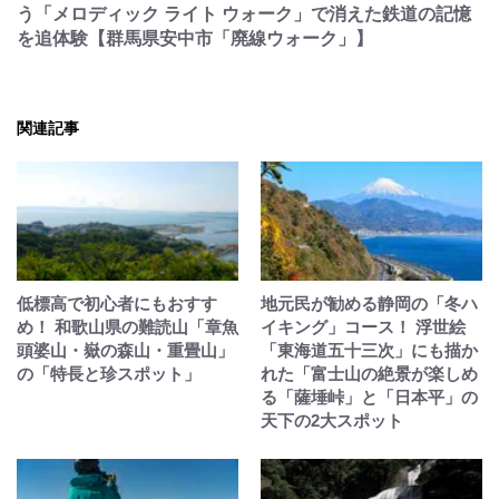
う「メロディック ライト ウォーク」で消えた鉄道の記憶
を追体験【群馬県安中市「廃線ウォーク」】
関連記事
低標高で初心者にもおすす
地元民が勧める静岡の「冬ハ
め！ 和歌山県の難読山「章魚
イキング」コース！ 浮世絵
頭婆山・嶽の森山・重畳山」
「東海道五十三次」にも描か
の「特長と珍スポット」
れた「富士山の絶景が楽しめ
る「薩埵峠」と「日本平」の
天下の2大スポット