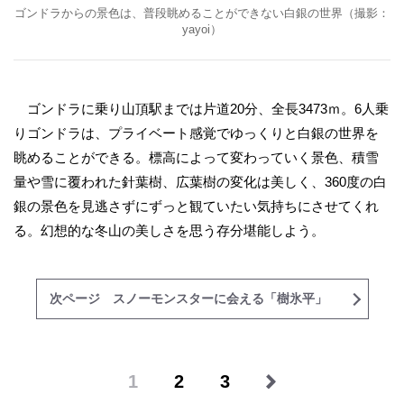
ゴンドラからの景色は、普段眺めることができない白銀の世界（撮影：
yayoi）
ゴンドラに乗り山頂駅までは片道20分、全長3473ｍ。6人乗
りゴンドラは、プライベート感覚でゆっくりと白銀の世界を
眺めることができる。標高によって変わっていく景色、積雪
量や雪に覆われた針葉樹、広葉樹の変化は美しく、360度の白
銀の景色を見逃さずにずっと観ていたい気持ちにさせてくれ
る。幻想的な冬山の美しさを思う存分堪能しよう。
次ページ スノーモンスターに会える「樹氷平」
1
2
3