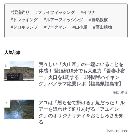
#渓流釣り
#フライフィッシング
#イワナ
#トレッキング
#ルアーフィッシング
#自然観察
#ソロキャンプ
#ワークマン
#山小屋
#高山植物
人気記事
荒々しい「火山帯」の一端にいることを
体感！ 登頂約10分でも大迫力「吾妻小富
士」火口を1周する「1時間半ハイキン
グ」パノラマ絶景レポ【福島県福島市】
辰口 稚菜
アユは「怒らせて掛ける」魚だった！ ル
アーを追わせて釣りあげる「アユイン
グ」のオリジナリティ＆おもしろさを知
る
あめのちはれ