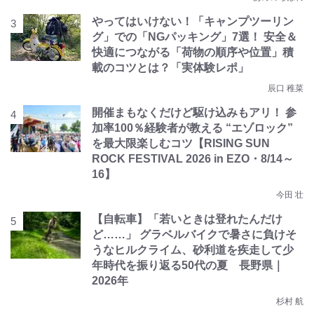
やってはいけない！「キャンプツーリン
グ」での「NGパッキング」7選！ 安全＆
快適につながる「荷物の順序や位置」積
載のコツとは？「実体験レポ」
辰口 稚菜
開催まもなくだけど駆け込みもアリ！ 参
加率100％経験者が教える “エゾロック”
を最大限楽しむコツ【RISING SUN
ROCK FESTIVAL 2026 in EZO・8/14～
16】
今田 壮
【自転車】「若いときは登れたんだけ
ど……」 グラベルバイクで暑さに負けそ
うなヒルクライム、砂利道を疾走して少
年時代を振り返る50代の夏 長野県｜
2026年
杉村 航