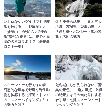
レトロなシングルリフトで霧
冬も圧巻の絶景！「日本三大
氷を抜ける！「野尻湖」と
名瀑」茨城県「袋田の滝」と
「妙高山」 がダブルで拝め
「吊り橋・バンジー・聖地巡
る“贅沢な絶景”は、長野と新
礼」名所の魅力
潟の名所コラボ！？【斑尾高
原スキー場】
スキーシューで行く冬の森！
厳冬期にしか見られない「驚
幻想的な世界で野鳥や野生動
異の景色」！ 迫力満点「氷瀑
物を体感する北海道・トマム
の絶景」を目の当たりにする
の「スノーハイキング」3つ
岩手県・七滝スノーシュート
の魅力とは？
レッキングとは？