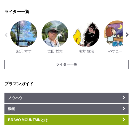
ライター一覧
紀元 すず
吉田 哲大
南方 慎治
やすこーん
ライター一覧
ブラマンガイド
ノウハウ
動画
BRAVO MOUNTAINとは