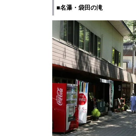
■名瀑・袋田の滝