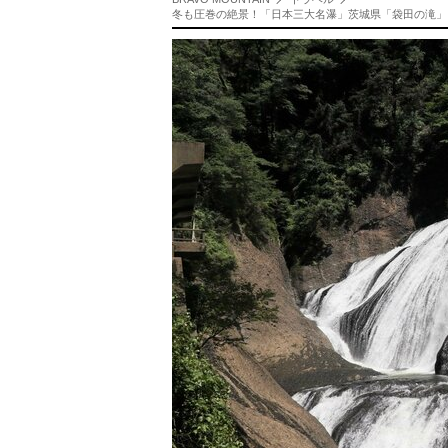
冬も圧巻の絶景！「日本三大名瀑」茨城県「袋田の滝」