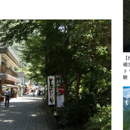
【
碓
ト
験