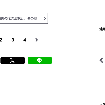
袋田の滝の全貌と、冬の姿
連
2
3
4
琉球島猫百景
サバイバル登山家を撮る
人