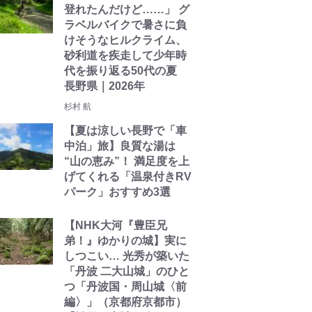
登れたんだけど……」 グ
ラベルバイクで暑さに負
けそうなヒルクライム、
砂利道を疾走して少年時
代を振り返る50代の夏
長野県｜2026年
杉村 航
【夏は涼しい長野で「車
中泊」旅】良質な湯は
“山の恵み”！ 満足度を上
げてくれる「温泉付きRV
パーク」おすすめ3選
【NHK大河『豊臣兄
弟！』ゆかりの城】実に
しつこい… 光秀が築いた
「丹波 二大山城」のひと
つ「丹波国・周山城〈前
編〉」（京都府京都市）