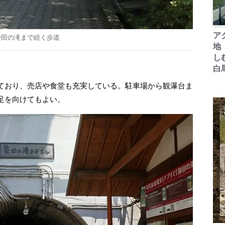
ア
袋田の滝まで続く歩道
地
し
白
ており、売店や食堂も充実している。駐車場から観瀑台ま
足を向けてもよい。