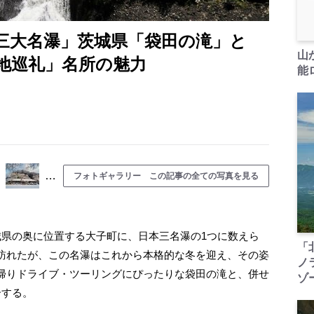
三大名瀑」茨城県「袋田の滝」と
山
地巡礼」名所の魅力
能ロ
…
フォトギャラリー この記事の全ての写真を見る
県の奥に位置する大子町に、日本三名瀑の1つに数えら
「
訪れたが、この名瀑はこれから本格的な冬を迎え、その姿
ノ
帰りドライブ・ツーリングにぴったりな袋田の滝と、併せ
ゾ
介する。