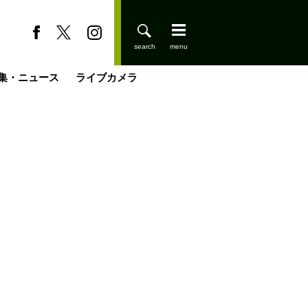
集・ニュース
ライブカメラ
缶たん”CAN”P料理
小屋を興して
国の街角で
ーのネパール移住見聞録「Like a Rolling Stone」
具＆技術研究所
きららの“おぜ沼“日記
山小屋はじめます
煎して走る男
載
スキー場
登りはじめました
山小屋