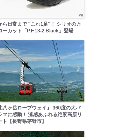
PR
から日常まで “これ1足”！ シリオの万
ーカット「P.F.13-2 Black」登場
PR
北八ヶ岳ロープウェイ」 360度の大パ
ラマに感動！ 涼感あふれる絶景高原リ
ート【長野県茅野市】