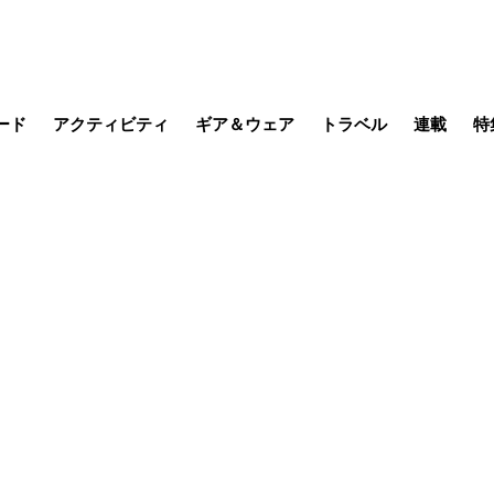
ード
アクティビティ
ギア＆ウェア
トラベル
連載
特
メラ
MTB
写真・動画
その他アクティビティ
キャンプ
スノー
その他
温泉・宿
名所・観光
缶詰博士の
そこに山
ブーツの
季節の虫
日本人ハイカ
低山小道
尾瀬ガイド
わたし、
耕して焙
その他連
フィッシング
登山
食事・お酒
日本で山