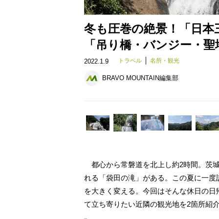
冬も圧巻の絶景！「日本
「吊り橋・バンジー・聖
トラベル
名所・観光
2022.1.9
BRAVO MOUNTAIN編集部
都心から常磐道を北上し約2時間。茨城
れる「袋田の滝」がある。この夏に一度
を大きく変える。今回はそんな休日の日
て立ち寄りたい近隣の観光地を2箇所紹