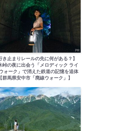
PR
行き止まりレールの先に何がある？】
氷峠の夜に出会う「メロディック ライ
 ウォーク」で消えた鉄道の記憶を追体
【群馬県安中市「廃線ウォーク」】