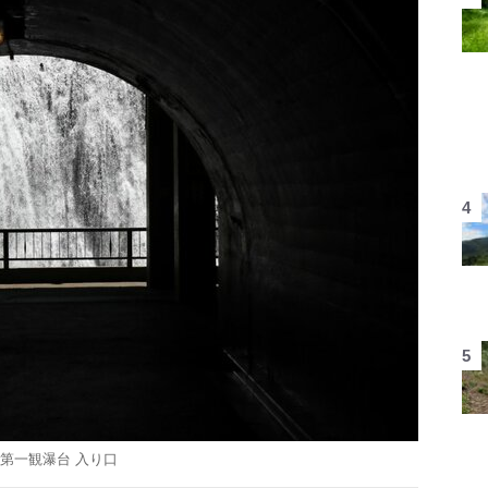
第一観瀑台 入り口