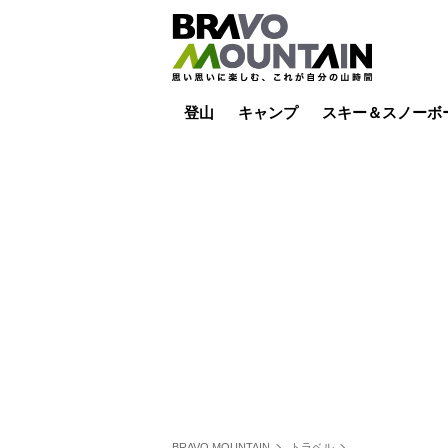
登山
キャンプ
スキー＆スノーボ
山小屋泊
山小屋ライブカメラ
テント泊
雪山
低山
山ご飯
その他登山
焚き火
その他キャンプ
スキー場ライブカ
バックカントリー
日帰り
キャンプ飯
スキー場
BRAVO MOUNTAIN
トラベル