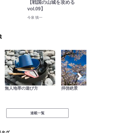
【戦国の山城を攻める
vol.09】
今泉 慎一
載
無人地帯の遊び方
拝啓絶景
里山ア
アソ日
連載一覧
気タグ