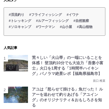
人気タグ
#渓流釣り
#フライフィッシング
#イワナ
#トレッキング
#ルアーフィッシング
#自然観察
#ソロキャンプ
#ワークマン
#山小屋
#高山植物
人気記事
荒々しい「火山帯」の一端にいることを
体感！ 登頂約10分でも大迫力「吾妻小富
士」火口を1周する「1時間半ハイキン
グ」パノラマ絶景レポ【福島県福島市】
辰口 稚菜
アユは「怒らせて掛ける」魚だった！ ル
アーを追わせて釣りあげる「アユイン
グ」のオリジナリティ＆おもしろさを知
る