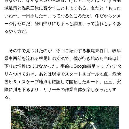
もないし、なんなら道から調査だけして、あとはひたすら地
域散策と温泉三昧に費やすこともよくある。夏だと「もった
いね〜。一日損した〜」ってなるところだが、冬だからダメ
ージはゼロだ。登山帰りにちょっと調査、って流れもよくあ
るやり方だ。
その中で見つけたのが、今回ご紹介する根尾東谷川。岐阜
県中西部を流れる根尾川の支流で、僕が行き始めた当時は川
下りの情報はほぼなかった。事前にGoogle衛星マップでアタ
リをつけておき、あとは現場でスタート＆ゴール地点、危険
箇所＆エスケープ地点を確認して開拓したルート。正直、実
際に川を下るより、リサーチの作業自体が楽しかったりす
る。