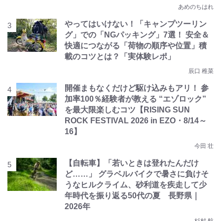
あめのちはれ
やってはいけない！「キャンプツーリン
グ」での「NGパッキング」7選！ 安全＆
快適につながる「荷物の順序や位置」積
載のコツとは？「実体験レポ」
辰口 稚菜
開催まもなくだけど駆け込みもアリ！ 参
加率100％経験者が教える “エゾロック”
を最大限楽しむコツ【RISING SUN
ROCK FESTIVAL 2026 in EZO・8/14～
16】
今田 壮
【自転車】「若いときは登れたんだけ
ど……」 グラベルバイクで暑さに負けそ
うなヒルクライム、砂利道を疾走して少
年時代を振り返る50代の夏 長野県｜
2026年