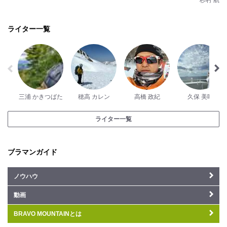
杉村 航
ライター一覧
三浦 かきつばた
穂高 カレン
高橋 政紀
久保 美咲
ライター一覧
ブラマンガイド
ノウハウ
動画
BRAVO MOUNTAINとは