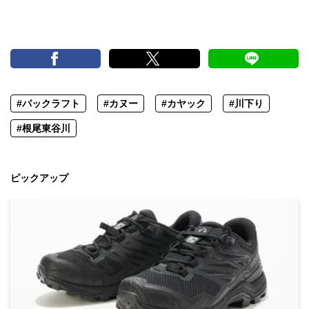
#パックラフト
#カヌー
#カヤック
#川下り
#根尾東谷川
ピックアップ