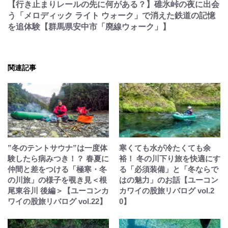
【行き止まりレールの先に何がある？】碓氷峠の夜に出会
う「メロディック ライト ウォーク」で消えた鉄道の記憶
を追体験【群馬県安中市「廃線ウォーク」】
関連記事
”冬のテントサウナ”は一度体
寒くても水が冷たくても余
験したら病みつき！？ 春夏に
裕！ 冬の川下り旅を快適にす
仲間と差をつける「極寒・冬
る「必須装備」と「冬ならで
の川旅」の様子を覗き見＜根
はの魅力」のお話【ユーコン
尾東谷川 後編＞【ユーコンカ
カワイの股旅リバログ vol.2
ワイの股旅リバログ vol.22】
0】