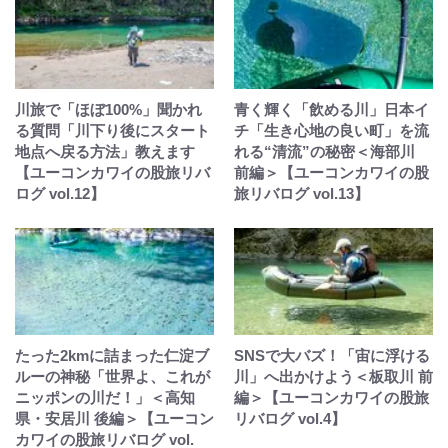
川旅で「ほぼ100%」聞かれ
青く輝く「飲める川」日本イ
る質問「川下り後にスタート
チ「生き心地の良い町」を流
地点へ戻る方法」教えます
れる“清流”の秘密＜海部川
【ユーコンカワイの股旅リバ
前編＞【ユーコンカワイの股
ログ vol.12】
旅リバログ vol.13】
たった2kmに詰まった仁淀ブ
SNSで大バズ！「宙に浮ける
ルーの神秘「世界よ、これが
川」へ出かけよう＜板取川 前
ニッポンの川だ！」＜高知
編＞【ユーコンカワイの股旅
県・安居川 後編＞【ユーコン
リバログ vol.4】
カワイの股旅リバログ vol.