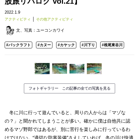
股旅リバログ vol.21】
2022.1.9
アクティビティ
その他アクティビティ
文、写真：
ユーコンカワイ
#パックラフト
#カヌー
#カヤック
#川下り
#根尾東谷川
フォトギャラリー この記事の全ての写真を見る
冬に川に行って遊んでいると、周りの人からは「マゾな
の？」と聞かれてしまうことが多い。確かに僕は自他共に認
めるマゾ野郎ではあるが、別に苦行を楽しみに行っているわ
けではない。“適切な防寒装備”さえしていれば、冬の川は快適