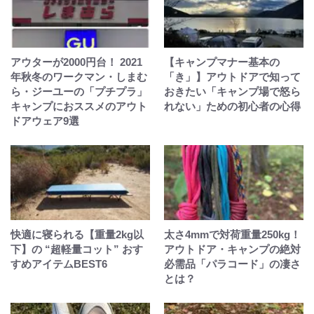
アウターが2000円台！ 2021
【キャンプマナー基本の
年秋冬のワークマン・しまむ
「き」】アウトドアで知って
ら・ジーユーの「プチプラ」
おきたい「キャンプ場で怒ら
キャンプにおススメのアウト
れない」ための初心者の心得
ドアウェア9選
快適に寝られる【重量2kg以
太さ4mmで対荷重量250kg！
下】の “超軽量コット” おす
アウトドア・キャンプの絶対
すめアイテムBEST6
必需品「パラコード」の凄さ
とは？