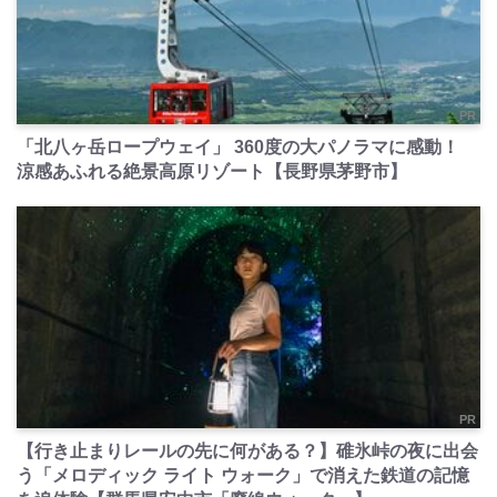
PR
「北八ヶ岳ロープウェイ」 360度の大パノラマに感動！
涼感あふれる絶景高原リゾート【長野県茅野市】
PR
【行き止まりレールの先に何がある？】碓氷峠の夜に出会
う「メロディック ライト ウォーク」で消えた鉄道の記憶