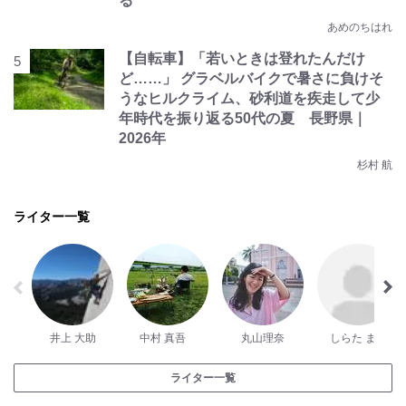
る
あめのちはれ
【自転車】「若いときは登れたんだけ
ど……」 グラベルバイクで暑さに負けそ
うなヒルクライム、砂利道を疾走して少
年時代を振り返る50代の夏 長野県｜
2026年
杉村 航
ライター一覧
井上 大助
中村 真吾
丸山理奈
しらた まち
ライター一覧