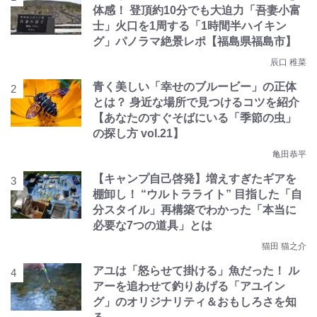
体感！ 登頂約10分でも大迫力「吾妻小富
士」火口を1周する「1時間半ハイキン
グ」パノラマ絶景レポ【福島県福島市】
辰口 稚菜
青く美しい「幸せのブルービー」の正体
とは？ 身近な場所で見つけるコツを紹介
【あなたのすぐそばにいる「季節の虫」
の探し方 vol.21】
亀田恭平
【キャンプ自己啓発】増えすぎたギアを
棚卸し！ “ウルトラライト” 目指した「自
分スタイル」再構築でわかった「本当に
必要な7つの道具」とは
猫田 猫之介
アユは「怒らせて掛ける」魚だった！ ル
アーを追わせて釣りあげる「アユイン
グ」のオリジナリティ＆おもしろさを知