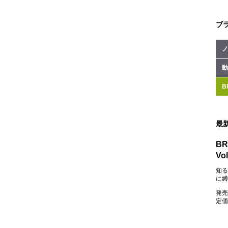
ブ
ノ
動
B
最
BR
Vol
知る
に縛
発売
定価：