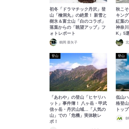
初冬「ドラマチック丹沢」登
秋こそ
山「檜洞丸」の絶景！ 新雪と
キング
樹氷＆富士山「白のコラボ」
紅葉の
落葉からの「眺望アップ」フ
神奈川
ォトレポート
K」5
鶴岡 亜矢子
北
登山
登山
「あわや」の登山「ヒヤリハ
低山ハ
ット」事件簿！ 八ヶ岳・甲武
格登山
信ヶ岳・丹沢山域…「人気の
トップ
山」での「危機」実体験レ
B
ポ！