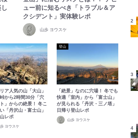
楽し
ュー前に知るべき「トラブル＆ア
クシデント」実体験レポ
山歩 ヨウスケ
登山
リア人気の山「大山」
「絶景」なのに穴場！ 冬でも
峠から2時間30分「穴
快適「室内」から「富士山」
ト」からの絶景！ 冬こ
が見られる「丹沢・三ノ塔」
い「丹沢山・富士山」
日帰り登山レポ
山レポ
山歩 ヨウスケ
歩 ヨウスケ