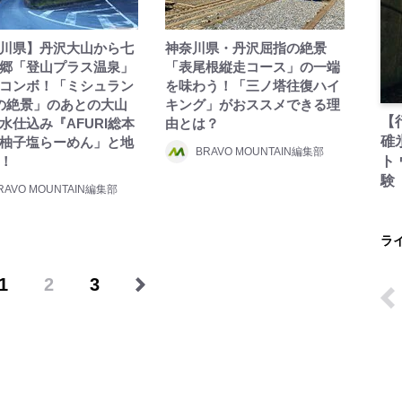
川県】丹沢大山から七
神奈川県・丹沢屈指の絶景
郷「登山プラス温泉」
「表尾根縦走コース」の一端
コンボ！「ミシュラン
を味わう！「三ノ塔往復ハイ
の絶景」のあとの大山
キング」がおススメできる理
【
水仕込み『AFURI総本
由とは？
碓
柚子塩らーめん」と地
BRAVO MOUNTAIN編集部
！
ト
験
RAVO MOUNTAIN編集部
ラ
1
2
3