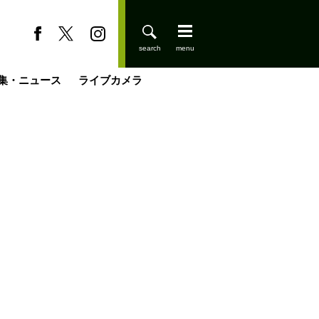
集・ニュース
ライブカメラ
登りはじめました
缶たん”CAN”P料理
小屋を興して
国の街角で
ーのネパール移住見聞録「Like a Rolling Stone」
具＆技術研究所
きららの“おぜ沼“日記
山小屋はじめます
載
スキー場
今日はどこでととのう？
山小屋