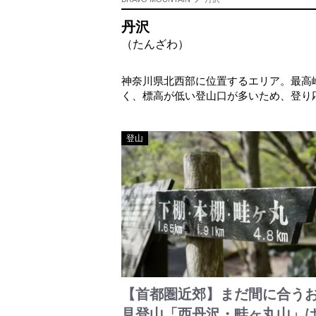
丹沢
（たんざわ）
神奈川県北西部に位置するエリア。最高峰
く、標高が低い登山口が多いため、登り
登山
【首都圏近郊】まだ間に合う
見登山「西丹沢・畦ヶ丸山」