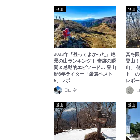
登山
登山
2023年「登ってよかった」絶
真冬限
景の山ランキング！ 奇跡の瞬
登山！
間＆感動的エピソード… 登山
山」 
歴6年ライター「厳選ベスト
ト」の
5」レポ
レポー
田口 空
山
登山
登山