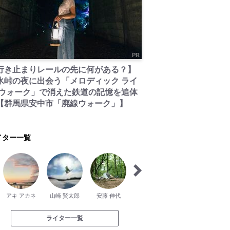
PR
行き止まりレールの先に何がある？】
氷峠の夜に出会う「メロディック ライ
 ウォーク」で消えた鉄道の記憶を追体
【群馬県安中市「廃線ウォーク」】
イター一覧
アキ アカネ
山崎 賢太郎
安藤 伸代
山歩 ヨウスケ
見城 了
ライター一覧