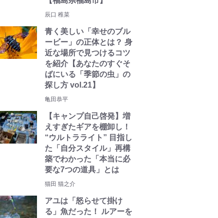
【福島県福島市】
辰口 稚菜
青く美しい「幸せのブル
ービー」の正体とは？ 身
近な場所で見つけるコツ
を紹介【あなたのすぐそ
ばにいる「季節の虫」の
探し方 vol.21】
亀田恭平
【キャンプ自己啓発】増
えすぎたギアを棚卸し！
“ウルトラライト” 目指し
た「自分スタイル」再構
築でわかった「本当に必
要な7つの道具」とは
猫田 猫之介
アユは「怒らせて掛け
る」魚だった！ ルアーを