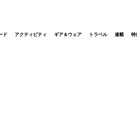
ード
アクティビティ
ギア＆ウェア
トラベル
連載
特
メラ
MTB
写真・動画
その他アクティビティ
キャンプ
スノー
その他
温泉・宿
名所・観光
季節の虫
日本で山
缶詰博士の
そこに山
ブーツの
日本人ハイカ
低山小道
尾瀬ガイド
わたし、
その他連
フィッシング
登山
食事・お酒
山帰り、