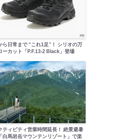
PR
から日常まで “これ1足”！ シリオの万
ーカット「P.F.13-2 Black」登場
PR
クティビティ営業時間延長！ 絶景避暑
「白馬岩岳マウンテンリゾート」で楽