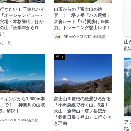
行きたい！ 子連れハイ
山頂からの「富士山の絶
「オーシャンビュー・
景」！ 塔ノ岳「バカ尾根」
穴場・本格登山」ほか
大倉ルート「7時間歩行＆体
の山「低学年からO
力」トレーニング登山レポ！
選！
BRAVO MOUNTAIN編集部
山
村 一樹
能ロ
登山
イキングから1,000m本
富士山＆箱根の絶景ひろがる
まで！ 「神奈川の山域
「小田急線で行く山」5選！
5」解説！
大山・金時山・塔ノ岳ほか
「鉄道日帰り登山」に行くべ
RAVO MOUNTAIN編集部
ア
き理由
地