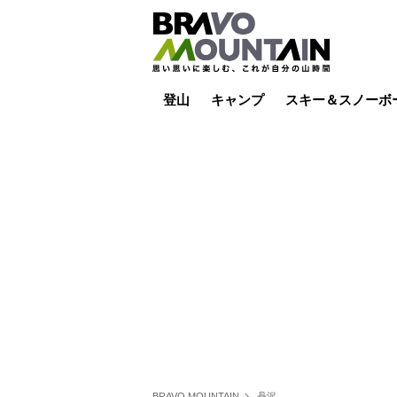
登山
キャンプ
スキー＆スノーボ
山小屋泊
山小屋ライブカメラ
テント泊
雪山
低山
山ご飯
その他登山
焚き火
その他キャンプ
スキー場ライブカ
バックカントリー
日帰り
キャンプ飯
スキー場
BRAVO MOUNTAIN
丹沢