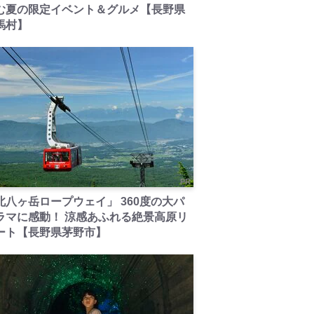
む夏の限定イベント＆グルメ【長野県
馬村】
PR
北八ヶ岳ロープウェイ」 360度の大パ
ラマに感動！ 涼感あふれる絶景高原リ
ート【長野県茅野市】