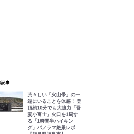
気記事
荒々しい「火山帯」の一
端にいることを体感！ 登
頂約10分でも大迫力「吾
妻小富士」火口を1周す
る「1時間半ハイキン
グ」パノラマ絶景レポ