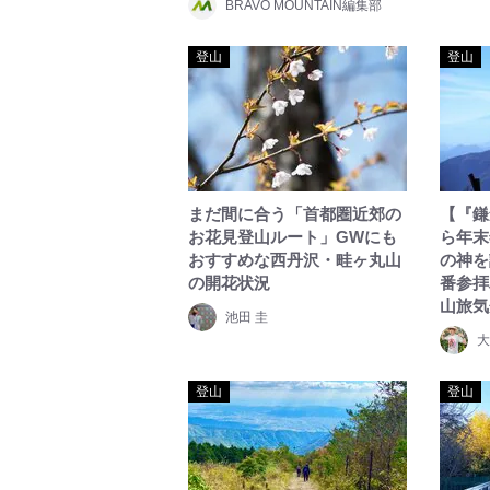
BRAVO MOUNTAIN編集部
登山
登山
まだ間に合う「首都圏近郊の
【『鎌
お花見登山ルート」GWにも
ら年末
おすすめな西丹沢・畦ヶ丸山
の神を
の開花状況
番参拝
山旅気分
池田 圭
大
登山
登山