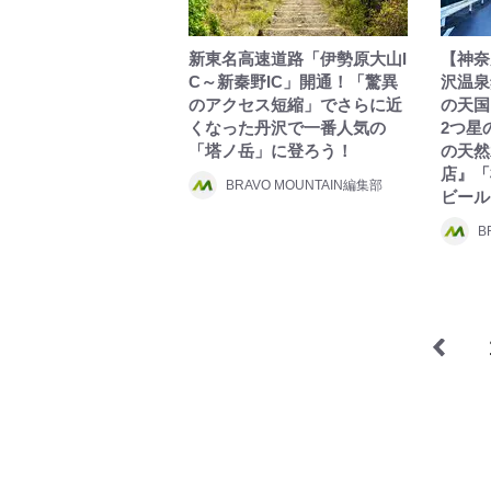
新東名高速道路「伊勢原大山I
【神奈
C～新秦野IC」開通！「驚異
沢温泉
のアクセス短縮」でさらに近
の天国
くなった丹沢で一番人気の
2つ星
「塔ノ岳」に登ろう！
の天然
店』「
BRAVO MOUNTAIN編集部
ビール
B