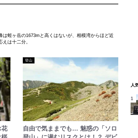
は蛭ヶ岳の1673mと高くはないが、相模湾からほど近
応えは十二分。
登山
人
お花
自由で気ままでも… 魅惑の「ソロ
は桜
登山」に潜むリスクとは！？ デビ