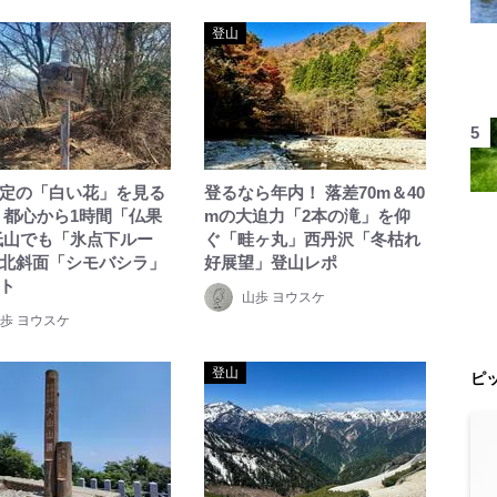
登山
定の「白い花」を見る
登るなら年内！ 落差70m＆40
 都心から1時間「仏果
mの大迫力「2本の滝」を仰
低山でも「氷点下ルー
ぐ「畦ヶ丸」西丹沢「冬枯れ
北斜面「シモバシラ」
好展望」登山レポ
ト
山歩 ヨウスケ
歩 ヨウスケ
登山
ピ