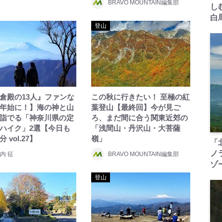
BRAVO MOUNTAIN編集部
し
白
登山
倉殿の13人』ファンな
この秋に行きたい！ 至極の紅
年始に！】海の神と山
葉登山【最終回】今が見ご
詣でる「神奈川県の定
ろ、まだ間に合う関東近郊の
ハイク」2選【今日も
「浅間山・丹沢山・大菩薩
 vol.27】
嶺」
「
ノ
内 征
BRAVO MOUNTAIN編集部
ゾ
登山