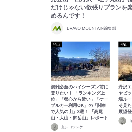
だけじゃない欲張りプランを
めるんです！
BRAVO MOUNTAIN編集部
登山
登山
混雑必至のハイシーズン前に
丹沢エ
登りたい！ 「ランキング上
ヤビツ
位」「都心から近い」「ケー
場ルー
ブルカー利用OK」の「関東
そ見た
で人気の山」3選！ 「高尾
展望登
山・大山・御岳山」レポート
山
山歩 ヨウスケ