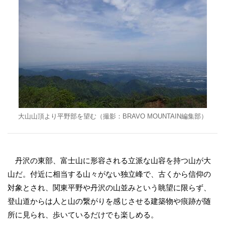
大山山頂より平野部を望む（撮影：BRAVO MOUNTAIN編集部）
丹沢の東部、富士山に形容される立派な山容を持つ山が大
山だ。付近に相当する山々がない独立峰で、古くから信仰の
対象とされ、関東平野や丹沢の山並みという眺望に限らず、
登山道からは人と山の繋がりを感じさせる建築物や痕跡が随
所に見られ、歩いているだけでも楽しめる。