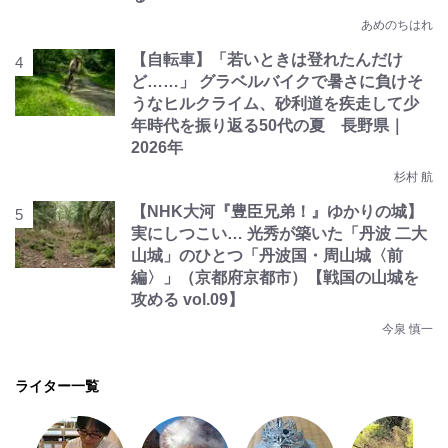
あめのちはれ
【自転車】「若いときは登れたんだけ
ど……」 グラベルバイクで暑さに負けそ
うなヒルクライム、砂利道を疾走して少
年時代を振り返る50代の夏 長野県｜
2026年
杉村 航
【NHK大河『豊臣兄弟！』ゆかりの城】
実にしつこい… 光秀が築いた「丹波 二大
山城」のひとつ「丹波国・周山城〈前
編〉」（京都府京都市）【戦国の山城を
攻める vol.09】
今泉 慎一
ライター一覧