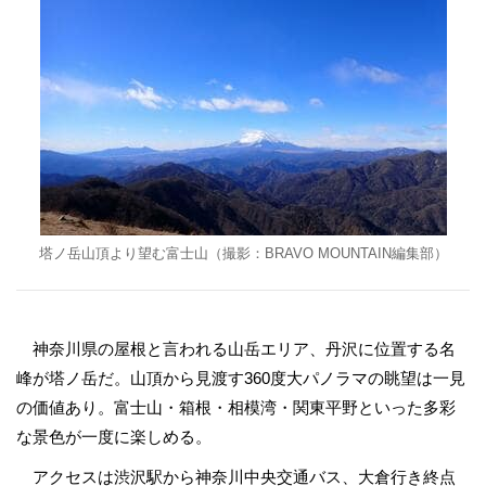
塔ノ岳山頂より望む富士山（撮影：BRAVO MOUNTAIN編集部）
神奈川県の屋根と言われる山岳エリア、丹沢に位置する名
峰が塔ノ岳だ。山頂から見渡す360度大パノラマの眺望は一見
の価値あり。富士山・箱根・相模湾・関東平野といった多彩
な景色が一度に楽しめる。
アクセスは渋沢駅から神奈川中央交通バス、大倉行き終点