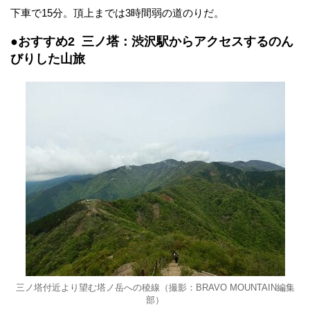
下車で15分。頂上までは3時間弱の道のりだ。
●おすすめ2 三ノ塔：渋沢駅からアクセスするのん
びりした山旅
三ノ塔付近より望む塔ノ岳への稜線（撮影：BRAVO MOUNTAIN編集
部）