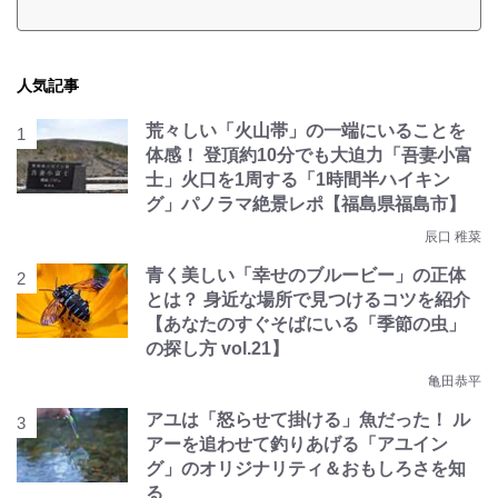
人気記事
荒々しい「火山帯」の一端にいることを
体感！ 登頂約10分でも大迫力「吾妻小富
士」火口を1周する「1時間半ハイキン
グ」パノラマ絶景レポ【福島県福島市】
辰口 稚菜
青く美しい「幸せのブルービー」の正体
とは？ 身近な場所で見つけるコツを紹介
【あなたのすぐそばにいる「季節の虫」
の探し方 vol.21】
亀田恭平
アユは「怒らせて掛ける」魚だった！ ル
アーを追わせて釣りあげる「アユイン
グ」のオリジナリティ＆おもしろさを知
る