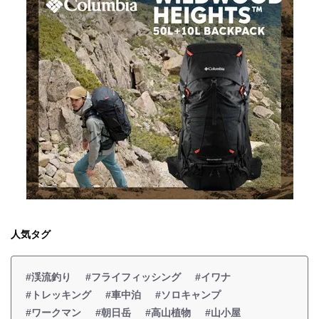
人気タグ
#渓流釣り
#フライフィッシング
#イワナ
#トレッキング
#車中泊
#ソロキャンプ
#ワークマン
#朝日岳
#高山植物
#山小屋