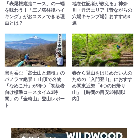
「表尾根縦走コース」の一端
地在住記者が教える」神奈
を味わう！「三ノ塔往復ハイ
川・丹沢エリア【昔ながらの
キング」がおススメできる理
穴場キャンプ場】おすすめ3
由とは？
選
息を呑む「富士山と箱根」の
春から登山をはじめたい人の
パノラマ絶景！ 山頂で名物
ための「入門登山」におすす
「なめこ汁」が待つ「初級者
め関東近郊「4つの日帰り
向け標準コースタイム3時
山」【時間の目安3時間以
間」の「金時山」登山レポー
内】
ト