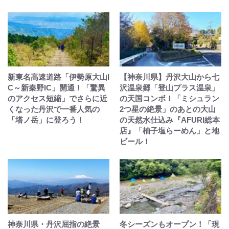
新東名高速道路「伊勢原大山I
【神奈川県】丹沢大山から七
C～新秦野IC」開通！「驚異
沢温泉郷「登山プラス温泉」
のアクセス短縮」でさらに近
の天国コンボ！「ミシュラン
くなった丹沢で一番人気の
2つ星の絶景」のあとの大山
「塔ノ岳」に登ろう！
の天然水仕込み『AFURI総本
店』「柚子塩らーめん」と地
ビール！
神奈川県・丹沢屈指の絶景
冬シーズンもオープン！「現