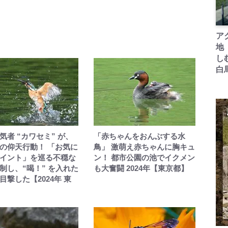
ア
地
し
白
気者 “カワセミ” が、
「赤ちゃんをおんぶする水
の仰天行動！ 「お気に
鳥」 激萌え赤ちゃんに胸キュ
イント」を巡る不穏な
ン！ 都市公園の池でイクメン
制し、“喝！” を入れた
も大奮闘 2024年【東京都】
目撃した【2024年 東