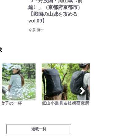
つ「丹波国・周山城〈前
編〉」（京都府京都市）
【戦国の山城を攻める
vol.09】
今泉 慎一
載
低山小道具＆技術研究所
ハンモックハイキング -基
耕して
礎と応用-
連載一覧