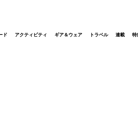
ード
アクティビティ
ギア＆ウェア
トラベル
連載
特
メラ
MTB
写真・動画
その他アクティビティ
キャンプ
スノー
その他
温泉・宿
名所・観光
日本で山
缶詰博士の
そこに山
ブーツの
日本人ハイカ
低山小道
尾瀬ガイド
わたし、
耕して焙
その他連
フィッシング
登山
食事・お酒
季節の虫