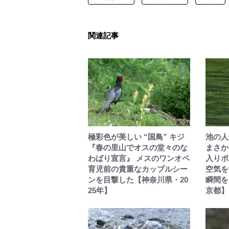
関連記事
極彩色が美しい “国鳥” キジ
池の人
『春の里山でオスの堂々のな
まさか
わばり宣言』 メスのワンオペ
入りポ
育児前の貴重なカップルシー
空気を
ンを目撃した【神奈川県・20
瞬間を
25年】
京都】