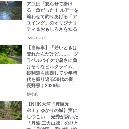
アユは「怒らせて掛け
る」魚だった！ ルアーを
追わせて釣りあげる「ア
ユイング」のオリジナリ
ティ＆おもしろさを知る
あめのちはれ
【自転車】「若いときは
登れたんだけど……」 グ
ラベルバイクで暑さに負
けそうなヒルクライム、
砂利道を疾走して少年時
代を振り返る50代の夏
長野県｜2026年
杉村 航
【NHK大河『豊臣兄
弟！』ゆかりの城】実に
しつこい… 光秀が築いた
「丹波 二大山城」のひと