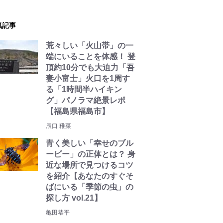
気記事
荒々しい「火山帯」の一
端にいることを体感！ 登
頂約10分でも大迫力「吾
妻小富士」火口を1周す
る「1時間半ハイキン
グ」パノラマ絶景レポ
【福島県福島市】
辰口 稚菜
青く美しい「幸せのブル
ービー」の正体とは？ 身
近な場所で見つけるコツ
を紹介【あなたのすぐそ
ばにいる「季節の虫」の
探し方 vol.21】
亀田恭平