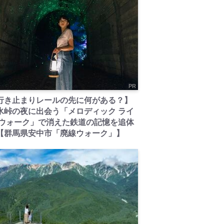
PR
行き止まりレールの先に何がある？】
氷峠の夜に出会う「メロディック ライ
 ウォーク」で消えた鉄道の記憶を追体
【群馬県安中市「廃線ウォーク」】