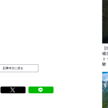
【
碓
ト
験
記事本文に戻る