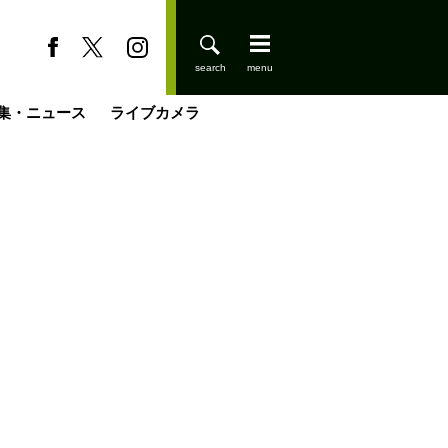
集・ニュース
ライブカメラ
登りはじめました
缶たん”CAN”P料理
小屋を興して
国の街角で
ーのネパール移住見聞録「Like a Rolling Stone」
具＆技術研究所
きららの“おぜ沼“日記
山小屋はじめます
煎して走る男
載
スキー場
山小屋