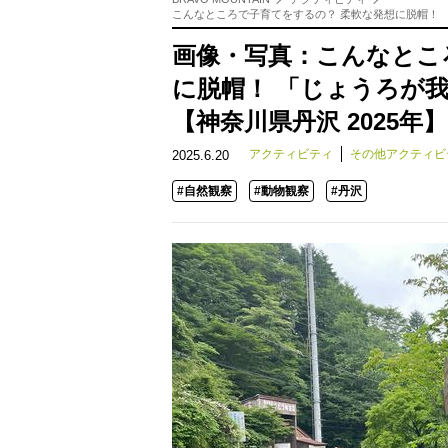
こんなところで子育てをするの？ 柔軟な発想に脱帽！ 
画像・写真：こんなとこ
に脱帽！ 「じょうろが
【神奈川県丹沢 2025年
アクティビティ
その他アクティビ
2025.6.20
#自然観察
#動物観察
#丹沢