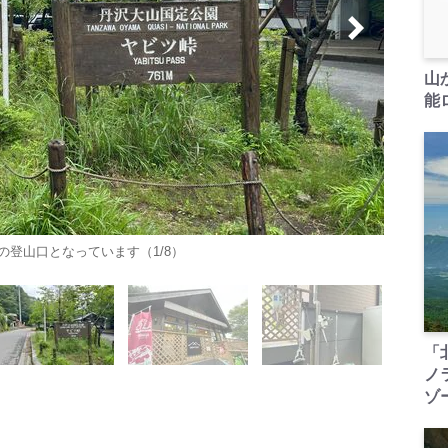
山
能ロ
登山口となっています（1/8）
「
ノ
ゾ