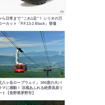
PR
から日常まで “これ1足”！ シリオの万
ーカット「P.F.13-2 Black」登場
PR
北八ヶ岳ロープウェイ」 360度の大パ
ラマに感動！ 涼感あふれる絶景高原リ
ート【長野県茅野市】