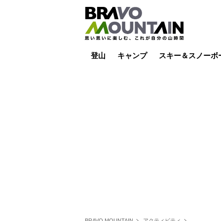
登山
キャンプ
スキー＆スノーボ
山小屋泊
山小屋ライブカメラ
テント泊
雪山
低山
山ご飯
その他登山
焚き火
その他キャンプ
スキー場ライブカ
バックカントリー
日帰り
キャンプ飯
スキー場
BRAVO MOUNTAIN
アクティビティ