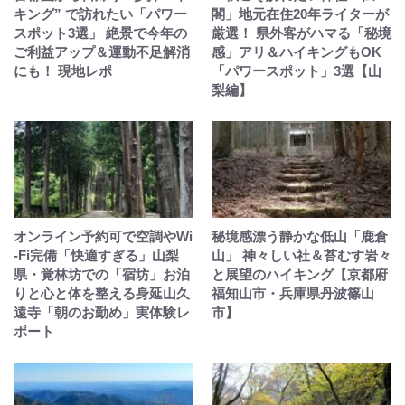
キング” で訪れたい「パワー
閣」地元在住20年ライターが
スポット3選」 絶景で今年の
厳選！ 県外客がハマる「秘境
ご利益アップ＆運動不足解消
感」アリ＆ハイキングもOK
にも！ 現地レポ
「パワースポット」3選【山
梨編】
オンライン予約可で空調やWi
秘境感漂う静かな低山「鹿倉
-Fi完備「快適すぎる」山梨
山」 神々しい社＆苔むす岩々
県・覚林坊での「宿坊」お泊
と展望のハイキング【京都府
りと心と体を整える身延山久
福知山市・兵庫県丹波篠山
遠寺「朝のお勤め」実体験レ
市】
ポート