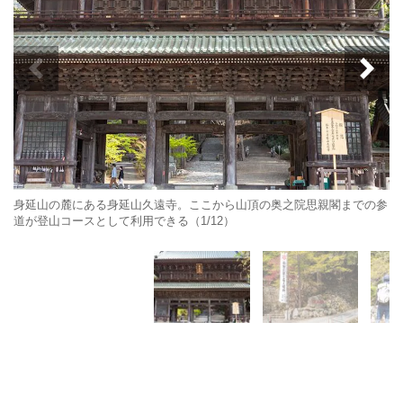
身延山の麓にある身延山久遠寺。ここから山頂の奥之院思親閣までの参
道が登山コースとして利用できる（1/12）