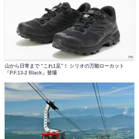
PR
山から日常まで “これ1足”！ シリオの万能ローカット
「P.F.13-2 Black」登場