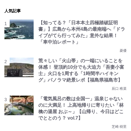
人気記事
【知ってる？「日本本土四極踏破証明
書」】広島から本州4島の最南端へ「ドラ
イブがてら行ってみた」意外な結果！
「車中泊レポート」
菱優
荒々しい「火山帯」の一端にいることを
体感！ 登頂約10分でも大迫力「吾妻小富
士」火口を1周する「1時間半ハイキン
グ」パノラマ絶景レポ【福島県福島市】
辰口 稚菜
「電気風呂の数は全国一」温泉じゃない
のに大満足！ 上高地帰りに寄りたい「林
檎の湯屋 おぶ～」【山帰り、今日はどこ
でととのう？ vol.7】
芝崎 樹里