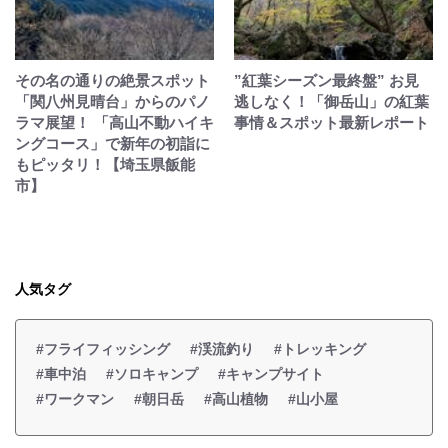
その名の通りの絶景スポット
”紅葉シーズン最終盤” お見
「関八州見晴台」からのパノ
逃しなく！「御岳山」の紅葉
ラマ展望！ 「高山不動ハイキ
事情＆スポット最新レポート
ングコース」で新年の初詣に
もピッタリ！【埼玉県飯能
市】
人気タグ
#フライフィッシング
#渓流釣り
#トレッキング
#車中泊
#ソロキャンプ
#キャンプサイト
#ワークマン
#朝日岳
#高山植物
#山小屋