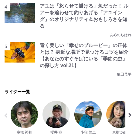
アユは「怒らせて掛ける」魚だった！ ル
アーを追わせて釣りあげる「アユイン
グ」のオリジナリティ＆おもしろさを知
る
あめのちはれ
青く美しい「幸せのブルービー」の正体
とは？ 身近な場所で見つけるコツを紹介
【あなたのすぐそばにいる「季節の虫」
の探し方 vol.21】
亀田恭平
ライター一覧
室橋 裕和
櫻井 寛
小雀 陣二
東樹 詩織