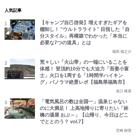
人気記事
【キャンプ自己啓発】増えすぎたギアを
棚卸し！ “ウルトラライト” 目指した「自
分スタイル」再構築でわかった「本当に
必要な7つの道具」とは
猫田 猫之介
荒々しい「火山帯」の一端にいることを
体感！ 登頂約10分でも大迫力「吾妻小富
士」火口を1周する「1時間半ハイキン
グ」パノラマ絶景レポ【福島県福島市】
辰口 稚菜
「電気風呂の数は全国一」温泉じゃない
のに大満足！ 上高地帰りに寄りたい「林
檎の湯屋 おぶ～」【山帰り、今日はどこ
でととのう？ vol.7】
芝崎 樹里