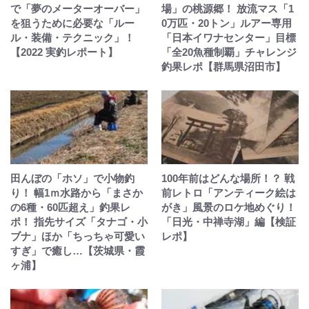
で「夢のメーターオーバー」
場」の桃源郷！ 放流マス「1
を狙うために必要な「ルー
0万匹・20トン」ルアー専用
ル・装備・テクニック」！
「日本イワナセンター」目標
【2022 実釣レポート】
「全20魚種制覇」チャレンジ
釣果レポ【群馬県沼田市】
田んぼの「ホソ」で小物釣
100年前はどんな場所！？ 戦
り！ 幅1ｍ水路から「まさか
前レトロ「アンティーク絵は
の6種・60匹超え」釣果レ
がき」風景のロケ地めぐり！
ポ！ 指先サイズ「タナゴ・小
「日光・中禅寺湖」編【検証
ブナ」ほか「ちっちゃ可愛い
レポ】
すぎ」で癒し…【茨城県・霞
ヶ浦】