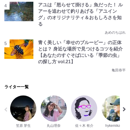
アユは「怒らせて掛ける」魚だった！ ル
アーを追わせて釣りあげる「アユイン
グ」のオリジナリティ＆おもしろさを知
る
あめのちはれ
青く美しい「幸せのブルービー」の正体
とは？ 身近な場所で見つけるコツを紹介
【あなたのすぐそばにいる「季節の虫」
の探し方 vol.21】
亀田恭平
ライター一覧
笠原 芽生
丸山理奈
佐々木 有介
hykemika_y