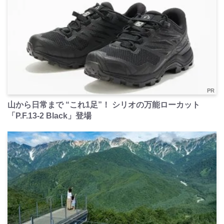
PR
山から日常まで “これ1足”！ シリオの万能ローカット
「P.F.13-2 Black」登場