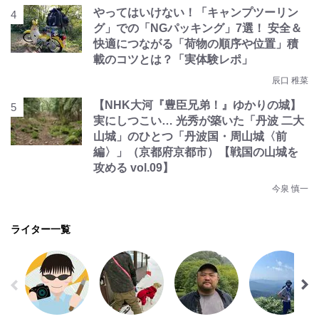
やってはいけない！「キャンプツーリン
グ」での「NGパッキング」7選！ 安全＆
快適につながる「荷物の順序や位置」積
載のコツとは？「実体験レポ」
辰口 稚菜
【NHK大河『豊臣兄弟！』ゆかりの城】
実にしつこい… 光秀が築いた「丹波 二大
山城」のひとつ「丹波国・周山城〈前
編〉」（京都府京都市）【戦国の山城を
攻める vol.09】
今泉 慎一
ライター一覧