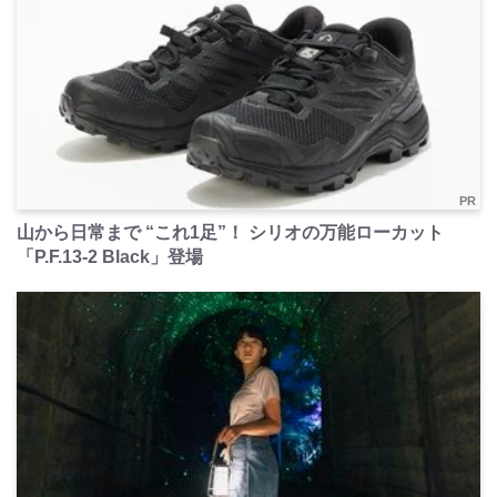
PR
山から日常まで “これ1足”！ シリオの万能ローカット
「P.F.13-2 Black」登場