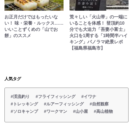
お正月だけではもったいな
荒々しい「火山帯」の一端に
い！ 味・栄養・ルックス……
いることを体感！ 登頂約10
いいことずくめの「山でお
分でも大迫力「吾妻小富士」
餅」のススメ
火口を1周する「1時間半ハイ
キング」パノラマ絶景レポ
【福島県福島市】
人気タグ
#渓流釣り
#フライフィッシング
#イワナ
#トレッキング
#ルアーフィッシング
#自然観察
#ソロキャンプ
#ワークマン
#山小屋
#高山植物