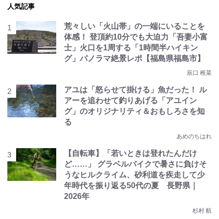
人気記事
荒々しい「火山帯」の一端にいることを
体感！ 登頂約10分でも大迫力「吾妻小富
士」火口を1周する「1時間半ハイキン
グ」パノラマ絶景レポ【福島県福島市】
辰口 稚菜
アユは「怒らせて掛ける」魚だった！ ル
アーを追わせて釣りあげる「アユイン
グ」のオリジナリティ＆おもしろさを知
る
あめのちはれ
【自転車】「若いときは登れたんだけ
ど……」 グラベルバイクで暑さに負けそ
うなヒルクライム、砂利道を疾走して少
年時代を振り返る50代の夏 長野県｜
2026年
杉村 航