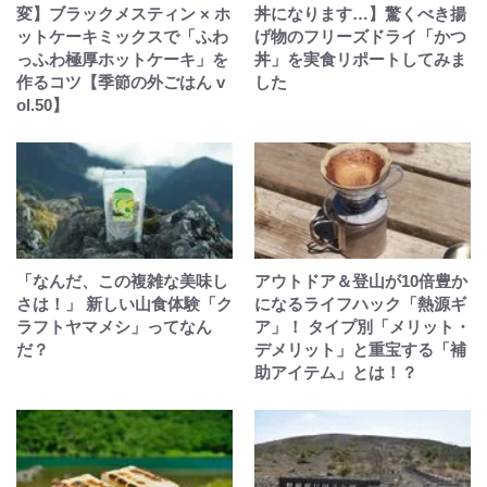
変】ブラックメスティン × ホ
丼になります…】驚くべき揚
ットケーキミックスで「ふわ
げ物のフリーズドライ「かつ
っふわ極厚ホットケーキ」を
丼」を実食リポートしてみま
作るコツ【季節の外ごはん v
した
ol.50】
「なんだ、この複雑な美味し
アウトドア＆登山が10倍豊か
さは！」 新しい山食体験「ク
になるライフハック「熱源ギ
ラフトヤマメシ」ってなん
ア」！ タイプ別「メリット・
だ？
デメリット」と重宝する「補
助アイテム」とは！？