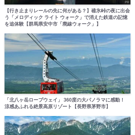
PR
【行き止まりレールの先に何がある？】碓氷峠の夜に出会
う「メロディック ライト ウォーク」で消えた鉄道の記憶
を追体験【群馬県安中市「廃線ウォーク」】
PR
「北八ヶ岳ロープウェイ」 360度の大パノラマに感動！
涼感あふれる絶景高原リゾート【長野県茅野市】