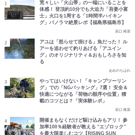
荒々しい「火山帯」の一端にいることを
体感！ 登頂約10分でも大迫力「吾妻小富
士」火口を1周する「1時間半ハイキン
グ」パノラマ絶景レポ【福島県福島市】
辰口 稚菜
アユは「怒らせて掛ける」魚だった！ ル
アーを追わせて釣りあげる「アユイン
グ」のオリジナリティ＆おもしろさを知
る
あめのちはれ
やってはいけない！「キャンプツーリン
グ」での「NGパッキング」7選！ 安全＆
快適につながる「荷物の順序や位置」積
載のコツとは？「実体験レポ」
辰口 稚菜
開催まもなくだけど駆け込みもアリ！ 参
加率100％経験者が教える “エゾロック”
を最大限楽しむコツ【RISING SUN