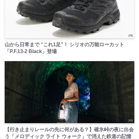
PR
山から日常まで “これ1足”！ シリオの万能ローカット
「P.F.13-2 Black」登場
PR
【行き止まりレールの先に何がある？】碓氷峠の夜に出会
う「メロディック ライト ウォーク」で消えた鉄道の記憶