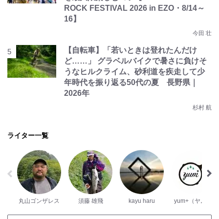
ROCK FESTIVAL 2026 in EZO・8/14～
16】
今田 壮
【自転車】「若いときは登れたんだけ
ど……」 グラベルバイクで暑さに負けそ
うなヒルクライム、砂利道を疾走して少
年時代を振り返る50代の夏 長野県｜
2026年
杉村 航
ライター一覧
丸山ゴンザレス
須藤 雄飛
kayu haru
yum+（ヤム）