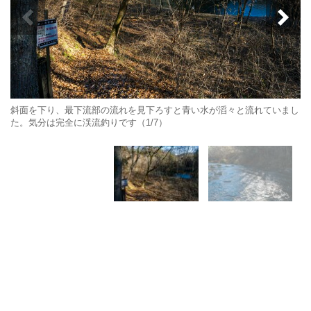
斜面を下り、最下流部の流れを見下ろすと青い水が滔々と流れていまし
た。気分は完全に渓流釣りです（1/7）