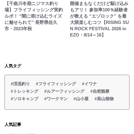
【千曲川冬期ニジマス釣り
開催まもなくだけど駆け込み
場】フライフィッシング実釣
もアリ！ 参加率100％経験者
ルポ！ “闇に溶け込むライズ
が教える “エゾロック” を最
に魅せられて” 長野県佐久
大限楽しむコツ【RISING SU
市・2023年秋
N ROCK FESTIVAL 2026 in
EZO・8/14～16】
人気タグ
#渓流釣り
#フライフィッシング
#イワナ
#トレッキング
#ルアーフィッシング
#自然観察
#ソロキャンプ
#ワークマン
#山小屋
#高山植物
人気記事