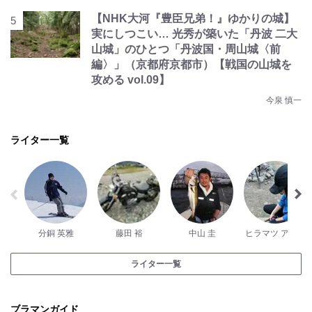
【NHK大河『豊臣兄弟！』ゆかりの城】
実にしつこい… 光秀が築いた「丹波 二大
山城」のひとつ「丹波国・周山城〈前
編〉」（京都府京都市）【戦国の山城を
攻める vol.09】
今泉 慎一
ライター一覧
分銅 英雅
藤田 裕
中山 圭
ヒラマツ アユコ
ライター一覧
ブラマンガイド