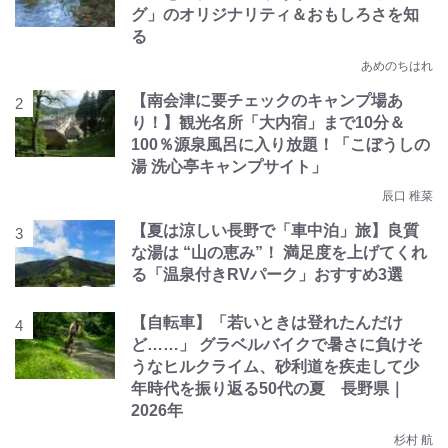
グ」のオリジナリティ＆おもしろさを知
る
あめのちはれ
【南会津に要チェックのキャンプ場あ
り！】観光名所「大内宿」まで10分＆
100％源泉風呂に入り放題！「こぼうしの
湯 洗心亭キャンプサイト」
辰口 稚菜
【夏は涼しい長野で「車中泊」旅】良質
な湯は “山の恵み”！ 満足度を上げてくれ
る「温泉付きRVパーク」おすすめ3選
【自転車】「若いときは登れたんだけ
ど……」 グラベルバイクで暑さに負けそ
うなヒルクライム、砂利道を疾走して少
年時代を振り返る50代の夏 長野県｜
2026年
杉村 航