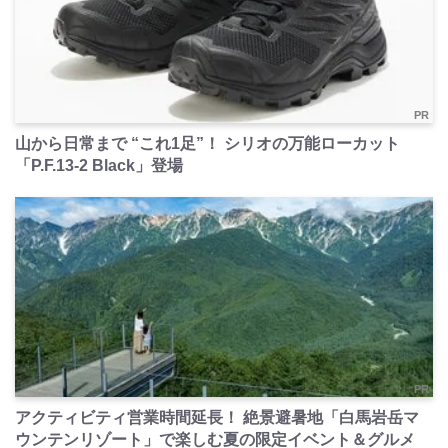
PR
山から日常まで “これ1足”！ シリオの万能ローカット
「P.F.13-2 Black」登場
PR
アクティビティ営業時間延長！ 絶景避暑地「白馬岩岳マ
ウンテンリゾート」で楽しむ夏の限定イベント＆グルメ