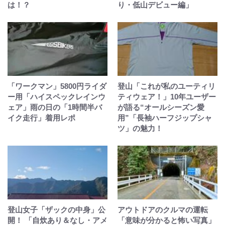
は！？
り・低山デビュー編」
「ワークマン」5800円ライダ
登山「これが私のユーティリ
ー用「ハイスペックレインウ
ティウェア！」10年ユーザー
ェア」雨の日の「1時間半バ
が語る“オールシーズン愛
イク走行」着用レポ
用”「長袖ハーフジップシャ
ツ」の魅力！
登山女子「ザックの中身」公
アウトドアのクルマの運転
開！ 「自炊あり＆なし・アメ
「意味が分かると怖い写真」