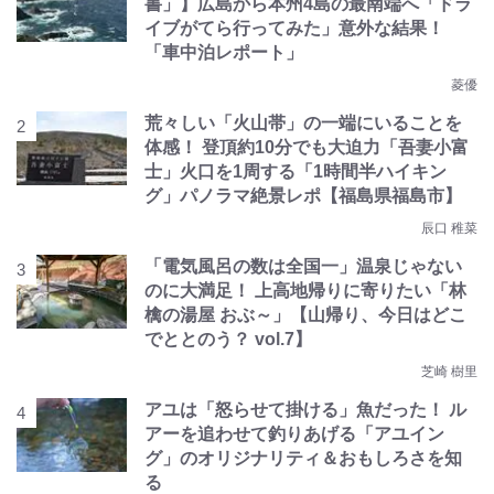
書」】広島から本州4島の最南端へ「ドラ
イブがてら行ってみた」意外な結果！
「車中泊レポート」
菱優
荒々しい「火山帯」の一端にいることを
体感！ 登頂約10分でも大迫力「吾妻小富
士」火口を1周する「1時間半ハイキン
グ」パノラマ絶景レポ【福島県福島市】
辰口 稚菜
「電気風呂の数は全国一」温泉じゃない
のに大満足！ 上高地帰りに寄りたい「林
檎の湯屋 おぶ～」【山帰り、今日はどこ
でととのう？ vol.7】
芝崎 樹里
アユは「怒らせて掛ける」魚だった！ ル
アーを追わせて釣りあげる「アユイン
グ」のオリジナリティ＆おもしろさを知
る