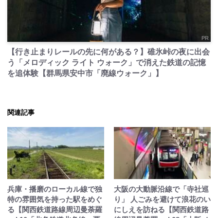
PR
【行き止まりレールの先に何がある？】碓氷峠の夜に出会
う「メロディック ライト ウォーク」で消えた鉄道の記憶
を追体験【群馬県安中市「廃線ウォーク」】
関連記事
兵庫・播磨のローカル線で独
大阪の大動脈沿線で「寺社巡
特の雰囲気を持った駅をめぐ
り」 人ごみを避けて浪花のい
る【関西鉄道路線周辺曼荼羅
にしえを訪ねる【関西鉄道路