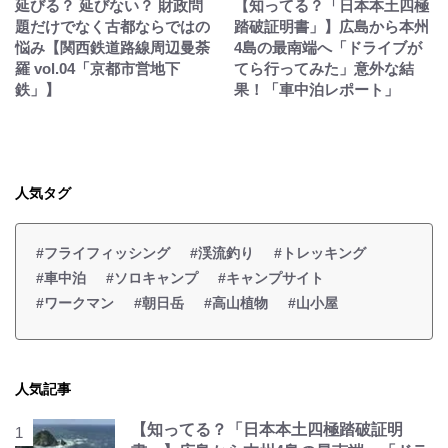
延びる？ 延びない？ 財政問
【知ってる？「日本本土四極
題だけでなく古都ならではの
踏破証明書」】広島から本州
悩み【関西鉄道路線周辺曼荼
4島の最南端へ「ドライブが
羅 vol.04「京都市営地下
てら行ってみた」意外な結
鉄」】
果！「車中泊レポート」
人気タグ
#フライフィッシング
#渓流釣り
#トレッキング
#車中泊
#ソロキャンプ
#キャンプサイト
#ワークマン
#朝日岳
#高山植物
#山小屋
人気記事
【知ってる？「日本本土四極踏破証明