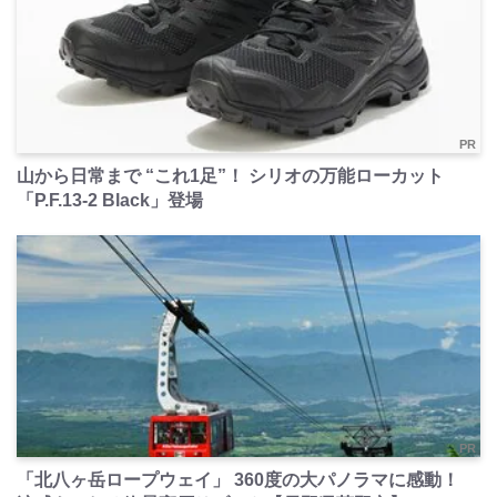
PR
山から日常まで “これ1足”！ シリオの万能ローカット
「P.F.13-2 Black」登場
PR
「北八ヶ岳ロープウェイ」 360度の大パノラマに感動！