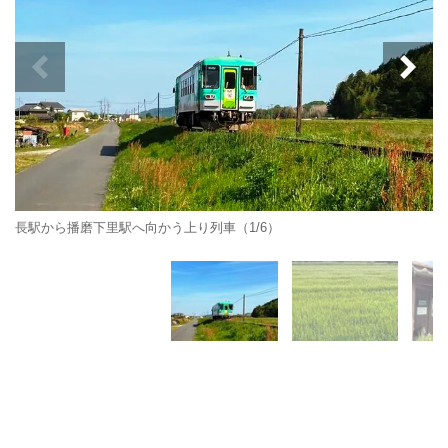
長駅から播磨下里駅へ向かう上り列車（1/6）