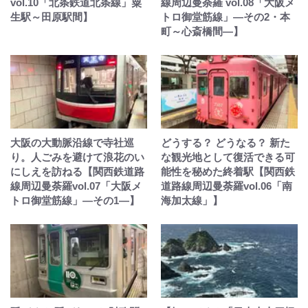
vol.10「北条鉄道北条線」粟
線周辺曼荼羅 vol.08「大阪メ
生駅～田原駅間】
トロ御堂筋線」—その2・本
町～心斎橋間—】
大阪の大動脈沿線で寺社巡
どうする？ どうなる？ 新た
り。人ごみを避けて浪花のい
な観光地として復活できる可
にしえを訪ねる【関西鉄道路
能性を秘めた終着駅【関西鉄
線周辺曼荼羅vol.07「大阪メ
道路線周辺曼荼羅vol.06「南
トロ御堂筋線」—その1—】
海加太線」】