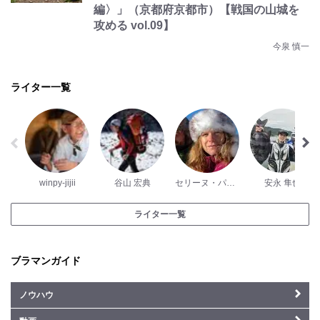
編〉」（京都府京都市）【戦国の山城を
攻める vol.09】
今泉 慎一
ライター一覧
winpy-jijii
谷山 宏典
セリーヌ・パッシュ
安永 隼也
ライター一覧
ブラマンガイド
ノウハウ