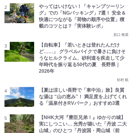
やってはいけない！「キャンプツーリン
グ」での「NGパッキング」7選！ 安全＆
快適につながる「荷物の順序や位置」積
載のコツとは？「実体験レポ」
辰口 稚菜
【自転車】「若いときは登れたんだけ
ど……」 グラベルバイクで暑さに負けそ
うなヒルクライム、砂利道を疾走して少
年時代を振り返る50代の夏 長野県｜
2026年
杉村 航
【夏は涼しい長野で「車中泊」旅】良質
な湯は “山の恵み”！ 満足度を上げてくれ
る「温泉付きRVパーク」おすすめ3選
【NHK大河『豊臣兄弟！』ゆかりの城】
実にしつこい… 光秀が築いた「丹波 二大
山城」のひとつ「丹波国・周山城〈前