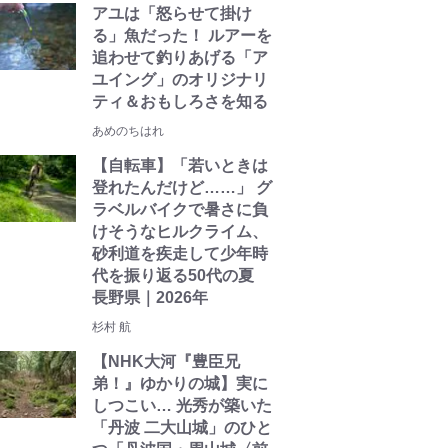
アユは「怒らせて掛け
る」魚だった！ ルアーを
追わせて釣りあげる「ア
ユイング」のオリジナリ
ティ＆おもしろさを知る
あめのちはれ
【自転車】「若いときは
登れたんだけど……」 グ
ラベルバイクで暑さに負
けそうなヒルクライム、
砂利道を疾走して少年時
代を振り返る50代の夏
長野県｜2026年
杉村 航
【NHK大河『豊臣兄
弟！』ゆかりの城】実に
しつこい… 光秀が築いた
「丹波 二大山城」のひと