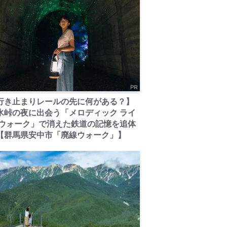
PR
行き止まりレールの先に何がある？】
氷峠の夜に出会う「メロディック ライ
 ウォーク」で消えた鉄道の記憶を追体
【群馬県安中市「廃線ウォーク」】