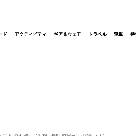
ード
アクティビティ
ギア＆ウェア
トラベル
連載
特
メラ
MTB
写真・動画
その他アクティビティ
キャンプ
スノー
その他
温泉・宿
名所・観光
日本で山
缶詰博士の
そこに山
ブーツの
日本人ハイカ
低山小道
尾瀬ガイド
わたし、
耕して焙
その他連
フィッシング
登山
食事・お酒
季節の虫
ってくるウワサの岩山」六甲連山の行者山東観峰からの「絶景」とは？