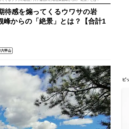
期待感を煽ってくるウワサの岩
観峰からの「絶景」とは？【合計1
#六甲山
ピ