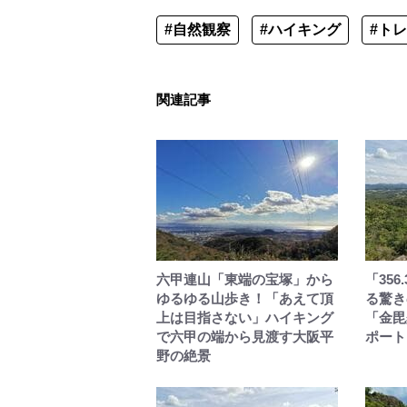
#自然観察
#ハイキング
#ト
関連記事
六甲連山「東端の宝塚」から
「35
ゆるゆる山歩き！「あえて頂
る驚き
上は目指さない」ハイキング
「金毘
で六甲の端から見渡す大阪平
ポート
野の絶景