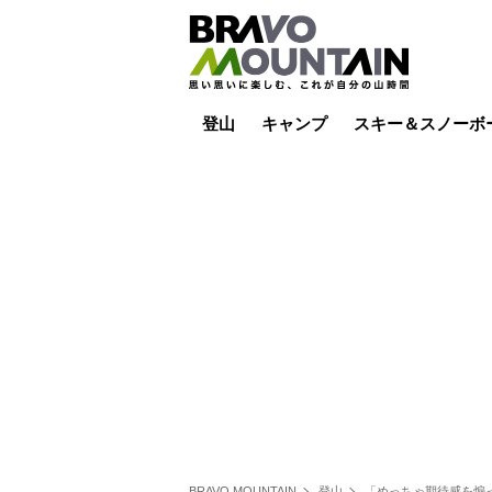
登山
キャンプ
スキー＆スノーボ
山小屋泊
山小屋ライブカメラ
テント泊
雪山
低山
山ご飯
その他登山
焚き火
その他キャンプ
スキー場ライブカ
バックカントリー
日帰り
キャンプ飯
スキー場
BRAVO MOUNTAIN
登山
「めっちゃ期待感を煽