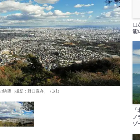
山
能ロ
眺望（撮影：野口宣存）（1/1）
「
ノ
ゾ