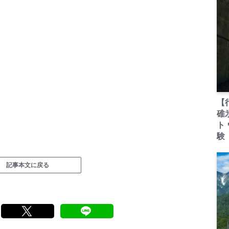
【
碓
ト
験
記事本文に戻る