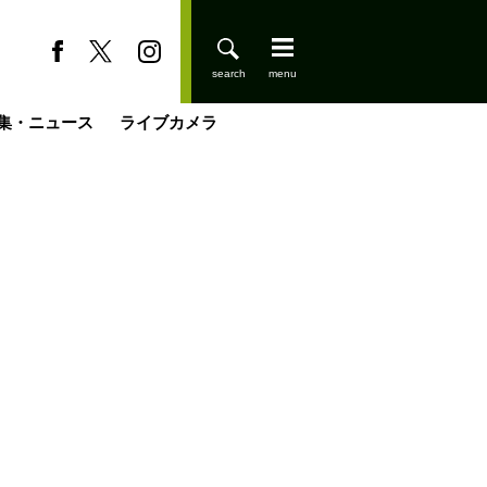
集・ニュース
ライブカメラ
登りはじめました
缶たん”CAN”P料理
小屋を興して
国の街角で
ーのネパール移住見聞録「Like a Rolling Stone」
具＆技術研究所
きららの“おぜ沼“日記
山小屋はじめます
煎して走る男
載
スキー場
山小屋