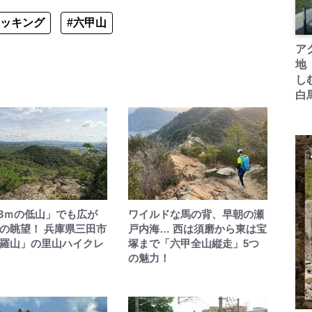
レッキング
#六甲山
ア
地
し
白
6.3ｍの低山」でも広が
ワイルドな馬の背、早朝の瀬
の眺望！ 兵庫県三田市
戸内海… 西は須磨から東は宝
羅山」の里山ハイクレ
塚まで「六甲全山縦走」5つ
の魅力！