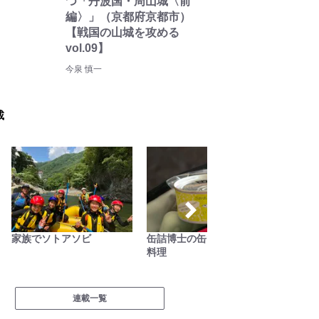
つ「丹波国・周山城〈前
編〉」（京都府京都市）
【戦国の山城を攻める
vol.09】
今泉 慎一
載
家族でソトアソビ
缶詰博士の缶たん”CAN”P
南アル
料理
連載一覧