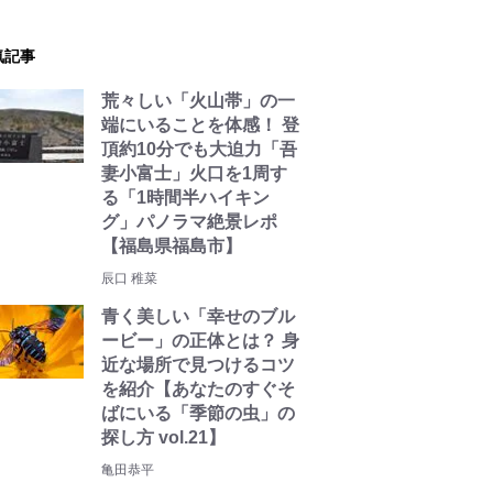
気記事
荒々しい「火山帯」の一
端にいることを体感！ 登
頂約10分でも大迫力「吾
妻小富士」火口を1周す
る「1時間半ハイキン
グ」パノラマ絶景レポ
【福島県福島市】
辰口 稚菜
青く美しい「幸せのブル
ービー」の正体とは？ 身
近な場所で見つけるコツ
を紹介【あなたのすぐそ
ばにいる「季節の虫」の
探し方 vol.21】
亀田恭平