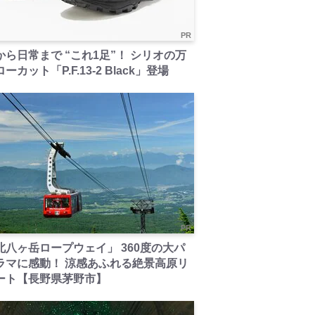
PR
から日常まで “これ1足”！ シリオの万
ーカット「P.F.13-2 Black」登場
PR
北八ヶ岳ロープウェイ」 360度の大パ
ラマに感動！ 涼感あふれる絶景高原リ
ート【長野県茅野市】