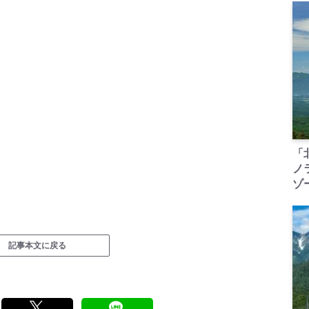
「
ノ
ゾ
記事本文に戻る