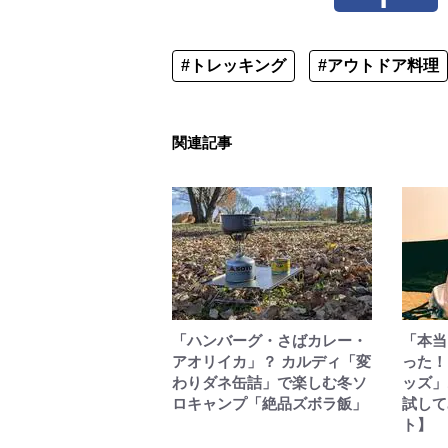
#トレッキング
#アウトドア料理
関連記事
「ハンバーグ・さばカレー・
「本当
アオリイカ」？ カルディ「変
った！
わりダネ缶詰」で楽しむ冬ソ
ッズ」
ロキャンプ「絶品ズボラ飯」
試して
ト】