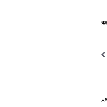
連
ブーツの国の街角で
今日も山旅気分
人