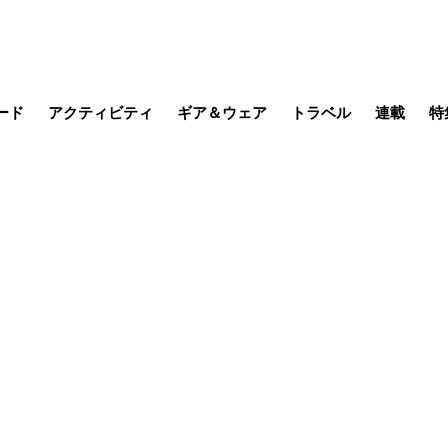
ード
アクティビティ
ギア＆ウェア
トラベル
連載
特
メラ
MTB
写真・動画
その他アクティビティ
キャンプ
スノー
その他
温泉・宿
名所・観光
山帰り、
季節の虫
日本で山
そこに山
ブーツの
日本人ハイカ
低山小道
尾瀬ガイド
わたし、
その他連
フィッシング
登山
食事・お酒
缶詰博士の