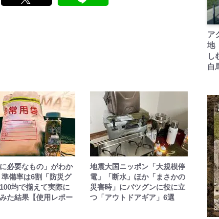
ア
地
し
白
に必要なもの」がわか
地震大国ニッポン「大規模停
 準備率は6割「防災グ
電」「断水」ほか「まさかの
100均で揃えて実際に
災害時」にバツグンに役に立
みた結果【使用レポー
つ「アウトドアギア」6選