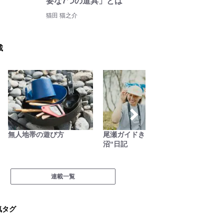
要な7つの道具」とは
猫田 猫之介
載
無人地帯の遊び方
尾瀬ガイドきららの“おぜ
シン・
沼“日記
連載一覧
気タグ