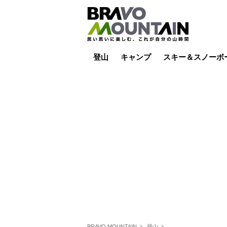
登山
キャンプ
スキー＆スノーボ
山小屋泊
山小屋ライブカメラ
テント泊
雪山
低山
山ご飯
その他登山
焚き火
その他キャンプ
スキー場ライブカ
バックカントリー
日帰り
キャンプ飯
スキー場
BRAVO MOUNTAIN
登山