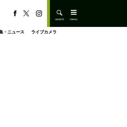
集・ニュース
ライブカメラ
今日はどこでととのう？
登りはじめました
小屋を興して
国の街角で
ーのネパール移住見聞録「Like a Rolling Stone」
具＆技術研究所
きららの“おぜ沼“日記
山小屋はじめます
載
スキー場
缶たん”CAN”P料理
山小屋