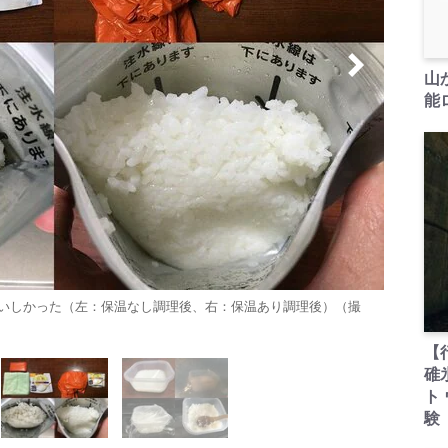
山
能ロ
いしかった（左：保温なし調理後、右：保温あり調理後）（撮
【
碓
ト
験