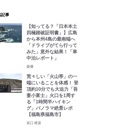
気記事
【知ってる？「日本本土
四極踏破証明書」】広島
から本州4島の最南端へ
「ドライブがてら行って
みた」意外な結果！「車
中泊レポート」
菱優
荒々しい「火山帯」の一
端にいることを体感！ 登
頂約10分でも大迫力「吾
妻小富士」火口を1周す
る「1時間半ハイキン
グ」パノラマ絶景レポ
【福島県福島市】
辰口 稚菜