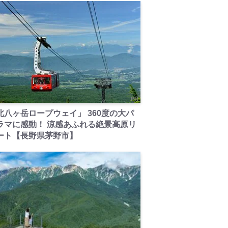
PR
北八ヶ岳ロープウェイ」 360度の大パ
ラマに感動！ 涼感あふれる絶景高原リ
ート【長野県茅野市】