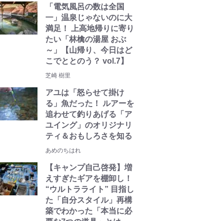
「電気風呂の数は全国
一」温泉じゃないのに大
満足！ 上高地帰りに寄り
たい「林檎の湯屋 おぶ
～」【山帰り、今日はど
こでととのう？ vol.7】
芝崎 樹里
アユは「怒らせて掛け
る」魚だった！ ルアーを
追わせて釣りあげる「ア
ユイング」のオリジナリ
ティ＆おもしろさを知る
あめのちはれ
【キャンプ自己啓発】増
えすぎたギアを棚卸し！
“ウルトラライト” 目指し
た「自分スタイル」再構
築でわかった「本当に必