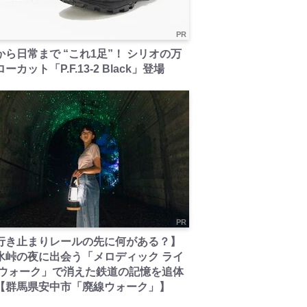
PR
から日常まで “これ1足”！ シリオの万
ーカット「P.F.13-2 Black」登場
PR
行き止まりレールの先に何がある？】
氷峠の夜に出会う「メロディック ライ
 ウォーク」で消えた鉄道の記憶を追体
【群馬県安中市「廃線ウォーク」】