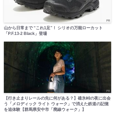
PR
山から日常まで “これ1足”！ シリオの万能ローカット
「P.F.13-2 Black」登場
PR
【行き止まりレールの先に何がある？】碓氷峠の夜に出会
う「メロディック ライト ウォーク」で消えた鉄道の記憶
を追体験【群馬県安中市「廃線ウォーク」】