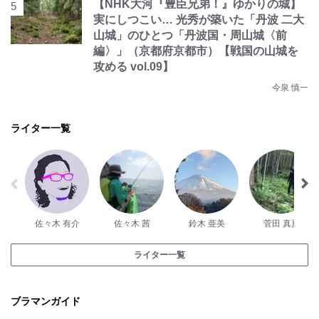
【NHK大河『豊臣兄弟！』ゆかりの城】
実にしつこい… 光秀が築いた「丹波 二大
山城」のひとつ「丹波国・周山城〈前
編〉」（京都府京都市）【戦国の山城を
攻める vol.09】
今泉 慎一
ライター一覧
佐々木 有介
佐々木 茜
鈴木 亜美
菅田 真夏
ライター一覧
ブラマンガイド