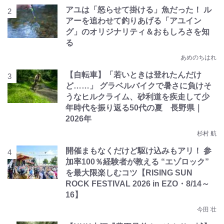
アユは「怒らせて掛ける」魚だった！ ル
アーを追わせて釣りあげる「アユイン
グ」のオリジナリティ＆おもしろさを知
る
あめのちはれ
【自転車】「若いときは登れたんだけ
ど……」 グラベルバイクで暑さに負けそ
うなヒルクライム、砂利道を疾走して少
年時代を振り返る50代の夏 長野県｜
2026年
杉村 航
開催まもなくだけど駆け込みもアリ！ 参
加率100％経験者が教える “エゾロック”
を最大限楽しむコツ【RISING SUN
ROCK FESTIVAL 2026 in EZO・8/14～
16】
今田 壮