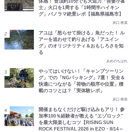
体感！ 登頂約10分でも大迫力「吾妻小富
士」火口を1周する「1時間半ハイキン
グ」パノラマ絶景レポ【福島県福島市】
辰口 稚菜
アユは「怒らせて掛ける」魚だった！ ル
アーを追わせて釣りあげる「アユイン
グ」のオリジナリティ＆おもしろさを知
る
あめのちはれ
やってはいけない！「キャンプツーリン
グ」での「NGパッキング」7選！ 安全＆
快適につながる「荷物の順序や位置」積
載のコツとは？「実体験レポ」
辰口 稚菜
開催まもなくだけど駆け込みもアリ！ 参
加率100％経験者が教える “エゾロック”
を最大限楽しむコツ【RISING SUN
ROCK FESTIVAL 2026 in EZO・8/14～