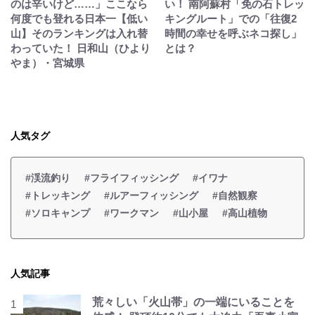
のは辛いけど……」ここなら
い！ 南阿蘇村「免の石トレッ
何度でも登れる日本一【低い
キングルート」での「往復2
山】そのランキングは入れ替
時間の幸せを呼ぶネコ探し」
わっていた！ 日和山（ひより
とは？
やま）・宮城県
人気タグ
#渓流釣り
#フライフィッシング
#イワナ
#トレッキング
#ルアーフィッシング
#自然観察
#ソロキャンプ
#ワークマン
#山小屋
#高山植物
人気記事
荒々しい「火山帯」の一端にいることを