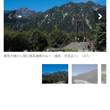
横尾大橋から望む穂高連峰の山々（撮影：伏見みう）（1/7）