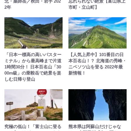
北・薬師岳／秋田・岩手 202
忘れられない絶景【富山県上
2年
市町・立山町】
「日本一標高の高いバスター
【人気上昇中】101番目の日
ミナル」から最高峰まで片道
本百名山！？ 北海道の秀峰・
1時間30分！ 日本百名山「30
ニペソツ山を登る 2022年最
00m級」の乗鞍岳で絶景を楽
新情報！
しむ日帰り登山
究極の低山！「富士山に登る
熊本県は阿蘇山だけじゃな