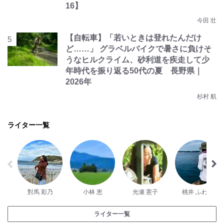
16】
今田 壮
【自転車】「若いときは登れたんだけ
ど……」 グラベルバイクで暑さに負けそ
うなヒルクライム、砂利道を疾走して少
年時代を振り返る50代の夏 長野県｜
2026年
杉村 航
ライター一覧
對馬 彩乃
小林 恵
光瀬 憲子
桃井 ふわわ
ライター一覧