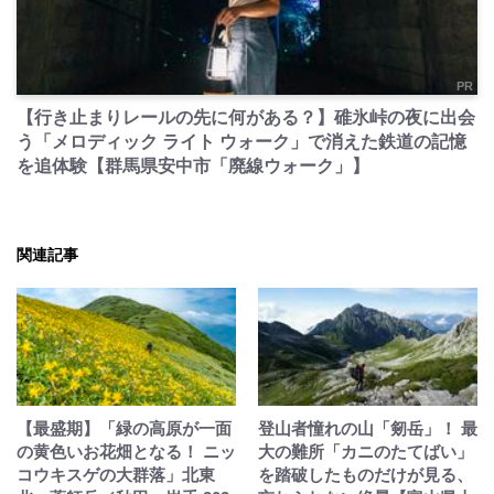
PR
【行き止まりレールの先に何がある？】碓氷峠の夜に出会
う「メロディック ライト ウォーク」で消えた鉄道の記憶
を追体験【群馬県安中市「廃線ウォーク」】
関連記事
【最盛期】「緑の高原が一面
登山者憧れの山「剱岳」！ 最
の黄色いお花畑となる！ ニッ
大の難所「カニのたてばい」
コウキスゲの大群落」北東
を踏破したものだけが見る、