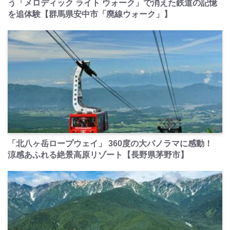
う「メロディック ライト ウォーク」で消えた鉄道の記憶
を追体験【群馬県安中市「廃線ウォーク」】
PR
「北八ヶ岳ロープウェイ」 360度の大パノラマに感動！
涼感あふれる絶景高原リゾート【長野県茅野市】