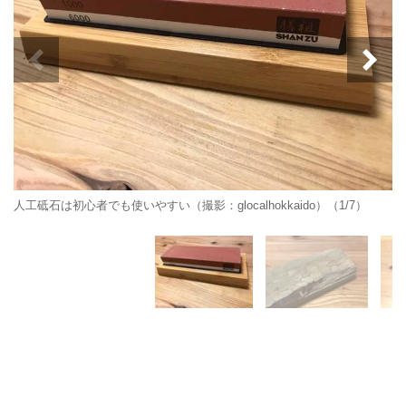
人工砥石は初心者でも使いやすい（撮影：glocalhokkaido）（1/7）