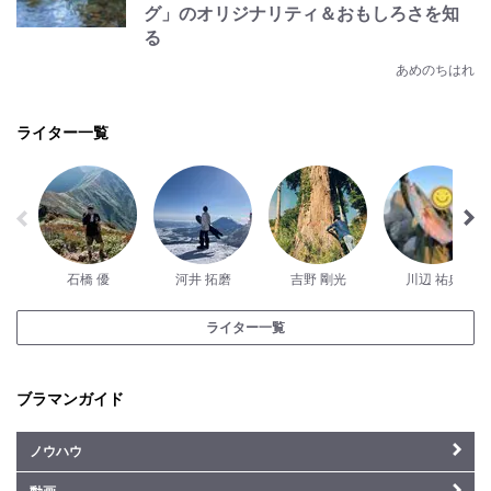
グ」のオリジナリティ＆おもしろさを知
る
あめのちはれ
ライター一覧
石橋 優
河井 拓磨
吉野 剛光
川辺 祐典
ライター一覧
ブラマンガイド
ノウハウ