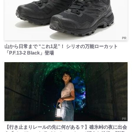
PR
山から日常まで “これ1足”！ シリオの万能ローカット
「P.F.13-2 Black」登場
PR
【行き止まりレールの先に何がある？】碓氷峠の夜に出会