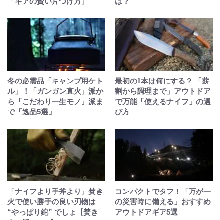
「ギアの賢い片づけ方」
は？
冬の必需品「キャンプ用ケト
最初の1本は何にする？ 「薪
ル」！「ガンガン直火」派か
割から調理まで」アウトドア
ら「こだわり一生モノ」派ま
で万能「使えるナイフ」の選
で「逸品5選」
び方
「ナイフより手斧より」焚き
コンパクトでタフ！「万が一
火で使い勝手の良い刃物は
の災害時に備える」おすすめ
“やっぱり鉈” でしょ【焚き
アウトドアギア5選