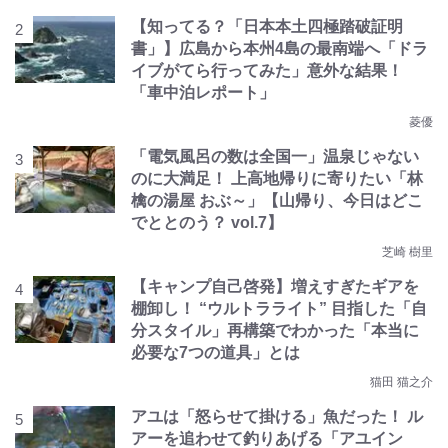
【知ってる？「日本本土四極踏破証明
書」】広島から本州4島の最南端へ「ドラ
イブがてら行ってみた」意外な結果！
「車中泊レポート」
菱優
「電気風呂の数は全国一」温泉じゃない
のに大満足！ 上高地帰りに寄りたい「林
檎の湯屋 おぶ～」【山帰り、今日はどこ
でととのう？ vol.7】
芝崎 樹里
【キャンプ自己啓発】増えすぎたギアを
棚卸し！ “ウルトラライト” 目指した「自
分スタイル」再構築でわかった「本当に
必要な7つの道具」とは
猫田 猫之介
アユは「怒らせて掛ける」魚だった！ ル
アーを追わせて釣りあげる「アユイン