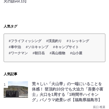
火の話vol.13】
人気タグ
#フライフィッシング
#渓流釣り
#トレッキング
#車中泊
#ソロキャンプ
#キャンプサイト
#ワークマン
#朝日岳
#高山植物
#山小屋
人気記事
荒々しい「火山帯」の一端にいることを
体感！ 登頂約10分でも大迫力「吾妻小富
士」火口を1周する「1時間半ハイキン
グ」パノラマ絶景レポ【福島県福島市】
辰口 稚菜