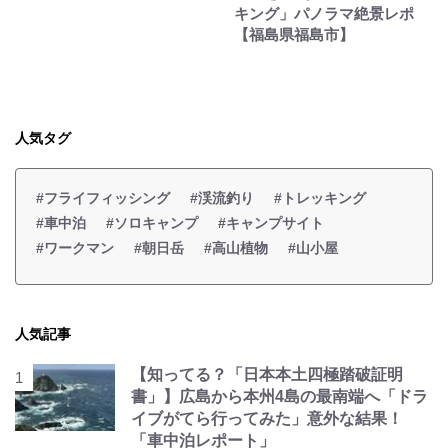
キング」パノラマ絶景レポ
【福島県福島市】
人気タグ
#フライフィッシング
#渓流釣り
#トレッキング
#車中泊
#ソロキャンプ
#キャンプサイト
#ワークマン
#朝日岳
#高山植物
#山小屋
人気記事
【知ってる？「日本本土四極踏破証明
書」】広島から本州4島の最南端へ「ドラ
イブがてら行ってみた」意外な結果！
「車中泊レポート」