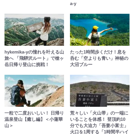
a-y
hykemika-yの憧れを叶える山
たった1時間歩くだけ！息を
旅へ 「飛騨沢ルート」で槍ヶ
呑む「空よりも青い」神秘の
岳日帰り登山に挑戦！
大沼ブルー
一粒で二度おいしい！ 日帰り
荒々しい「火山帯」の一端に
温泉登山【癒し編】＜小蓮華
いることを体感！ 登頂約10
山＞
分でも大迫力「吾妻小富士」
火口を1周する「1時間半ハイ