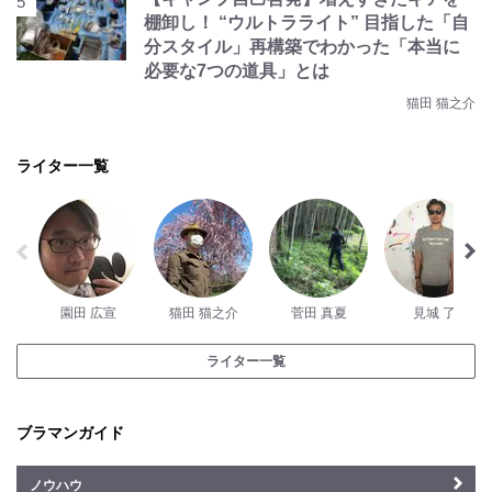
棚卸し！ “ウルトラライト” 目指した「自
分スタイル」再構築でわかった「本当に
必要な7つの道具」とは
猫田 猫之介
ライター一覧
園田 広宣
猫田 猫之介
菅田 真夏
見城 了
ライター一覧
ブラマンガイド
ノウハウ