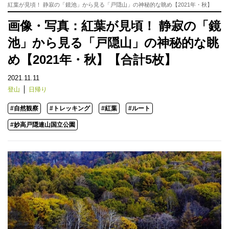
紅葉が見頃！ 静寂の「鏡池」から見る「戸隠山」の神秘的な眺め【2021年・秋】
画像・写真：紅葉が見頃！ 静寂の「鏡
池」から見る「戸隠山」の神秘的な眺
め【2021年・秋】【合計5枚】
2021.11.11
登山
日帰り
#自然観察
#トレッキング
#紅葉
#ルート
#妙高戸隠連山国立公園