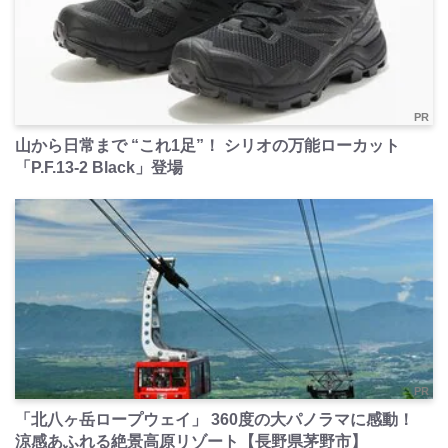
PR
山から日常まで “これ1足”！ シリオの万能ローカット
「P.F.13-2 Black」登場
PR
「北八ヶ岳ロープウェイ」 360度の大パノラマに感動！
涼感あふれる絶景高原リゾート【長野県茅野市】