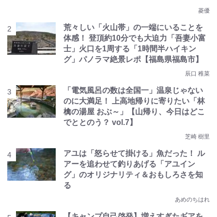
菱優
荒々しい「火山帯」の一端にいることを
体感！ 登頂約10分でも大迫力「吾妻小富
士」火口を1周する「1時間半ハイキン
グ」パノラマ絶景レポ【福島県福島市】
辰口 稚菜
「電気風呂の数は全国一」温泉じゃない
のに大満足！ 上高地帰りに寄りたい「林
檎の湯屋 おぶ～」【山帰り、今日はどこ
でととのう？ vol.7】
芝崎 樹里
アユは「怒らせて掛ける」魚だった！ ル
アーを追わせて釣りあげる「アユイン
グ」のオリジナリティ＆おもしろさを知
る
あめのちはれ
【キャンプ自己啓発】増えすぎたギアを