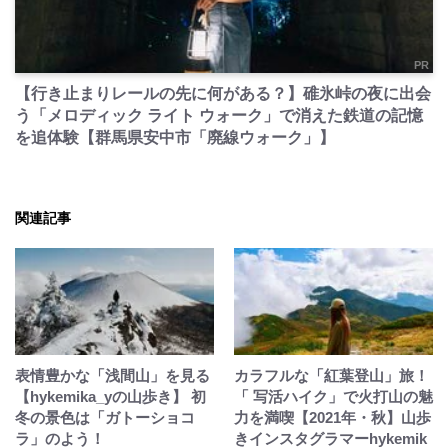
PR
【行き止まりレールの先に何がある？】碓氷峠の夜に出会
う「メロディック ライト ウォーク」で消えた鉄道の記憶
を追体験【群馬県安中市「廃線ウォーク」】
関連記事
表情豊かな「浅間山」を見る
カラフルな「紅葉登山」旅！
【hykemika_yの山歩き】 初
「 写活ハイク」で火打山の魅
冬の景色は「ガトーショコ
力を満喫【2021年・秋】山歩
ラ」のよう！
きインスタグラマーhykemik