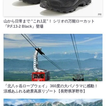
PR
山から日常まで “これ1足”！ シリオの万能ローカット
「P.F.13-2 Black」登場
PR
「北八ヶ岳ロープウェイ」 360度の大パノラマに感動！
涼感あふれる絶景高原リゾート【長野県茅野市】