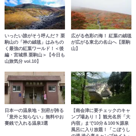
いったい誰がそう呼んだ？ 栗
広がる色彩の海！ 紅葉の絨毯
駒山の「神の絨毯」はみちの
が広がる東北の名山へ【栗駒
く最強の紅葉ワールド！＜後
山】
編・宮城県 栗駒山＞【今日も
山旅気分 vol.10】
日本一の温泉地・別府が誇る
【南会津に要チェックのキャ
「意外と知らない」無料やお
ンプ場あり！】観光名所「大
賽銭で入れる温泉3選
内宿」まで10分＆100％源泉
風呂に入り放題！「こぼうし
の湯 洗心亭キャンプサイト」