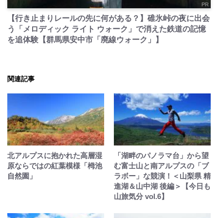
PR
【行き止まりレールの先に何がある？】碓氷峠の夜に出会
う「メロディック ライト ウォーク」で消えた鉄道の記憶
を追体験【群馬県安中市「廃線ウォーク」】
関連記事
北アルプスに抱かれた高層湿
「湖畔のパノラマ台」から望
原ならではの紅葉模様「栂池
む富士山と南アルプスの「ブ
自然園」
ラボー」な競演！＜山梨県 精
進湖＆山中湖 後編＞【今日も
山旅気分 vol.6】