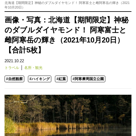
北海道【期間限定】神秘のダブルダイヤモンド！ 阿寒富士と雌阿寒岳の輝き（2021
年10月20日）
画像・写真：北海道【期間限定】神秘
のダブルダイヤモンド！ 阿寒富士と
雌阿寒岳の輝き（2021年10月20日）
【合計5枚】
2021.10.22
トラベル
名所・観光
#自然観察
#ハイキング
#紅葉
#阿寒摩周国立公園