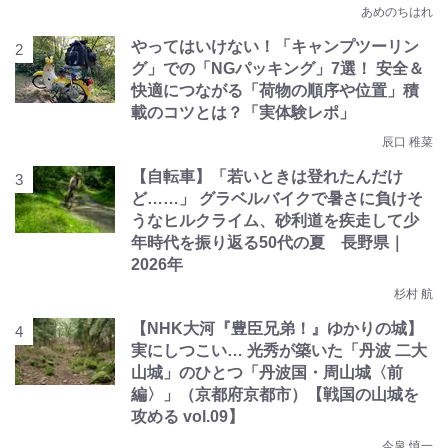
あめのちはれ
やってはいけない！「キャンプツーリン
グ」での「NGパッキング」7選！ 安全＆
快適につながる「荷物の順序や位置」積
載のコツとは？「実体験レポ」
辰口 稚菜
【自転車】「若いときは登れたんだけ
ど……」 グラベルバイクで暑さに負けそ
うなヒルクライム、砂利道を疾走して少
年時代を振り返る50代の夏 長野県｜
2026年
杉村 航
【NHK大河『豊臣兄弟！』ゆかりの城】
実にしつこい… 光秀が築いた「丹波 二大
山城」のひとつ「丹波国・周山城〈前
編〉」（京都府京都市）【戦国の山城を
攻める vol.09】
今泉 慎一