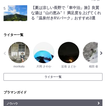
【夏は涼しい長野で「車中泊」旅】良質
な湯は “山の恵み”！ 満足度を上げてくれ
る「温泉付きRVパーク」おすすめ3選
ライター一覧
morikatu
片岡 さやか
近衛 まどか
相田 俊
ライター一覧
ブラマンガイド
ノウハウ