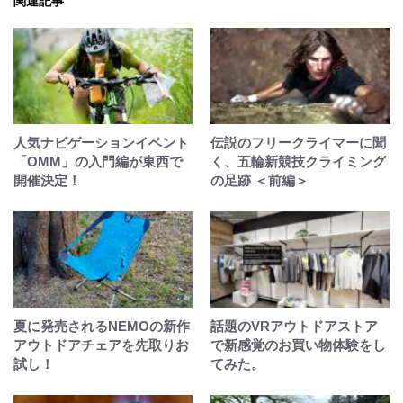
関連記事
人気ナビゲーションイベント
伝説のフリークライマーに聞
「OMM」の入門編が東西で
く、五輪新競技クライミング
開催決定！
の足跡 ＜前編＞
夏に発売されるNEMOの新作
話題のVRアウトドアストア
アウトドアチェアを先取りお
で新感覚のお買い物体験をし
試し！
てみた。