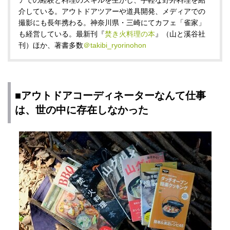
アでの経験と料理のスキルを生かし、手軽な野外料理を紹
介している。アウトドアツアーや道具開発、メディアでの
撮影にも長年携わる。神奈川県・三崎にてカフェ「雀家」
も経営している。最新刊『
焚き火料理の本
』（山と溪谷社
刊）ほか、著書多数
＠takibi_ryorinohon
■アウトドアコーディネーターなんて仕事
は、世の中に存在しなかった