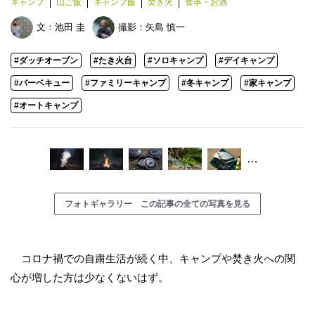
キャンプ
山ご飯
キャンプ飯
焚き火
食事・お酒
文：
池田 圭
撮影：
矢島 慎一
#ダッチオーブン
#たき火台
#ソロキャンプ
#デイキャンプ
#バーベキュー
#ファミリーキャンプ
#冬キャンプ
#家キャンプ
#オートキャンプ
…
フォトギャラリー この記事の全ての写真を見る
コロナ禍での自粛生活が続く中、キャンプや焚き火への関
心が増した方は少なくないはず。