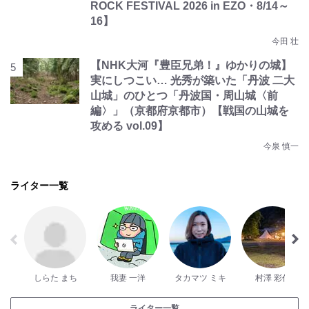
ROCK FESTIVAL 2026 in EZO・8/14～
16】
今田 壮
【NHK大河『豊臣兄弟！』ゆかりの城】
実にしつこい… 光秀が築いた「丹波 二大
山城」のひとつ「丹波国・周山城〈前
編〉」（京都府京都市）【戦国の山城を
攻める vol.09】
今泉 慎一
ライター一覧
しらた まち
我妻 一洋
タカマツ ミキ
村澤 彩代
ライター一覧