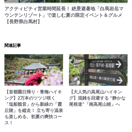
PR
アクティビティ営業時間延長！ 絶景避暑地「白馬岩岳マ
ウンテンリゾート」で楽しむ夏の限定イベント＆グルメ
【長野県白馬村】
関連記事
【首都圏日帰り・青梅ハイキ
【大人気の高尾山ハイキン
ング】2万本のツツジ咲く
グ】混雑を回避する “静かな
「塩船観音」から新緑の「霞
尾根道”「南高尾山稜」へ
丘陵」を縦走！ 立ち寄り温泉
も楽しめる、初夏の爽快コー
ス！