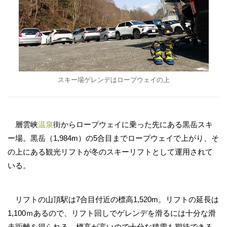
スキー場ゲレンデはロープウェイの上
層雲峡
温泉
街からロープウェイに乗った先にある黒岳スキ
ー場。黒岳（1,984m）の5合目までロープウェイで上がり、そ
の上にある観光リフトが冬のスキーリフトとして運用されて
いる。
リフトの山頂駅は7合目付近の標高1,520m。リフトの延長は
1,100ｍあるので、リフト回しでゲレンデを滑るには十分な滑
走距離を得られる。標高が高いので十分な積雪も期待できる