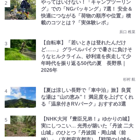
やってはいけない！「キャンプツーリン
グ」での「NGパッキング」7選！ 安全＆
快適につながる「荷物の順序や位置」積
載のコツとは？「実体験レポ」
辰口 稚菜
【自転車】「若いときは登れたんだけ
ど……」 グラベルバイクで暑さに負けそ
うなヒルクライム、砂利道を疾走して少
年時代を振り返る50代の夏 長野県｜
2026年
杉村 航
【夏は涼しい長野で「車中泊」旅】良質
な湯は “山の恵み”！ 満足度を上げてくれ
る「温泉付きRVパーク」おすすめ3選
【NHK大河『豊臣兄弟！』ゆかりの城】
実にしつこい… 光秀が築いた「丹波 二大
山城」のひとつ「丹波国・周山城〈前
編〉」（京都府京都市）【戦国の山城を