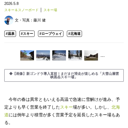
2026.5.8
スキー＆スノーボード
スキー場
文・写真：
藤川 健
#温泉
#スキー
#ロープウェイ
#北海道
…
◆【画像】新ゴンドラ導入直前！まだまだ滑走が楽しめる「大雪山層雲
峡黒岳スキー場」
今年の春は異常ともいえる高温で急速に雪解けが進み、予
定よりも早く営業を終了した
スキー
場が多い。しかし、
北海
道
には例年より積雪が多く営業予定を延長したスキー場もあ
る。