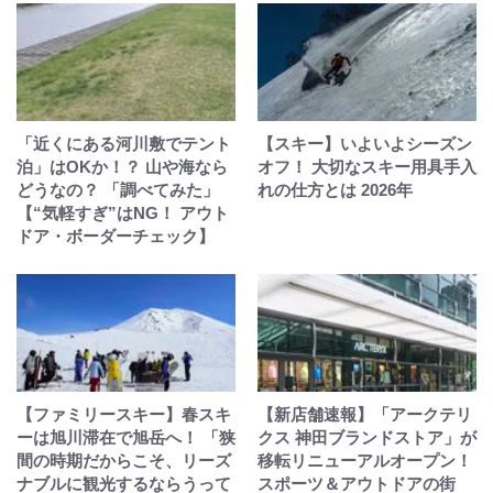
「近くにある河川敷でテント
【スキー】いよいよシーズン
泊」はOKか！？ 山や海なら
オフ！ 大切なスキー用具手入
どうなの？ 「調べてみた」
れの仕方とは 2026年
【“気軽すぎ”はNG！ アウト
ドア・ボーダーチェック】
【ファミリースキー】春スキ
【新店舗速報】「アークテリ
ーは旭川滞在で旭岳へ！ 「狭
クス 神田ブランドストア」が
間の時期だからこそ、リーズ
移転リニューアルオープン！
ナブルに観光するならうって
スポーツ＆アウトドアの街