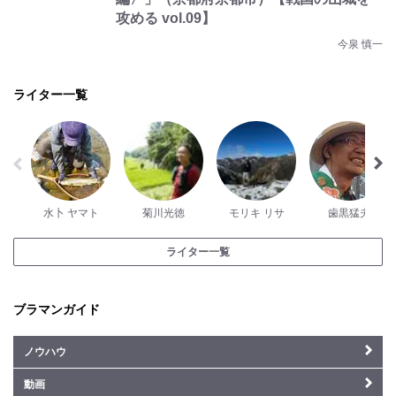
攻める vol.09】
今泉 慎一
ライター一覧
水卜 ヤマト
菊川光徳
モリキ リサ
歯黒猛夫
ライター一覧
ブラマンガイド
ノウハウ
動画