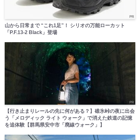
PR
山から日常まで “これ1足”！ シリオの万能ローカット
「P.F.13-2 Black」登場
PR
【行き止まりレールの先に何がある？】碓氷峠の夜に出会
う「メロディック ライト ウォーク」で消えた鉄道の記憶
を追体験【群馬県安中市「廃線ウォーク」】