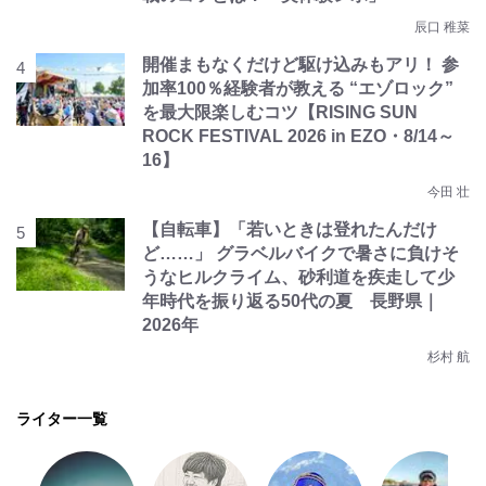
辰口 稚菜
開催まもなくだけど駆け込みもアリ！ 参
加率100％経験者が教える “エゾロック”
を最大限楽しむコツ【RISING SUN
ROCK FESTIVAL 2026 in EZO・8/14～
16】
今田 壮
【自転車】「若いときは登れたんだけ
ど……」 グラベルバイクで暑さに負けそ
うなヒルクライム、砂利道を疾走して少
年時代を振り返る50代の夏 長野県｜
2026年
杉村 航
ライター一覧