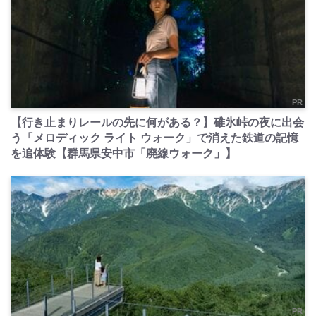
PR
【行き止まりレールの先に何がある？】碓氷峠の夜に出会
う「メロディック ライト ウォーク」で消えた鉄道の記憶
を追体験【群馬県安中市「廃線ウォーク」】
PR