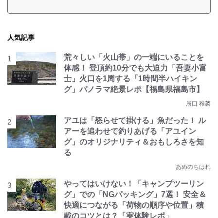
人気記事
荒々しい「火山帯」の一端にいることを
体感！ 登頂約10分でも大迫力「吾妻小富
士」火口を1周する「1時間半ハイキン
グ」パノラマ絶景レポ【福島県福島市】
辰口 稚菜
アユは「怒らせて掛ける」魚だった！ ル
アーを追わせて釣りあげる「アユイン
グ」のオリジナリティ＆おもしろさを知
る
あめのちはれ
やってはいけない！「キャンプツーリン
グ」での「NGパッキング」7選！ 安全＆
快適につながる「荷物の順序や位置」積
載のコツとは？「実体験レポ」