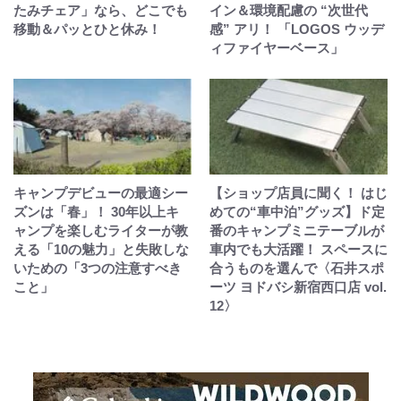
たみチェア」なら、どこでも
イン＆環境配慮の “次世代
移動＆パッとひと休み！
感” アリ！ 「LOGOS ウッデ
ィファイヤーベース」
キャンプデビューの最適シー
【ショップ店員に聞く！ はじ
ズンは「春」！ 30年以上キ
めての“車中泊”グッズ】ド定
ャンプを楽しむライターが教
番のキャンプミニテーブルが
える「10の魅力」と失敗しな
車内でも大活躍！ スペースに
いための「3つの注意すべき
合うものを選んで〈石井スポ
こと」
ーツ ヨドバシ新宿西口店 vol.
12〉