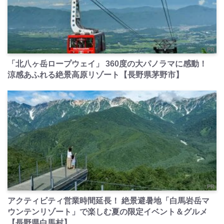
PR
「北八ヶ岳ロープウェイ」 360度の大パノラマに感動！
涼感あふれる絶景高原リゾート【長野県茅野市】
PR
アクティビティ営業時間延長！ 絶景避暑地「白馬岩岳マ
ウンテンリゾート」で楽しむ夏の限定イベント＆グルメ
【長野県白馬村】