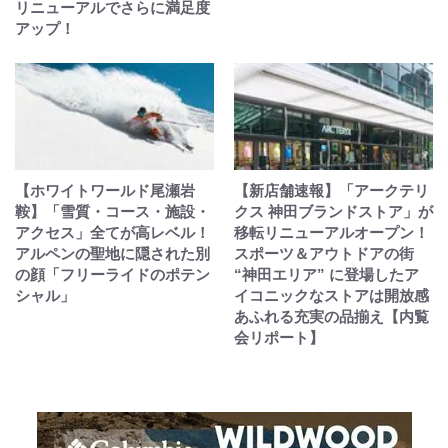
リニューアルでさらに満足度
アップ！
【ホワイトワールド尾瀬岩
【新店舗速報】「アークテリ
鞍】「雪質・コース・施設・
クス 神田ブランドストア」が
アクセス」全てが高レベル！
移転リニューアルオープン！
アルペンの聖地に隠された別
スポーツ＆アウトドアの街
の顔「フリーライドのポテン
“神田エリア” に登場したア
シャル」
イコニックなストアは開放感
あふれる充実の品揃え【内覧
会リポート】