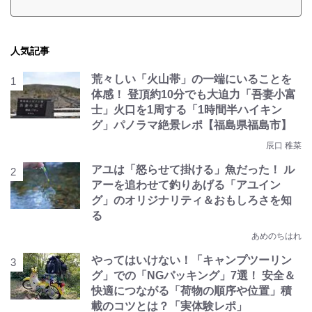
人気記事
荒々しい「火山帯」の一端にいることを
体感！ 登頂約10分でも大迫力「吾妻小富
士」火口を1周する「1時間半ハイキン
グ」パノラマ絶景レポ【福島県福島市】
辰口 稚菜
アユは「怒らせて掛ける」魚だった！ ル
アーを追わせて釣りあげる「アユイン
グ」のオリジナリティ＆おもしろさを知
る
あめのちはれ
やってはいけない！「キャンプツーリン
グ」での「NGパッキング」7選！ 安全＆
快適につながる「荷物の順序や位置」積
載のコツとは？「実体験レポ」