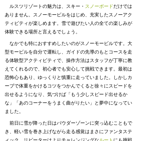
ルスツリゾートの魅力は、スキー・
スノーボード
だけでは
ありません。スノーモービルをはじめ、充実したスノーアク
ティビティが楽しめます。雪で遊びたい人の全ての楽しみが
体験できる場所と言えるでしょう。
なかでも特におすすめしたいのがスノーモービルです。大
型モービルを自分で運転し、ガイドの先導のもとコースを走
る体験型アクティビティで、操作方法はスタッフが丁寧に教
えてくれるので、初心者でも安心して挑戦できます。最初は
恐怖心もあり、ゆっくりと慎重に走っていました。しかしカ
ーブで体重をかけるコツをつかんでくると徐々にスピードを
出せるようになり、気づけば「もう少しスピード出せるか
な」「あのコーナーをうまく曲がりたい」と夢中になってい
ました。
前日に雪が降った日はパウダーゾーンに突っ込むこともで
き、軽い雪を巻き上げながら走る感覚はまさにファンタステ
ィック。リピーターはよりチャレンジングな
ルート
にも挑戦