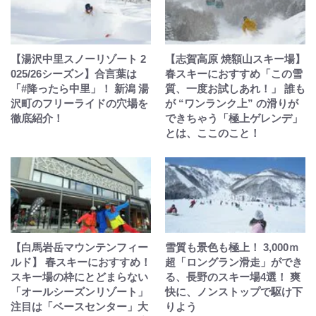
【湯沢中里スノーリゾート 2
【志賀高原 焼額山スキー場】
025/26シーズン】合言葉は
春スキーにおすすめ「この雪
「#降ったら中里」！ 新潟 湯
質、一度お試しあれ！」 誰も
沢町のフリーライドの穴場を
が “ワンランク上” の滑りが
徹底紹介！
できちゃう「極上ゲレンデ」
とは、ここのこと！
【白馬岩岳マウンテンフィー
雪質も景色も極上！ 3,000ｍ
ルド】 春スキーにおすすめ！
超「ロングラン滑走」ができ
スキー場の枠にとどまらない
る、長野のスキー場4選！ 爽
「オールシーズンリゾート」
快に、ノンストップで駆け下
注目は「ベースセンター」大
りよう