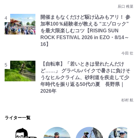
辰口 稚菜
開催まもなくだけど駆け込みもアリ！ 参
加率100％経験者が教える “エゾロック”
を最大限楽しむコツ【RISING SUN
ROCK FESTIVAL 2026 in EZO・8/14～
16】
今田 壮
【自転車】「若いときは登れたんだけ
ど……」 グラベルバイクで暑さに負けそ
うなヒルクライム、砂利道を疾走して少
年時代を振り返る50代の夏 長野県｜
2026年
杉村 航
ライター一覧