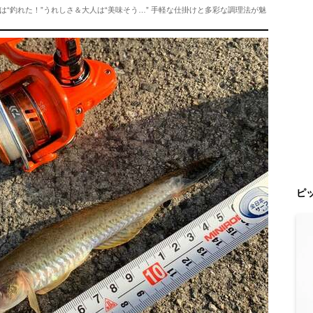
“釣れた！”うれしさ＆大人は“美味そう…” 手軽な仕掛けと多彩な調理法が魅
ピ