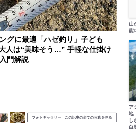
山
能ロ
ングに最適「ハゼ釣り」子ども
大人は“美味そう…” 手軽な仕掛け
 入門解説
ア
地
フォトギャラリー この記事の全ての写真を見る
し
白