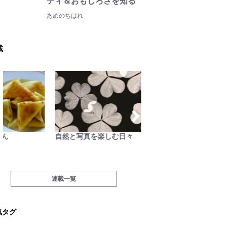
ティ＆おもしろさを知る
あめのちはれ
載
自然と写真を楽しむ日々
AKB48さっほーの動画連
南アル
載「日本全国駅弁の旅」
連載一覧
気タグ