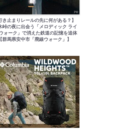
PR
行き止まりレールの先に何がある？】
氷峠の夜に出会う「メロディック ライ
 ウォーク」で消えた鉄道の記憶を追体
【群馬県安中市「廃線ウォーク」】