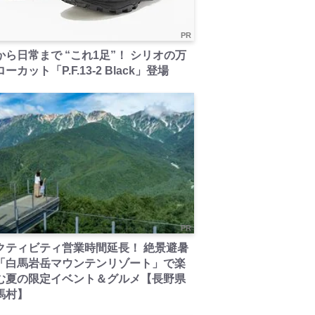
PR
から日常まで “これ1足”！ シリオの万
ーカット「P.F.13-2 Black」登場
PR
クティビティ営業時間延長！ 絶景避暑
「白馬岩岳マウンテンリゾート」で楽
む夏の限定イベント＆グルメ【長野県
馬村】