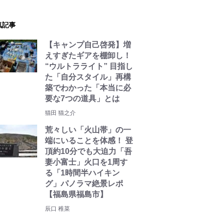
気記事
【キャンプ自己啓発】増
えすぎたギアを棚卸し！
“ウルトラライト” 目指し
た「自分スタイル」再構
築でわかった「本当に必
要な7つの道具」とは
猫田 猫之介
荒々しい「火山帯」の一
端にいることを体感！ 登
頂約10分でも大迫力「吾
妻小富士」火口を1周す
る「1時間半ハイキン
グ」パノラマ絶景レポ
【福島県福島市】
辰口 稚菜