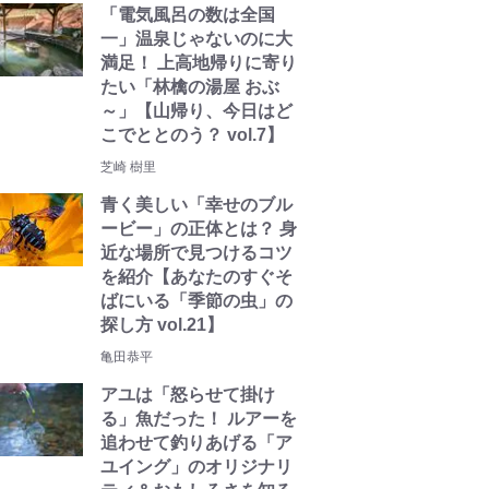
「電気風呂の数は全国
一」温泉じゃないのに大
満足！ 上高地帰りに寄り
たい「林檎の湯屋 おぶ
～」【山帰り、今日はど
こでととのう？ vol.7】
芝崎 樹里
青く美しい「幸せのブル
ービー」の正体とは？ 身
近な場所で見つけるコツ
を紹介【あなたのすぐそ
ばにいる「季節の虫」の
探し方 vol.21】
亀田恭平
アユは「怒らせて掛け
る」魚だった！ ルアーを
追わせて釣りあげる「ア
ユイング」のオリジナリ