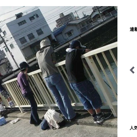
連
ブッシュク
キジ博士のナチュラリスト
季節の外ごはん
入門
人