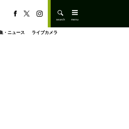
集・ニュース
ライブカメラ
登りはじめました
缶たん”CAN”P料理
小屋を興して
国の街角で
ーのネパール移住見聞録「Like a Rolling Stone」
具＆技術研究所
きららの“おぜ沼“日記
山小屋はじめます
載
スキー場
今日はどこでととのう？
山小屋