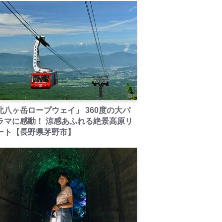
PR
北八ヶ岳ロープウェイ」 360度の大パ
ラマに感動！ 涼感あふれる絶景高原リ
ート【長野県茅野市】