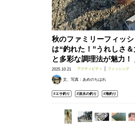
秋のファミリーフィッシ
は“釣れた！”うれしさ＆
と多彩な調理法が魅力！
アクティビティ
フィッシング
2025.10.21
文、写真：
あめのちはれ
#エサ釣り
#淡水の釣り
#海釣り