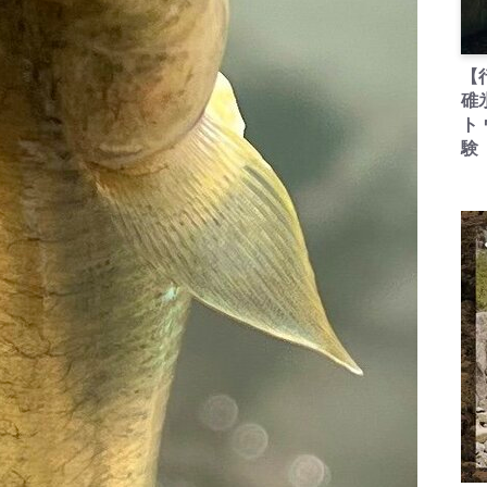
【
碓
ト
験