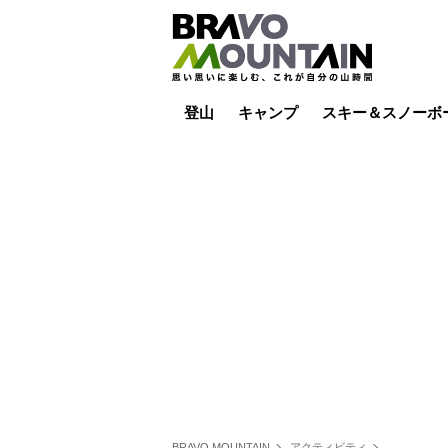
登山
キャンプ
スキー＆スノーボ
山小屋泊
山小屋ライブカメラ
テント泊
雪山
低山
山ご飯
その他登山
焚き火
その他キャンプ
スキー場ライブカ
バックカントリー
日帰り
キャンプ飯
スキー場
BRAVO MOUNTAIN
アクティビティ