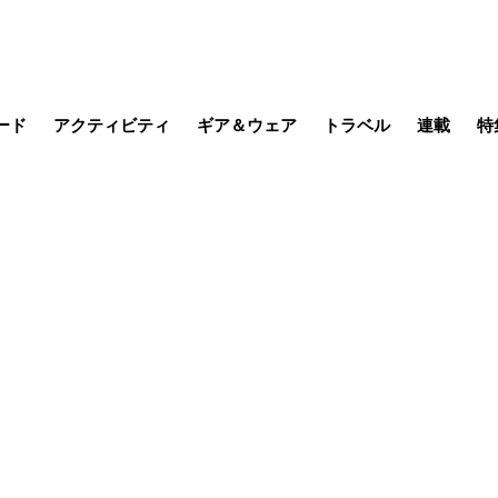
ード
アクティビティ
ギア＆ウェア
トラベル
連載
特
メラ
MTB
写真・動画
その他アクティビティ
キャンプ
スノー
その他
温泉・宿
名所・観光
季節の虫
日本で山
缶詰博士の
そこに山
ブーツの
日本人ハイカ
低山小道
尾瀬ガイド
わたし、
その他連
フィッシング
登山
食事・お酒
山帰り、