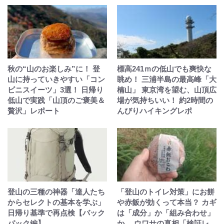
秋の“山のお楽しみ”に！ 登
標高241ｍの低山でも爽快な
山に持っていきやすい「コン
眺め！ 三浦半島の最高峰「大
ビニスイーツ」3選！ 日帰り
楠山」 東京湾を望む、山頂広
低山で実践「山頂のご褒美＆
場が気持ちいい！ 約2時間の
贅沢」レポート
んびりハイキングレポ
登山の三種の神器「達人たち
「登山のトイレ対策」にお餅
からセレクトの基本を学ぶ」
や赤飯が効くって本当？ カギ
日帰り基準で再点検【バック
は「成分」か「組み合わせ」
パック編】
か… ウワサの真相「検証レ