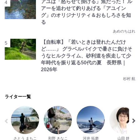
アユは「怒らせて掛ける」魚だった！ ル
アーを追わせて釣りあげる「アユイン
グ」のオリジナリティ＆おもしろさを知
る
あめのちはれ
【自転車】「若いときは登れたんだけ
ど……」 グラベルバイクで暑さに負けそ
うなヒルクライム、砂利道を疾走して少
年時代を振り返る50代の夏 長野県｜
2026年
杉村 航
ライター一覧
さとう まちこ
和野 きなこ
河井 拓磨
山田 静