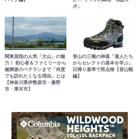
ポ」
関東屈指の人気「大山」の魅
登山の三種の神器「達人たち
力！ 初心者＆ファミリーから
からセレクトの基本を学ぶ」
健脚派のベテランまで「何度
日帰り基準で再点検【登山靴
でも訪れたくなる理由」とは
編】
【神奈川県伊勢原市・秦野
市・厚木市】