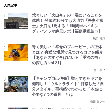
人気記事
荒々しい「火山帯」の一端にいることを
体感！ 登頂約10分でも大迫力「吾妻小富
士」火口を1周する「1時間半ハイキン
グ」パノラマ絶景レポ【福島県福島市】
辰口 稚菜
青く美しい「幸せのブルービー」の正体
とは？ 身近な場所で見つけるコツを紹介
【あなたのすぐそばにいる「季節の虫」
の探し方 vol.21】
亀田恭平
【キャンプ自己啓発】増えすぎたギアを
棚卸し！ “ウルトラライト” 目指した「自
分スタイル」再構築でわかった「本当に
必要な7つの道具」とは
猫田 猫之介