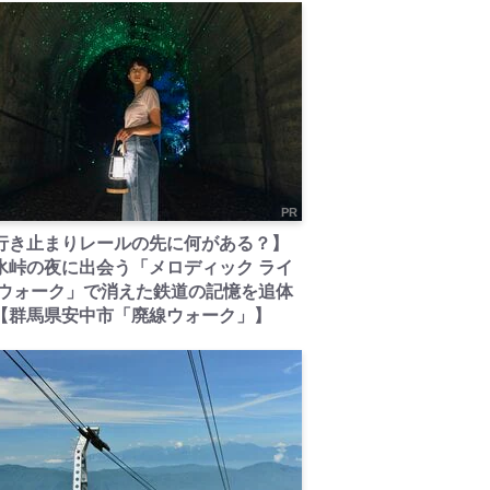
PR
行き止まりレールの先に何がある？】
氷峠の夜に出会う「メロディック ライ
 ウォーク」で消えた鉄道の記憶を追体
【群馬県安中市「廃線ウォーク」】