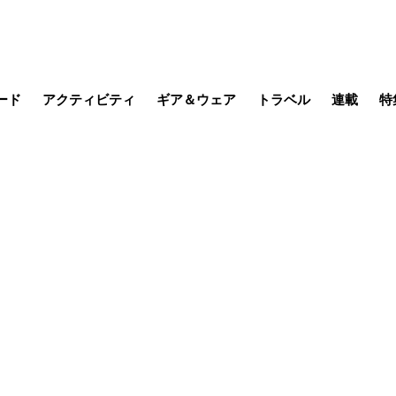
ード
アクティビティ
ギア＆ウェア
トラベル
連載
特
メラ
MTB
写真・動画
その他アクティビティ
キャンプ
スノー
その他
温泉・宿
名所・観光
日本で山
缶詰博士の
そこに山
ブーツの
日本人ハイカ
低山小道
尾瀬ガイド
わたし、
耕して焙
その他連
フィッシング
登山
食事・お酒
季節の虫