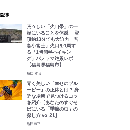
気記事
荒々しい「火山帯」の一
端にいることを体感！ 登
頂約10分でも大迫力「吾
妻小富士」火口を1周す
る「1時間半ハイキン
グ」パノラマ絶景レポ
【福島県福島市】
辰口 稚菜
青く美しい「幸せのブル
ービー」の正体とは？ 身
近な場所で見つけるコツ
を紹介【あなたのすぐそ
ばにいる「季節の虫」の
探し方 vol.21】
亀田恭平