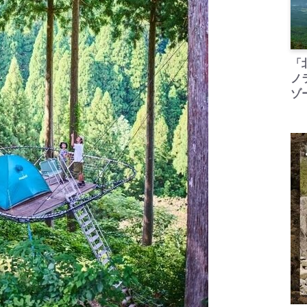
「
ノ
ゾ