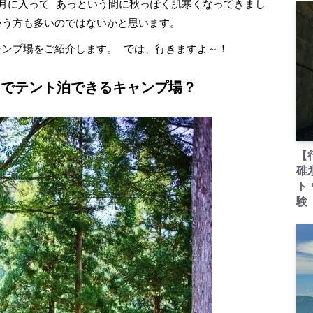
1月に入って あっという間に秋っぽく肌寒くなってきまし
いう方も多いのではないかと思います。
ンプ場をご紹介します。 では、行きますよ～！
中でテント泊できるキャンプ場？
【
碓
ト
験