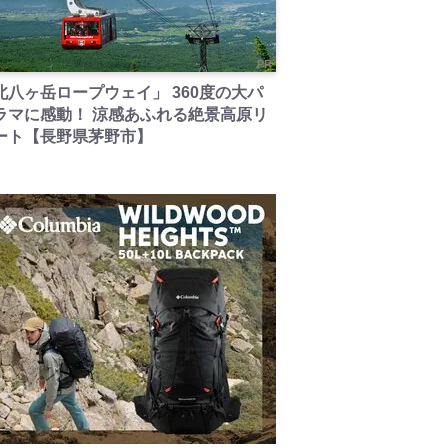
PR
北八ヶ岳ロープウェイ」 360度の大パ
ラマに感動！ 涼感あふれる絶景高原リ
ート【長野県茅野市】