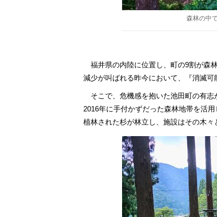
森林の中
福井県の内陸に位置し、町の9割が森林
減少が叫ばれる昨今において、『消滅可
そこで、危機感を抱いた池田町の有志
2016年に手付かずだった森林地帯を活
植林された杉が林立し、施設はその木々