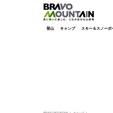
登山
キャンプ
スキー＆スノーボ
山小屋泊
山小屋ライブカメラ
テント泊
雪山
低山
山ご飯
その他登山
焚き火
その他キャンプ
スキー場ライブカ
バックカントリー
日帰り
キャンプ飯
スキー場
BRAVO MOUNTAIN
キャンプ