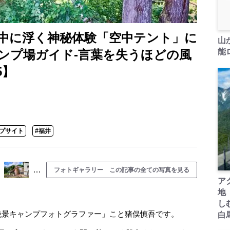
中に浮く神秘体験「空中テント」に
山
能ロ
ンプ場ガイド-言葉を失うほどの風
5】
ンプサイト
#福井
…
フォトギャラリー この記事の全ての写真を見る
ア
地
し
景キャンプフォトグラファー」こと猪俣慎吾です。
白