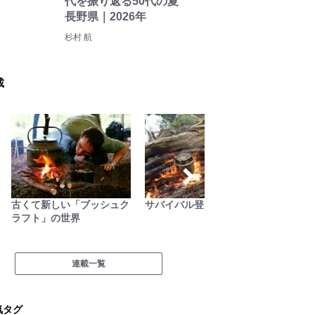
代を振り返る50代の夏
長野県｜2026年
杉村 航
載
古くて新しい「ブッシュク
サバイバル登山家を撮る
フラン
ラフト」の世界
記
連載一覧
気タグ