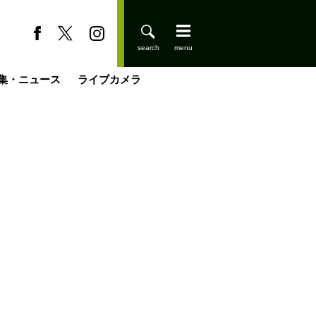
集・ニュース
ライブカメラ
登りはじめました
缶たん”CAN”P料理
小屋を興して
国の街角で
ーのネパール移住見聞録「Like a Rolling Stone」
具＆技術研究所
きららの“おぜ沼“日記
山小屋はじめます
煎して走る男
載
スキー場
山小屋