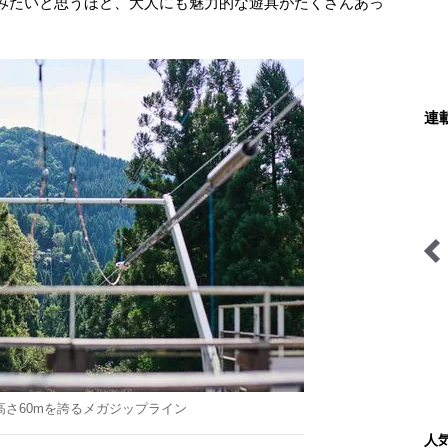
みたいと思うほど、大人にも魅力的な遊具がたくさんあっ
連
「山岳遭難」のリアル＜山
尾瀬ガイドきららの“おぜ
梨県警＞
沼“日記
、高さ60mを誇るメガジップライン
人