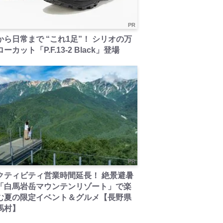
PR
から日常まで “これ1足”！ シリオの万
ーカット「P.F.13-2 Black」登場
PR
クティビティ営業時間延長！ 絶景避暑
「白馬岩岳マウンテンリゾート」で楽
む夏の限定イベント＆グルメ【長野県
馬村】