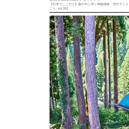
【日本でここだけ】森の中に浮く神秘体験「空中テント
こう- vol.35】