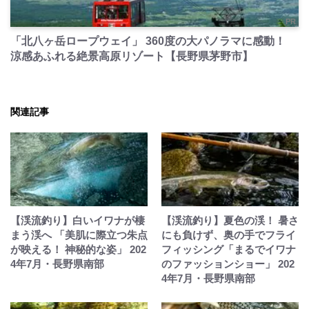
PR
「北八ヶ岳ロープウェイ」 360度の大パノラマに感動！
涼感あふれる絶景高原リゾート【長野県茅野市】
関連記事
【渓流釣り】白いイワナが棲
【渓流釣り】夏色の渓！ 暑さ
まう渓へ 「美肌に際立つ朱点
にも負けず、奥の手でフライ
が映える！ 神秘的な姿」 202
フィッシング「まるでイワナ
4年7月・長野県南部
のファッションショー」 202
4年7月・長野県南部