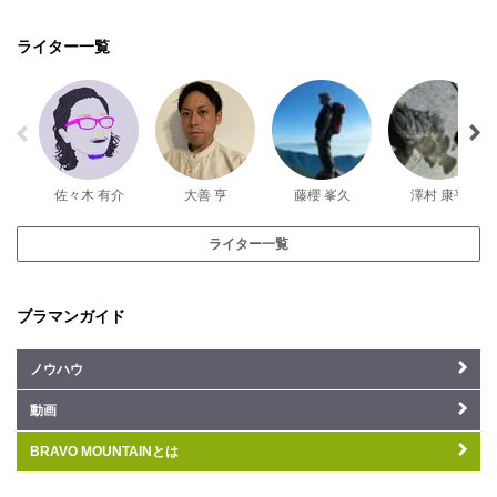
ライター一覧
佐々木 有介
大善 亨
藤櫻 峯久
澤村 康平
ライター一覧
ブラマンガイド
ノウハウ
動画
BRAVO MOUNTAINとは