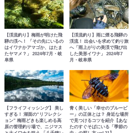
【渓流釣り】梅雨が明けた飛
【渓流釣り】雨に煙る飛騨の
騨の渓へ！ 「その先にいるの
渓流！ 出会いを求めて釣り旅
はイワナかアマゴか、はたま
へ「雨上がりの美渓で飛び出
たヤマメ？」 2024年7月・岐
した美形イワナ」 2024年7
阜県
月・岐阜県
【フライフィッシング】 美し
青く美しい「幸せのブルービ
すぎる！ 湖面の“リフレクシ
ー」の正体とは？ 身近な場所
ョン” 梅雨どきも楽しめる高
で見つけるコツを紹介【あな
原の管理釣り場で、ニジマス
たのすぐそばにいる「季節の
と大イワナを狙う 「八千穂レ
虫」の探し方 vol.21】