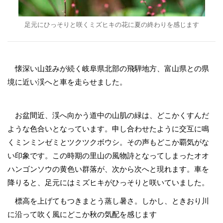
足元にひっそりと咲くミズヒキの花に夏の終わりを感じます
懐深い山並みが続く岐阜県北部の飛騨地方、富山県との県
境に近い渓へと車を走らせました。
お盆間近、渓へ向かう道中の山肌の緑は、どこかくすんだ
ような色合いとなっています。申し合わせたように交互に鳴
くミンミンゼミとツクツクボウシ。その声もどこか覇気がな
い印象です。この時期の里山の風物詩となってしまったオオ
ハンゴンソウの黄色い群落が、次から次へと現れます。車を
降りると、足元にはミズヒキがひっそりと咲いていました。
標高を上げてもつきまとう蒸し暑さ。しかし、ときおり川
に沿って吹く風にどこか秋の気配を感じます