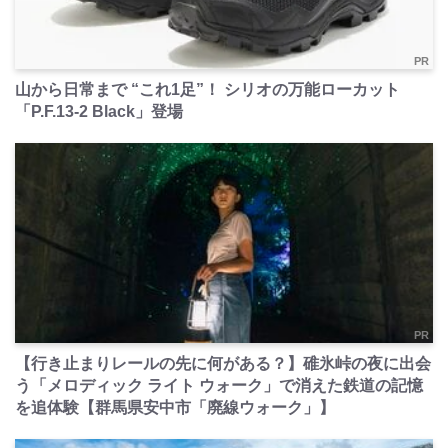
PR
山から日常まで “これ1足”！ シリオの万能ローカット
「P.F.13-2 Black」登場
PR
【行き止まりレールの先に何がある？】碓氷峠の夜に出会
う「メロディック ライト ウォーク」で消えた鉄道の記憶
を追体験【群馬県安中市「廃線ウォーク」】