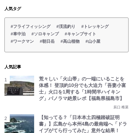
人気タグ
#フライフィッシング
#渓流釣り
#トレッキング
#車中泊
#ソロキャンプ
#キャンプサイト
#ワークマン
#朝日岳
#高山植物
#山小屋
人気記事
荒々しい「火山帯」の一端にいることを
体感！ 登頂約10分でも大迫力「吾妻小富
士」火口を1周する「1時間半ハイキン
グ」パノラマ絶景レポ【福島県福島市】
辰口 稚菜
【知ってる？「日本本土四極踏破証明
書」】広島から本州4島の最南端へ「ドラ
イブがてら行ってみた」意外な結果！