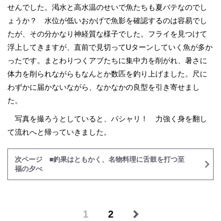
せんでした。渇水と高水温のせいで魚たちも夏バテなのでし
ょうか？ 水位が低いおかげで魚影を確認するのは容易でし
たが、その分かなり神経質な様子でした。フライを見つけて
浮上してきますが、直前で見切ってUターンしていく魚が多か
ったです。まとわりつくアブたちに集中力を削がれ、暑さに
体力を削られながらもなんとか数匹を釣り上げました。尺に
わずかに届かないながら、なかなかの良型を引き寄せまし
た。
写真を撮ろうとしていると、パシャリ！ 力強く身を翻し
て流れへと帰っていきました。
次ページ ■釣果はともかく、名物料理に舌鼓を打つ至
福の夕べ
1
2