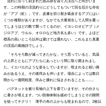
流れに沿って刻まれた踏み跡を辿り入渓点へと向かいま
す。この時期の渓流釣りにどうしてもついて回る厄介な存在
が「アブ（虻）」です。皮膚を切り裂き吸血するアブにはい
くつか種類がありますが、なかでも大量発生して人間を覆っ
てしまうほどの数で襲ってくるのが、イヨシロオビアブ（メ
ジロアブ、ウルル、オロロなど地方名も多い）です。よほど
標高の高いところ以外は避けては通れない、これもまた真夏
の渓流の風物詩でしょう。
「そろそろ数が減ってきたかな」そう思っていると、気温
の上昇とともにアブたちにあっという間に取り囲まれまし
た。イエバエのような姿をしていますが、咬まれると鋭い痛
みがあるうえ、その後痒みも伴います。場合によっては数日
間から一週間程度、痒みと腫れに悩まされることも……。
バグネットを被り長袖の上下を着ていますが、その分さら
に暑さが堪えます。つい防御体制を緩めてしまうとその隙間
を狙ってチクリ！ 薄手の布の上からも咬まれるので、2枚以