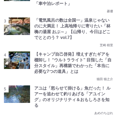
「車中泊レポート」
菱優
「電気風呂の数は全国一」温泉じゃない
のに大満足！ 上高地帰りに寄りたい「林
檎の湯屋 おぶ～」【山帰り、今日はどこ
でととのう？ vol.7】
芝崎 樹里
【キャンプ自己啓発】増えすぎたギアを
棚卸し！ “ウルトラライト” 目指した「自
分スタイル」再構築でわかった「本当に
必要な7つの道具」とは
猫田 猫之介
アユは「怒らせて掛ける」魚だった！ ル
アーを追わせて釣りあげる「アユイン
グ」のオリジナリティ＆おもしろさを知
る
あめのちはれ