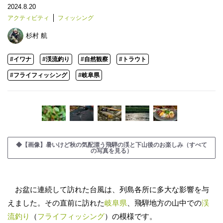
2024.8.20
アクティビティ
フィッシング
杉村 航
#イワナ
#渓流釣り
#自然観察
#トラウト
#フライフィッシング
#岐阜県
◆【画像】暑いけど秋の気配漂う飛騨の渓と下山後のお楽しみ（すべて
の写真を見る）
お盆に連続して訪れた台風は、列島各所に多大な影響を与
えました。その直前に訪れた
岐阜県
、飛騨地方の山中での
渓
流釣り
（
フライフィッシング
）の模様です。