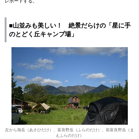
レポートする。
■山並みも美しい！ 絶景だらけの「星に手
のとどく丘キャンプ場」
左から旭岳（あさひだけ）、富良野岳（ふらのだけ）、前富良野岳（ま
えふらのだけ）