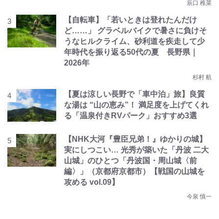
辰口 稚菜
【自転車】「若いときは登れたんだけ
ど……」 グラベルバイクで暑さに負けそ
うなヒルクライム、砂利道を疾走して少
年時代を振り返る50代の夏 長野県｜
2026年
杉村 航
【夏は涼しい長野で「車中泊」旅】良質
な湯は “山の恵み”！ 満足度を上げてくれ
る「温泉付きRVパーク」おすすめ3選
【NHK大河『豊臣兄弟！』ゆかりの城】
実にしつこい… 光秀が築いた「丹波 二大
山城」のひとつ「丹波国・周山城〈前
編〉」（京都府京都市）【戦国の山城を
攻める vol.09】
今泉 慎一