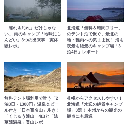
「濡れ＆汚れ」だけじゃな
北海道「無料＆時間フリー」
い… 雨のキャンプ「地味にし
のテント泊で繋ぐ、最北の
んどい」3つの出来事「実体
地・稚内への気まま旅！ 海も
験レポ」
夜景も絶景のキャンプ場「3
泊4日」レポート
無料テント場利用で叶う「2
札幌からアクセスしやすい！
泊3日・1300円」温泉＆ビー
北海道「水辺の絶景キャンプ
ル付き「日本百名山」歩き！
場」3選！ 本州からの観光の
「くじゅう連山」4山と「法
拠点にも最適
華院温泉」登山レポ