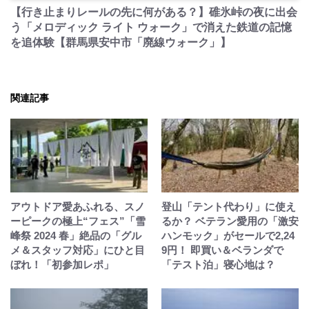
【行き止まりレールの先に何がある？】碓氷峠の夜に出会
う「メロディック ライト ウォーク」で消えた鉄道の記憶
を追体験【群馬県安中市「廃線ウォーク」】
関連記事
アウトドア愛あふれる、スノ
登山「テント代わり」に使え
ーピークの極上“フェス”「雪
るか？ ベテラン愛用の「激安
峰祭 2024 春」絶品の「グル
ハンモック」がセールで2,24
メ＆スタッフ対応」にひと目
9円！ 即買い＆ベランダで
ぼれ！「初参加レポ」
「テスト泊」寝心地は？