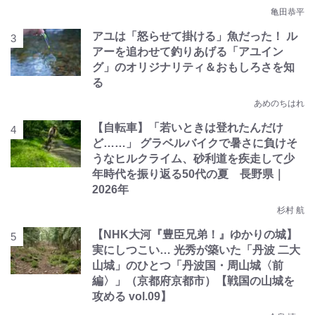
亀田恭平
アユは「怒らせて掛ける」魚だった！ ル
アーを追わせて釣りあげる「アユイン
グ」のオリジナリティ＆おもしろさを知
る
あめのちはれ
【自転車】「若いときは登れたんだけ
ど……」 グラベルバイクで暑さに負けそ
うなヒルクライム、砂利道を疾走して少
年時代を振り返る50代の夏 長野県｜
2026年
杉村 航
【NHK大河『豊臣兄弟！』ゆかりの城】
実にしつこい… 光秀が築いた「丹波 二大
山城」のひとつ「丹波国・周山城〈前
編〉」（京都府京都市）【戦国の山城を
攻める vol.09】