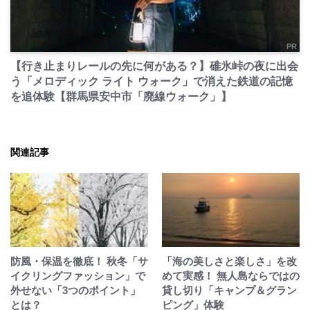
PR
【行き止まりレールの先に何がある？】碓氷峠の夜に出会
う「メロディック ライト ウォーク」で消えた鉄道の記憶
を追体験【群馬県安中市「廃線ウォーク」】
関連記事
防風・保温を徹底！ 秋冬「サ
「海の美しさと楽しさ」を改
イクリングファッション」で
めて実感！ 無人島ならではの
外せない「3つのポイント」
貸し切り「キャンプ＆グラン
とは？
ピング」体験