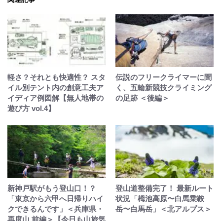
軽さ？それとも快適性？ スタ
伝説のフリークライマーに聞
イル別テント内の創意工夫ア
く、五輪新競技クライミング
イディア例図解【無人地帯の
の足跡 ＜後編＞
遊び方 vol.4】
新神戸駅がもう登山口！？
登山道整備完了！ 最新ルート
「東京から六甲へ日帰りハイ
状況「栂池高原〜白馬乗鞍
クできるんです」＜兵庫県・
岳〜白馬岳」＜北アルプス＞
再度山 前編＞【今日も山旅気