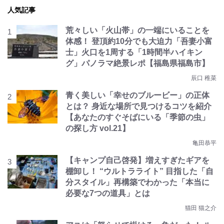
人気記事
荒々しい「火山帯」の一端にいることを
体感！ 登頂約10分でも大迫力「吾妻小富
士」火口を1周する「1時間半ハイキン
グ」パノラマ絶景レポ【福島県福島市】
辰口 稚菜
青く美しい「幸せのブルービー」の正体
とは？ 身近な場所で見つけるコツを紹介
【あなたのすぐそばにいる「季節の虫」
の探し方 vol.21】
亀田恭平
【キャンプ自己啓発】増えすぎたギアを
棚卸し！ “ウルトラライト” 目指した「自
分スタイル」再構築でわかった「本当に
必要な7つの道具」とは
猫田 猫之介