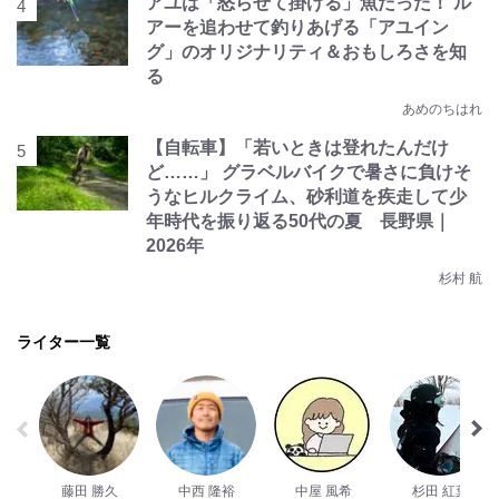
アユは「怒らせて掛ける」魚だった！ ル
アーを追わせて釣りあげる「アユイン
グ」のオリジナリティ＆おもしろさを知
る
あめのちはれ
【自転車】「若いときは登れたんだけ
ど……」 グラベルバイクで暑さに負けそ
うなヒルクライム、砂利道を疾走して少
年時代を振り返る50代の夏 長野県｜
2026年
杉村 航
ライター一覧
藤田 勝久
中西 隆裕
中屋 風希
杉田 紅葉