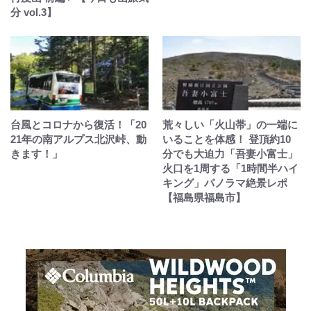
分 vol.3】
台風とコロナから復活！「20
荒々しい「火山帯」の一端に
21年の南アルプス北沢峠、動
いることを体感！ 登頂約10
きます！」
分でも大迫力「吾妻小富士」
火口を1周する「1時間半ハイ
キング」パノラマ絶景レポ
【福島県福島市】