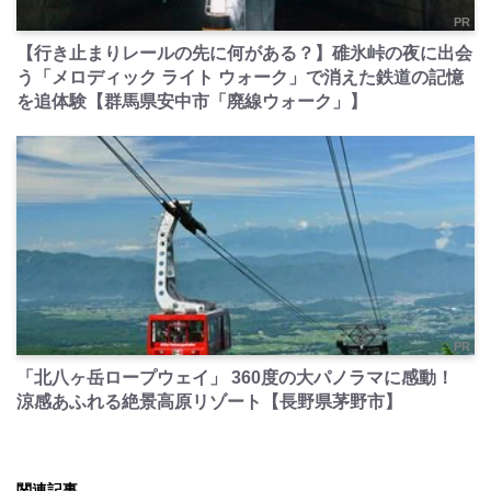
PR
【行き止まりレールの先に何がある？】碓氷峠の夜に出会
う「メロディック ライト ウォーク」で消えた鉄道の記憶
を追体験【群馬県安中市「廃線ウォーク」】
PR
「北八ヶ岳ロープウェイ」 360度の大パノラマに感動！
涼感あふれる絶景高原リゾート【長野県茅野市】
関連記事