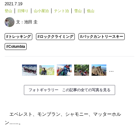
2021.7.19
登山
日帰り
山小屋泊
テント泊
雪山
低山
文：
池田 圭
#トレッキング
#ロッククライミング
#バックカントリースキー
#Columbia
…
フォトギャラリー この記事の全ての写真を見る
エベレスト、モンブラン、シャモニー、マッターホル
ン……。