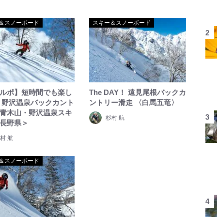
＆スノーボード
スキー＆スノーボード
ルポ】短時間でも楽し
The DAY！ 遠見尾根バックカ
 野沢温泉バックカント
ントリー滑走 〈白馬五竜〉
青木山・野沢温泉スキ
杉村 航
長野県＞
村 航
＆スノーボード