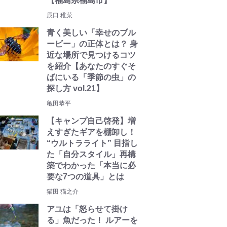
【福島県福島市】
辰口 稚菜
青く美しい「幸せのブル
ービー」の正体とは？ 身
近な場所で見つけるコツ
を紹介【あなたのすぐそ
ばにいる「季節の虫」の
探し方 vol.21】
亀田恭平
【キャンプ自己啓発】増
えすぎたギアを棚卸し！
“ウルトラライト” 目指し
た「自分スタイル」再構
築でわかった「本当に必
要な7つの道具」とは
猫田 猫之介
アユは「怒らせて掛け
る」魚だった！ ルアーを