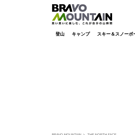
登山
キャンプ
スキー＆スノーボ
山小屋泊
山小屋ライブカメラ
テント泊
雪山
低山
山ご飯
その他登山
焚き火
その他キャンプ
スキー場ライブカ
バックカントリー
日帰り
キャンプ飯
スキー場
BRAVO MOUNTAIN
THE NORTH FACE