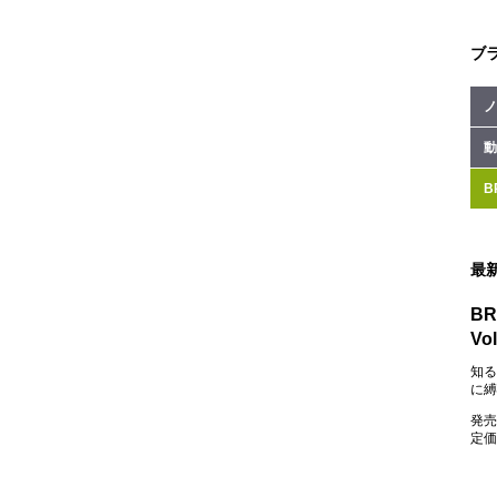
ブ
ノ
動
B
最
BR
Vol
知る
に縛
発売
定価：