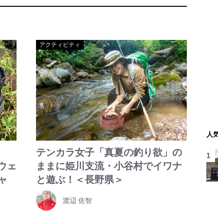
アクティビティ
人
テンカラ女子「真夏の釣り欲」の
ウェ
ままに姫川支流・小谷村でイワナ
ャ
と遊ぶ！＜長野県＞
渡辺 佐智