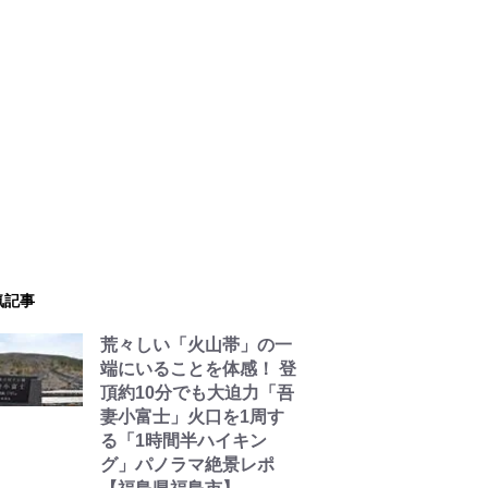
気記事
荒々しい「火山帯」の一
端にいることを体感！ 登
頂約10分でも大迫力「吾
妻小富士」火口を1周す
る「1時間半ハイキン
グ」パノラマ絶景レポ