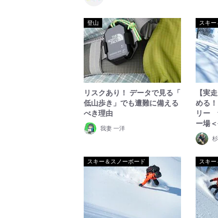
登山
スキー
リスクあり！ データで見る「
【実走
低山歩き」でも遭難に備える
める！
べき理由
リー 
ー場＜
我妻 一洋
杉
スキー＆スノーボード
スキー