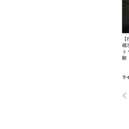
【
碓
ト
験
ラ