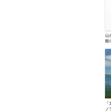
山
能ロ
「
ノ