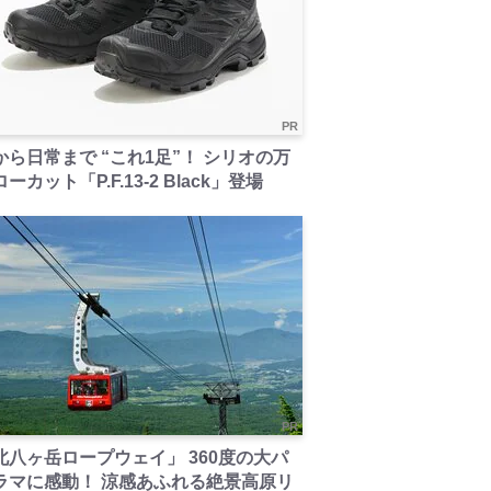
PR
から日常まで “これ1足”！ シリオの万
ーカット「P.F.13-2 Black」登場
PR
北八ヶ岳ロープウェイ」 360度の大パ
ラマに感動！ 涼感あふれる絶景高原リ