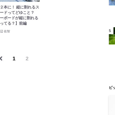
２本に！ 縦に割れるス
ードってどゆこと？
ーボードが縦に割れる
ってる？】前編
辺 佐智
1
2
ピ