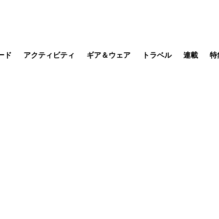
ード
アクティビティ
ギア＆ウェア
トラベル
連載
特
メラ
MTB
写真・動画
その他アクティビティ
キャンプ
スノー
その他
温泉・宿
名所・観光
日本で山
缶詰博士の
そこに山
ブーツの
日本人ハイカ
低山小道
尾瀬ガイド
わたし、
耕して焙
その他連
フィッシング
登山
食事・お酒
季節の虫