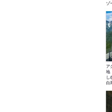
ゾ
ア
地
し
白