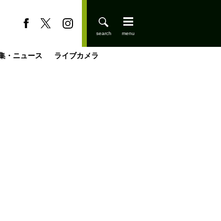
集・ニュース
ライブカメラ
登りはじめました
缶たん”CAN”P料理
小屋を興して
国の街角で
ーのネパール移住見聞録「Like a Rolling Stone」
具＆技術研究所
きららの“おぜ沼“日記
山小屋はじめます
煎して走る男
載
スキー場
山小屋