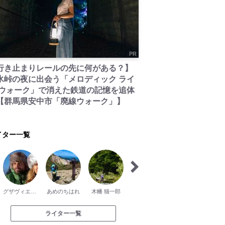
PR
行き止まりレールの先に何がある？】
氷峠の夜に出会う「メロディック ライ
 ウォーク」で消えた鉄道の記憶を追体
【群馬県安中市「廃線ウォーク」】
イター一覧
グザヴィエ・パッシュ
あめのちはれ
木幡 猫一郎
歯黒猛夫
吉屋 まや
ライター一覧