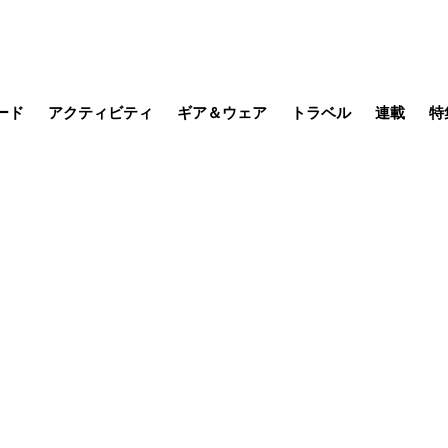
ード
アクティビティ
ギア＆ウェア
トラベル
連載
特
メラ
MTB
写真・動画
その他アクティビティ
キャンプ
スノー
その他
温泉・宿
名所・観光
日本で山
缶詰博士の
そこに山
ブーツの
日本人ハイカ
低山小道
尾瀬ガイド
わたし、
耕して焙
その他連
フィッシング
登山
食事・お酒
季節の虫