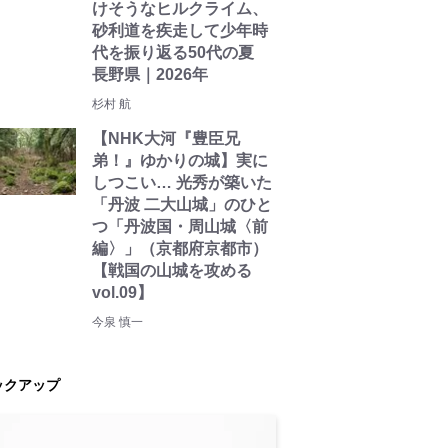
けそうなヒルクライム、
砂利道を疾走して少年時
代を振り返る50代の夏
長野県｜2026年
杉村 航
【NHK大河『豊臣兄
弟！』ゆかりの城】実に
しつこい… 光秀が築いた
「丹波 二大山城」のひと
つ「丹波国・周山城〈前
編〉」（京都府京都市）
【戦国の山城を攻める
vol.09】
今泉 慎一
ックアップ