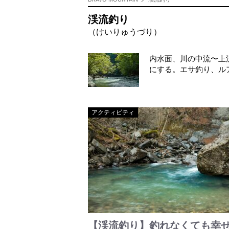
渓流釣り
（けいりゅうづり）
内水面、川の中流〜上
にする。エサ釣り、ル
アクティビティ
【渓流釣り】釣れなくても幸