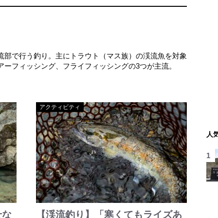
流部で行う釣り。主にトラウト（マス族）の渓流魚を対象
アーフィッシング、フライフィッシングの3つが主流。
アクティビティ
人
せな
【渓流釣り】「寒くてもライズあ