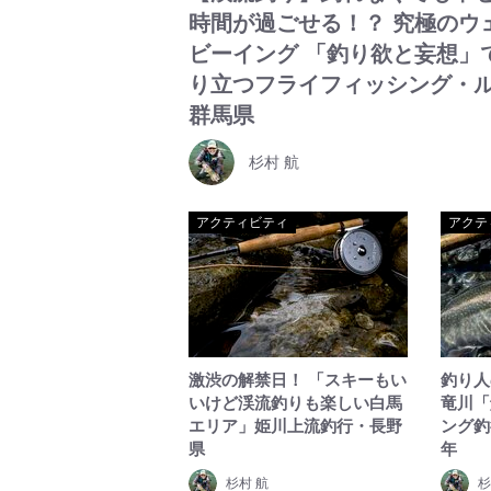
時間が過ごせる！？ 究極のウ
ビーイング 「釣り欲と妄想」
り立つフライフィッシング・
群馬県
杉村 航
アクティビティ
アクテ
激渋の解禁日！ 「スキーもい
釣り人
いけど渓流釣りも楽しい白馬
竜川「
エリア」姫川上流釣行・長野
ング釣
県
年
杉村 航
杉