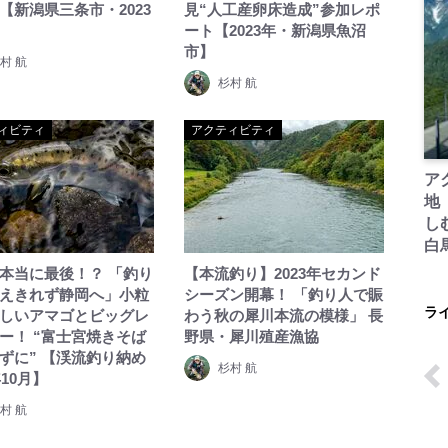
【新潟県三条市・2023
見“人工産卵床造成”参加レポ
ート【2023年・新潟県魚沼
市】
村 航
杉村 航
ィビティ
アクティビティ
ア
地
し
白
本当に最後！？ 「釣り
【本流釣り】2023年セカンド
えきれず静岡へ」小粒
シーズン開幕！ 「釣り人で賑
ラ
しいアマゴとビッグレ
わう秋の犀川本流の模様」 長
ー！ “富士宮焼きそば
野県・犀川殖産漁協
ずに” 【渓流釣り納め
杉村 航
年10月】
村 航