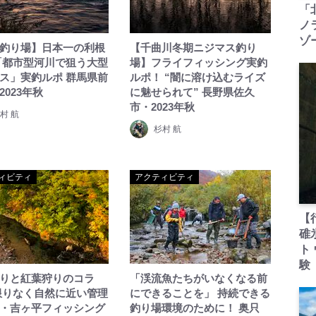
「
ノ
ゾ
釣り場】日本一の利根
【千曲川冬期ニジマス釣り
「都市型河川で狙う大型
場】フライフィッシング実釣
ス」実釣ルポ 群馬県前
ルポ！ “闇に溶け込むライズ
2023年秋
に魅せられて” 長野県佐久
市・2023年秋
村 航
杉村 航
ィビティ
アクティビティ
【
碓
ト
験
りと紅葉狩りのコラ
「渓流魚たちがいなくなる前
限りなく自然に近い管理
にできることを」 持続できる
・吉ヶ平フィッシング
釣り場環境のために！ 奥只