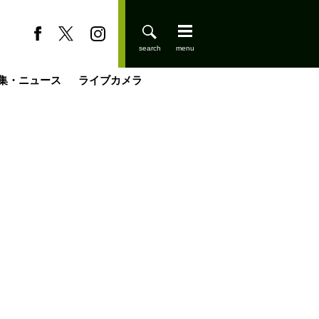
集・ニュース
ライブカメラ
登りはじめました
缶たん”CAN”P料理
小屋を興して
国の街角で
ーのネパール移住見聞録「Like a Rolling Stone」
具＆技術研究所
きららの“おぜ沼“日記
山小屋はじめます
煎して走る男
載
スキー場
山小屋