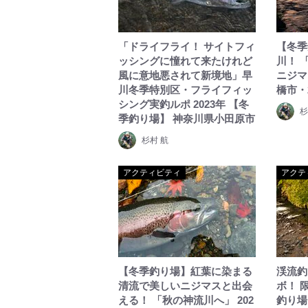
「ドライフライ！ サイトフィ
【冬季
ッシングに憧れて来たけれど
川！ 
風に意地悪されて新境地」早
ニジマ
川冬季特別区・フライフィッ
橋市・
シング実釣ルポ 2023年 【冬
杉
季釣り場】 神奈川県小田原市
杉村 航
アクティビティ
アクテ
【冬季釣り場】紅葉に染まる
渓流釣
清流で美しいニジマスと出会
ボ！ 
える！ 「秋の神流川へ」 202
釣り場