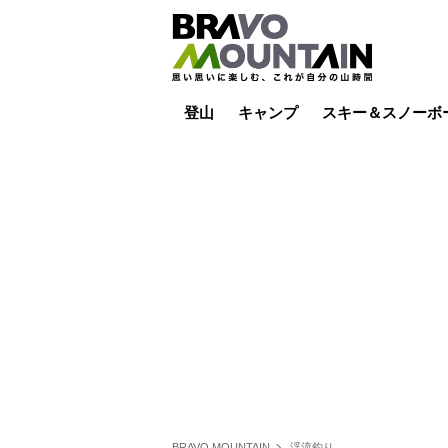
登山
キャンプ
スキー＆スノーボ
山小屋泊
山小屋ライブカメラ
テント泊
雪山
低山
山ご飯
その他登山
焚き火
その他キャンプ
スキー場ライブカ
バックカントリー
日帰り
キャンプ飯
スキー場
BRAVO MOUNTAIN
渓流釣り