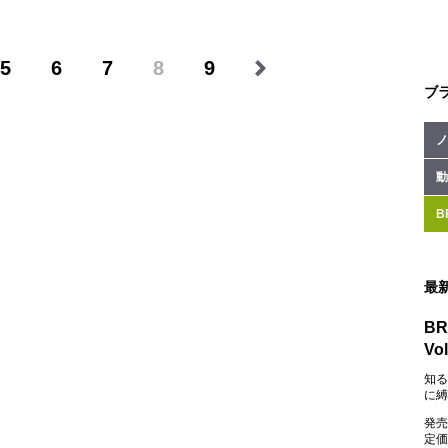
5
6
7
8
9
ブ
ノ
動
B
最
BR
Vol
知る
に縛
発売
定価：