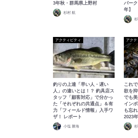
3年秋・群馬県上野村
パーク
年】
杉村 航
杉
アクティビティ
アクテ
釣りの上達「早い人・遅い
これで
人」の違いとは！？ 釣具店ス
欲を抑
タッフ「顧客対応」で分かっ
でも美
た「それぞれの共通点」＆有
インボ
力「フィールド情報」入手ワ
も忘れ
ザ！ レポート
2023
小塩 勝海
杉