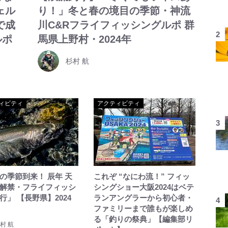
ェル
り！」冬と春の境目の季節・神流
で成
川C&Rフライフィッシングルポ 群
ルポ
馬県上野村・2024年
杉村 航
ィビティ
アクティビティ
の季節到来！ 辰年 天
これぞ “なにわ流！” フィッ
解禁・フライフィッシ
シングショー大阪2024はベテ
行」 【長野県】2024
ランアングラーから初心者・
ファミリーまで誰もが楽しめ
る「釣りの祭典」【編集部リ
村 航