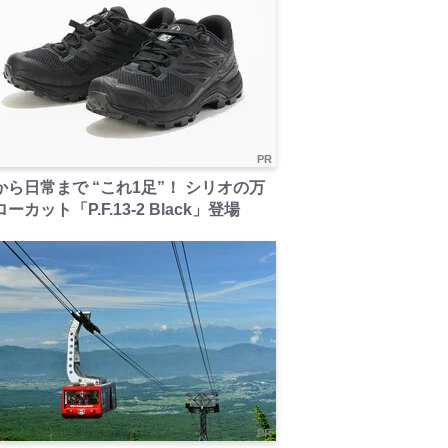
PR
から日常まで “これ1足”！ シリオの万
ーカット「P.F.13-2 Black」登場
PR