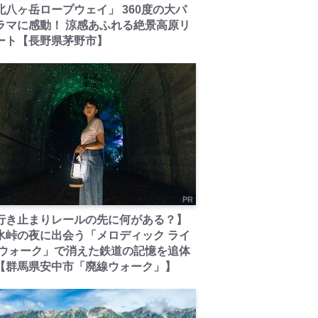
北八ヶ岳ロープウェイ」 360度の大パ
ラマに感動！ 涼感あふれる絶景高原リ
ート【長野県茅野市】
PR
行き止まりレールの先に何がある？】
氷峠の夜に出会う「メロディック ライ
 ウォーク」で消えた鉄道の記憶を追体
【群馬県安中市「廃線ウォーク」】