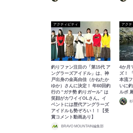
アクティビティ
アクテ
釣りファン注目の「第15代 ア
4か月
ングラーズアイドル」は、神
ズ！ 
戸出身の金高由佳（かねたか
本流フ
ゆか）さんに決定！ 年60回釣
いに釣
行の “ガチ勢 釣りガール” は
ルポ 
笑顔がカワイイOLさん。イ
杉
ベントには歴代アングラーズ
アイドルも勢ぞろい！！【受
賞コメント動画あり】
BRAVO MOUNTAIN編集部