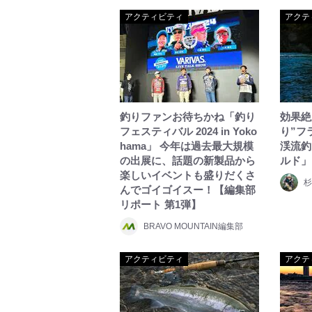
アクティビティ
アクテ
釣りファンお待ちかね「釣り
効果絶
フェスティバル 2024 in Yoko
り”フ
hama」 今年は過去最大規模
渓流釣
の出展に、話題の新製品から
ルド」
楽しいイベントも盛りだくさ
杉
んでゴイゴイスー！【編集部
リポート 第1弾】
BRAVO MOUNTAIN編集部
アクティビティ
アクテ