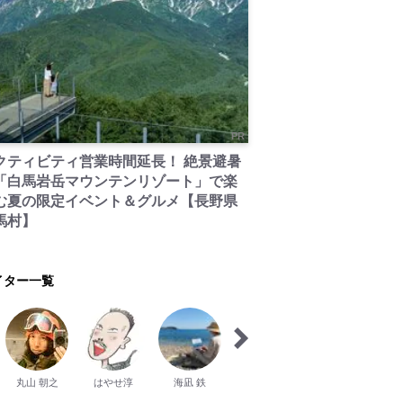
PR
クティビティ営業時間延長！ 絶景避暑
「白馬岩岳マウンテンリゾート」で楽
む夏の限定イベント＆グルメ【長野県
馬村】
イター一覧
丸山 朝之
はやせ淳
海凪 鉄
高峰 俊
kayu haru