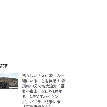
気記事
荒々しい「火山帯」の一
端にいることを体感！ 登
頂約10分でも大迫力「吾
妻小富士」火口を1周す
る「1時間半ハイキン
グ」パノラマ絶景レポ