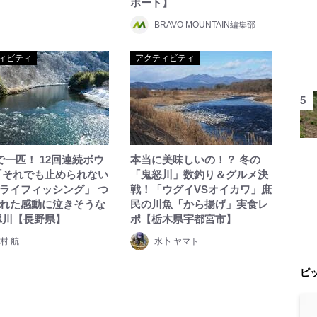
ポート】
BRAVO MOUNTAIN編集部
ィビティ
アクティビティ
で一匹！ 12回連続ボウ
本当に美味しいの！？ 冬の
「それでも止められない
「鬼怒川」数釣り＆グルメ決
ライフィッシング」 つ
戦！「ウグイVSオイカワ」庶
れた感動に泣きそうな
民の川魚「から揚げ」実食レ
犀川【長野県】
ポ【栃木県宇都宮市】
村 航
水卜 ヤマト
ピ