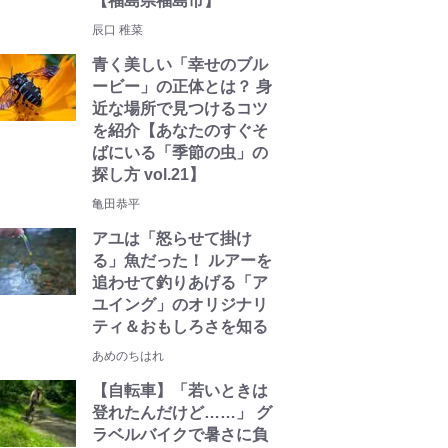
【福島県福島市】
辰口 稚菜
青く美しい「幸せのブル
ービー」の正体とは？ 身
近な場所で見つけるコツ
を紹介【あなたのすぐそ
ばにいる「季節の虫」の
探し方 vol.21】
亀田恭平
アユは「怒らせて掛け
る」魚だった！ ルアーを
追わせて釣りあげる「ア
ユイング」のオリジナリ
ティ＆おもしろさを知る
あめのちはれ
【自転車】「若いときは
登れたんだけど……」 グ
ラベルバイクで暑さに負